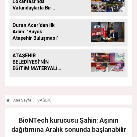
Lokantası'nda
Vatandaşlarla Bir
Araya Geldi
Duran Acar'dan İlk
Adım: "Büyük
Ataşehir Buluşması"
ATAŞEHİR
BELEDİYESİ’NİN
EĞİTİM MATERYALİ
DESTEĞİ YENİ
DÖNEMDE DE
SÜRÜYOR
Ana Sayfa
SAĞLIK
BioNTech kurucusu Şahin: Aşının
dağıtımına Aralık sonunda başlanabilir