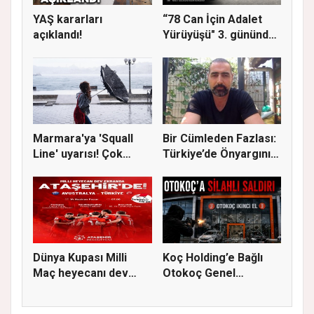
YAŞ kararları
“78 Can İçin Adalet
açıklandı!
Yürüyüşü" 3. gününde
Gere...
Marmara'ya 'Squall
Bir Cümleden Fazlası:
Line' uyarısı! Çok
Türkiye’de Önyargının
kuvvetl...
S...
Dünya Kupası Milli
Koç Holding’e Bağlı
Maç heyecanı dev
Otokoç Genel
ekranda A...
Müdürlüğü He...