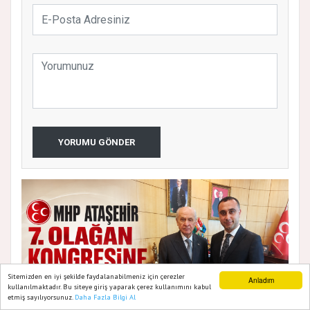
YORUMU GÖNDER
Sitemizden en iyi şekilde faydalanabilmeniz için çerezler
Anladım
kullanılmaktadır. Bu siteye giriş yaparak çerez kullanımını kabul
MHP Ataşehir 7. Olağan İlçe Kongresi İçin Geri
Baş
etmiş sayılıyorsunuz.
Daha Fazla Bilgi Al
Ana Sayfa
Web TV
Foto Galeri
Yazarlar
Sayım Başladı
Bir