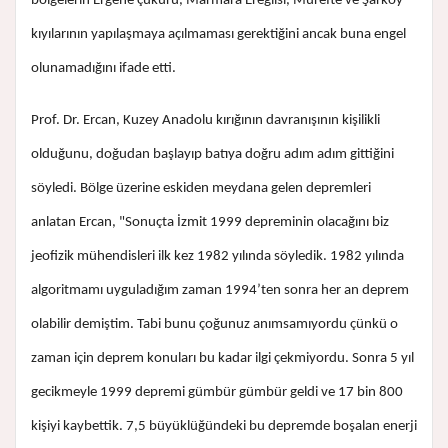
bölgelerin Ergene çukuru, Marmara Ereğlisi, Mürefte ve Şarköy
kıyılarının yapılaşmaya açılmaması gerektiğini ancak buna engel
olunamadığını ifade etti.
Prof. Dr. Ercan, Kuzey Anadolu kırığının davranışının kişilikli
olduğunu, doğudan başlayıp batıya doğru adım adım gittiğini
söyledi. Bölge üzerine eskiden meydana gelen depremleri
anlatan Ercan, "Sonuçta İzmit 1999 depreminin olacağını biz
jeofizik mühendisleri ilk kez 1982 yılında söyledik. 1982 yılında
algoritmamı uyguladığım zaman 1994’ten sonra her an deprem
olabilir demiştim. Tabi bunu çoğunuz anımsamıyordu çünkü o
zaman için deprem konuları bu kadar ilgi çekmiyordu. Sonra 5 yıl
gecikmeyle 1999 depremi gümbür gümbür geldi ve 17 bin 800
kişiyi kaybettik. 7,5 büyüklüğündeki bu depremde boşalan enerji