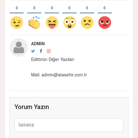
0
0
0
0
0
0
ADMIN
Editörün Diğer Yazıları
Mail: admin@atasehir.com.tr
Yorum Yazın