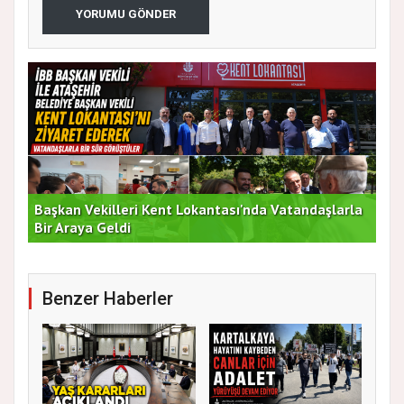
YORUMU GÖNDER
Başkan Vekilleri Kent Lokantası'nda Vatandaşlarla
Dur
Bir Araya Geldi
Bu
Benzer Haberler