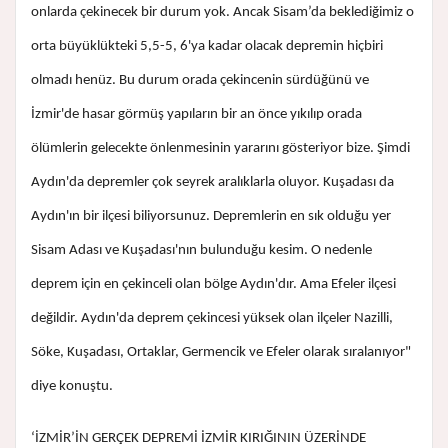
onlarda çekinecek bir durum yok. Ancak Sisam’da beklediğimiz o
orta büyüklükteki 5,5-5, 6'ya kadar olacak depremin hiçbiri
olmadı henüz. Bu durum orada çekincenin sürdüğünü ve
İzmir'de hasar görmüş yapıların bir an önce yıkılıp orada
ölümlerin gelecekte önlenmesinin yararını gösteriyor bize. Şimdi
Aydın'da depremler çok seyrek aralıklarla oluyor. Kuşadası da
Aydın'ın bir ilçesi biliyorsunuz. Depremlerin en sık olduğu yer
Sisam Adası ve Kuşadası'nın bulunduğu kesim. O nedenle
deprem için en çekinceli olan bölge Aydın'dır. Ama Efeler ilçesi
değildir. Aydın'da deprem çekincesi yüksek olan ilçeler Nazilli,
Söke, Kuşadası, Ortaklar, Germencik ve Efeler olarak sıralanıyor"
diye konuştu.
‘İZMİR’İN GERÇEK DEPREMİ İZMİR KIRIĞININ ÜZERİNDE