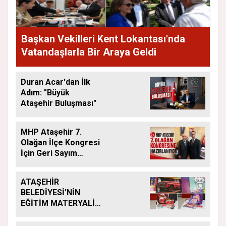
Başkan Vekilleri Kent Lokantası'nda
Vatandaşlarla Bir Araya Geldi
Duran Acar'dan İlk
Adım: "Büyük
Ataşehir Buluşması"
MHP Ataşehir 7.
Olağan İlçe Kongresi
İçin Geri Sayım
Başladı
ATAŞEHİR
BELEDİYESİ’NİN
EĞİTİM MATERYALİ
DESTEĞİ YENİ
DÖNEMDE DE