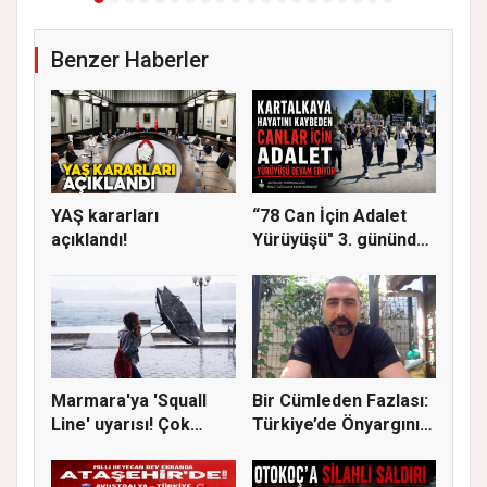
Benzer Haberler
YAŞ kararları
“78 Can İçin Adalet
açıklandı!
Yürüyüşü" 3. gününde
Gere...
Marmara'ya 'Squall
Bir Cümleden Fazlası:
Line' uyarısı! Çok
Türkiye’de Önyargının
kuvvetl...
S...