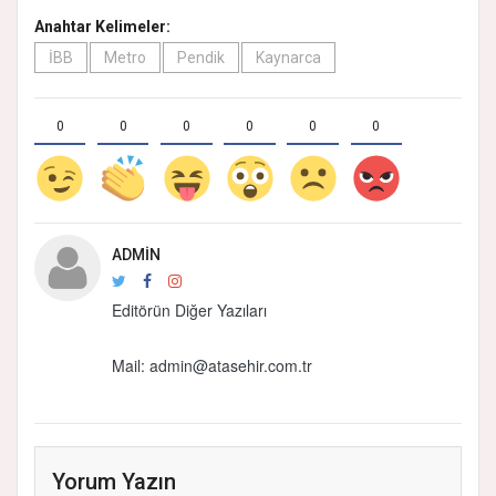
Anahtar Kelimeler:
İBB
Metro
Pendik
Kaynarca
0
0
0
0
0
0
ADMIN
Editörün Diğer Yazıları
Mail:
admin@atasehir.com.tr
Yorum Yazın