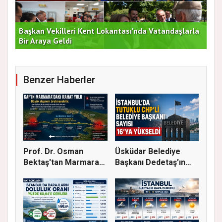
Başkan Vekilleri Kent Lokantası'nda Vatandaşlarla
Dur
Bir Araya Geldi
Bu
Benzer Haberler
Prof. Dr. Osman
Üsküdar Belediye
Bektaş'tan Marmara
Başkanı Dedetaş’ın
için kriti...
Tutuklanm...