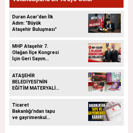
Duran Acar'dan İlk
Adım: "Büyük
Ataşehir Buluşması"
MHP Ataşehir 7.
Olağan İlçe Kongresi
İçin Geri Sayım
Başladı
ATAŞEHİR
BELEDİYESİ’NİN
EĞİTİM MATERYALİ
DESTEĞİ YENİ
DÖNEMDE DE
Ticaret
SÜRÜYOR
Bakanlığı'ndan tapu
ve gayrimenkul
kararı: Bu kritik adımı
atlayan satış