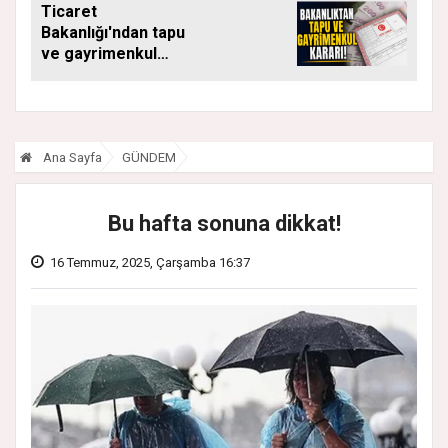
Ticaret
SÜRÜYOR
Bakanlığı'ndan tapu
ve gayrimenkul
kararı: Bu kritik adımı
atlayan satış
yapamayacak
Ana Sayfa
GÜNDEM
Bu hafta sonuna dikkat!
16 Temmuz, 2025, Çarşamba 16:37