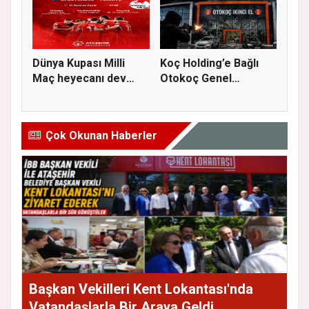
Dünya Kupası Milli
Koç Holding’e Bağlı
Maç heyecanı dev
Otokoç Genel
ekranda A...
Müdürlüğü He...
Çok Okunan Haberler
Başkan Vekilleri Kent Lokantası'nda
Vatandaşlarla Bir Araya Geldi