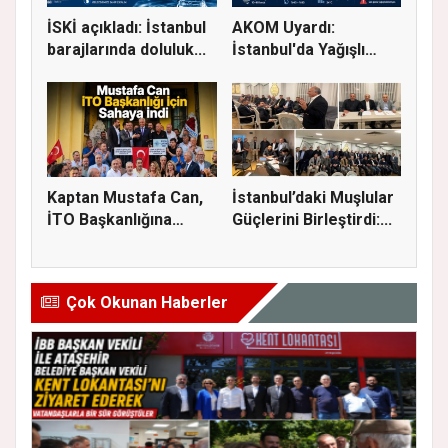
İSKİ açıkladı: İstanbul
AKOM Uyardı:
barajlarında doluluk...
İstanbul'da Yağışlı
Hava Geri Dö...
Kaptan Mustafa Can,
İstanbul’daki Muşlular
İTO Başkanlığına
Güçlerini Birleştirdi:...
Adaylığı...
Çok Okunan Haberler