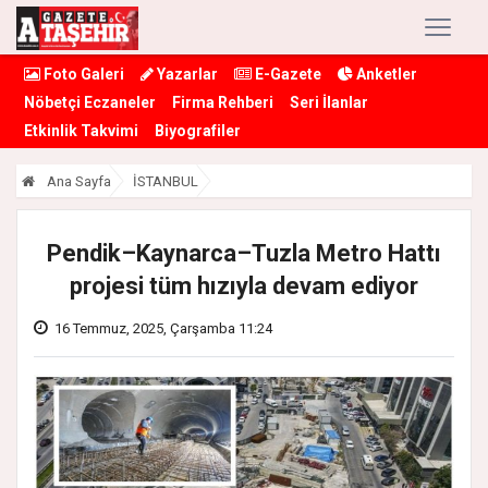
Foto Galeri
Yazarlar
E-Gazete
Anketler
Nöbetçi Eczaneler
Firma Rehberi
Seri İlanlar
Etkinlik Takvimi
Biyografiler
Ana Sayfa
İSTANBUL
Pendik–Kaynarca–Tuzla Metro Hattı
projesi tüm hızıyla devam ediyor
16 Temmuz, 2025, Çarşamba 11:24