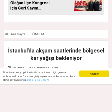
Olağan İlçe Kongresi
İçin Geri Sayım
Başladı
Ana Sayfa
GÜNDEM
İstanbul'da akşam saatlerinde bölgesel
kar yağışı bekleniyor
26 Ocak, 2022, Çarşamba 14:20
Sitemizden en iyi şekilde faydalanabilmeniz için çerezler
Anladım
kullanılmaktadır. Bu siteye giriş yaparak çerez kullanımını kabul
etmiş sayılıyorsunuz.
Daha Fazla Bilgi Al
Ana Sayfa
Web TV
Foto Galeri
Yazarlar