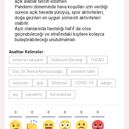
açık alanlar tercih edilmeli.
Pandemi döneminde hava koşulları izin verdiği
sürece açık havada yürüyüş, spor aktiviteleri,
doğa gezileri en uygun sömestr aktiviteleri
olabilir.
Aşılı olanlarında hastalığı hafif de olsa
geçirebileceği ve etrafındaki kişilere kolayca
bulaştırabileceği unutulmamalı.
Anahtar Kelimeler:
omicron varyantı
Solunum Derneği
TÜSAD
Doç. Dr. Berna Kömürcüoğlu
sömestr tatili
solunum
grip
Omicron
COVİD-19
salgın
aşı
pandemi
koronavirüs
0
0
0
0
0
0