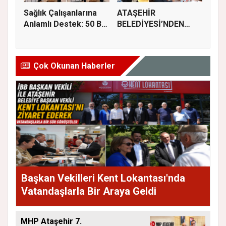
Sağlık Çalışanlarına
ATAŞEHİR
Anlamlı Destek: 50 Bin
BELEDİYESİ’NDEN
M...
GIDA GÜVENLİĞİ
İÇİN...
Çok Okunan Haberler
Başkan Vekilleri Kent Lokantası'nda
Vatandaşlarla Bir Araya Geldi
MHP Ataşehir 7.