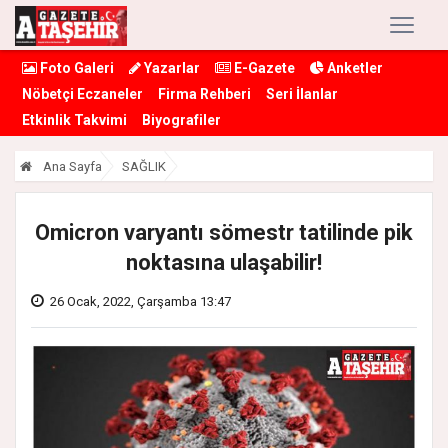
Foto Galeri
Yazarlar
E-Gazete
Anketler
Nöbetçi Eczaneler
Firma Rehberi
Seri İlanlar
Etkinlik Takvimi
Biyografiler
Ana Sayfa
SAĞLIK
Omicron varyantı sömestr tatilinde pik
noktasına ulaşabilir!
26 Ocak, 2022, Çarşamba 13:47