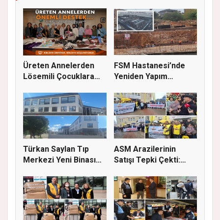
Üreten Annelerden
FSM Hastanesi’nde
Lösemili Çocuklara
Yeniden Yapım
Destek
Çalışmaları S...
Türkan Saylan Tıp
ASM Arazilerinin
Merkezi Yeni Binası
Satışı Tepki Çekti:
İçin İz...
“Sağlık...