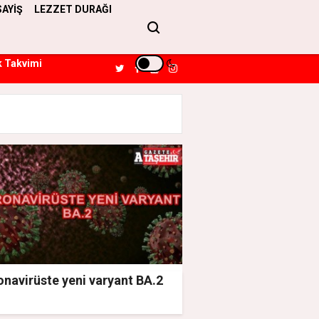
SAYİŞ
LEZZET DURAĞI
k Takvimi
navirüste yeni varyant BA.2