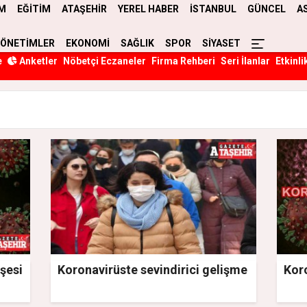
M
EĞİTİM
ATAŞEHİR
YEREL HABER
İSTANBUL
GÜNCEL
A
YÖNETİMLER
EKONOMİ
SAĞLIK
SPOR
SİYASET
e
Anketler
Nöbetçi Eczaneler
Firma Rehberi
Seri İlanlar
Etkinli
şesi
Koronavirüste sevindirici gelişme
Koro