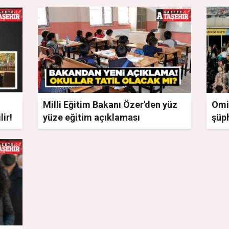
Milli Eğitim Bakanı Özer'den yüz
Omi
lir!
yüze eğitim açıklaması
şüp