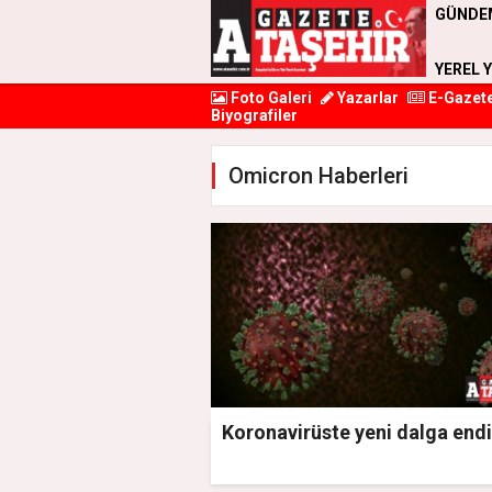
GÜNDE
YEREL 
Foto Galeri
Yazarlar
E-Gazet
Biyografiler
Omicron Haberleri
Koronavirüste yeni dalga endi