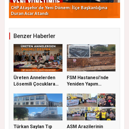
AT
Yeni Parti Ataşehir'de Kurucu Kadro Belli Oldu
ÇA
Benzer Haberler
Üreten Annelerden
FSM Hastanesi’nde
Lösemili Çocuklara
Yeniden Yapım
Destek
Çalışmaları S...
Türkan Saylan Tıp
ASM Arazilerinin