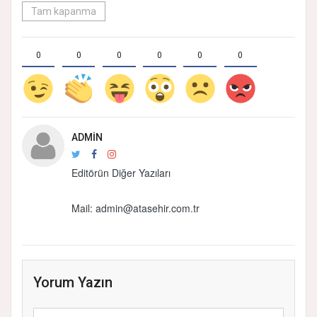
Tam kapanma
0
0
0
0
0
0
ADMIN
Editörün Diğer Yazıları
Mail:
admin@atasehir.com.tr
Yorum Yazın