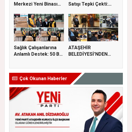
Merkezi Yeni Binası
Satışı Tepki Çekti:
İçin İz...
“Sağlık...
Sağlık Çalışanlarına
ATAŞEHİR
Anlamlı Destek: 50 Bin
BELEDİYESİ’NDEN
M...
GIDA GÜVENLİĞİ
İÇİN...
Çok Okunan Haberler