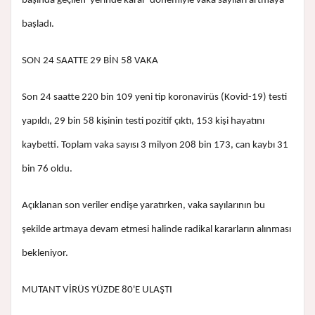
başında geçilen 'yerinde karar' dönemiyle vaka sayıları artmaya
başladı.
SON 24 SAATTE 29 BİN 58 VAKA
Son 24 saatte 220 bin 109 yeni tip koronavirüs (Kovid-19) testi
yapıldı, 29 bin 58 kişinin testi pozitif çıktı, 153 kişi hayatını
kaybetti. Toplam vaka sayısı 3 milyon 208 bin 173, can kaybı 31
bin 76 oldu.
Açıklanan son veriler endişe yaratırken, vaka sayılarının bu
şekilde artmaya devam etmesi halinde radikal kararların alınması
bekleniyor.
MUTANT VİRÜS YÜZDE 80'E ULAŞTI