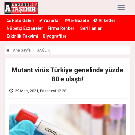
Foto Galeri
Yazarlar
E-Gazete
Anketler
Nöbetçi Eczaneler
Firma Rehberi
Seri İlanlar
Etkinlik Takvimi
Biyografiler
Ana Sayfa
SAĞLIK
Mutant virüs Türkiye genelinde yüzde
80'e ulaştı!
29 Mart, 2021, Pazartesi 12:28