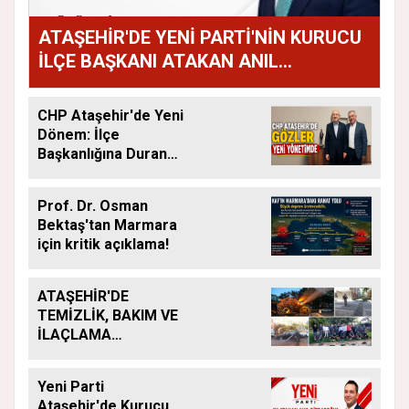
ATAŞEHİR'DE YENİ PARTİ'NİN KURUCU
İLÇE BAŞKANI ATAKAN ANIL
DİZDAROĞLU OLDU
CHP Ataşehir'de Yeni
Dönem: İlçe
Başkanlığına Duran
Acar Atandı
Prof. Dr. Osman
Bektaş'tan Marmara
için kritik açıklama!
ATAŞEHİR'DE
TEMİZLİK, BAKIM VE
İLAÇLAMA
ÇALIŞMALARI
ARALIKSIZ SÜRÜYOR
Yeni Parti
Ataşehir'de Kurucu