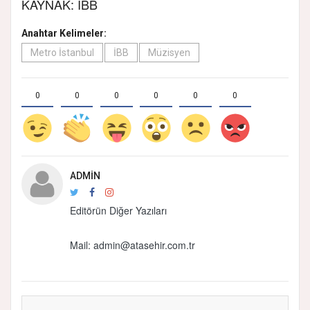
KAYNAK: İBB
Anahtar Kelimeler:
Metro İstanbul
İBB
Müzisyen
0
0
0
0
0
0
ADMIN
Editörün Diğer Yazıları
Mail:
admin@atasehir.com.tr