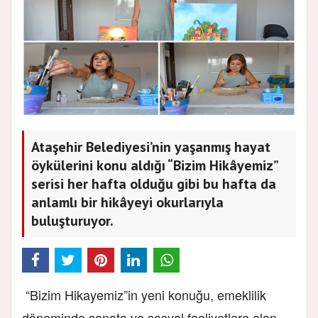
Ataşehir Belediyesi’nin yaşanmış hayat
öykülerini konu aldığı “Bizim Hikâyemiz”
serisi her hafta olduğu gibi bu hafta da
anlamlı bir hikâyeyi okurlarıyla
buluşturuyor.
“Bizim Hikayemiz”in yeni konuğu, emeklilik
döneminde sanata ve sosyal faaliyetlere olan