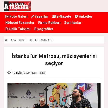
Foto Galeri
Yazarlar
E-Gazete
Anketler
Nöbetçi Eczaneler
Firma Rehberi
Seri İlanlar
Etkinlik Takvimi
Biyografiler
Ana Sayfa
KÜLTÜR SANAT
İstanbul’un Metrosu, müzisyenlerini
seçiyor
17 Eylül, 2024, Salı 13:53