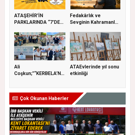
ATAŞEHİR’İN
Fedakârlık ve
PARKLARINDA “7’DEN
Sevginin Kahramanları
70’E SİNEMA KE...
Olan Baba...
Ali
ATAEvlerinde yıl sonu
Coşkun;"“KERBELA’NIN
etkinliği
YASI, ADALETİN VE
HA...
Çok Okunan Haberler