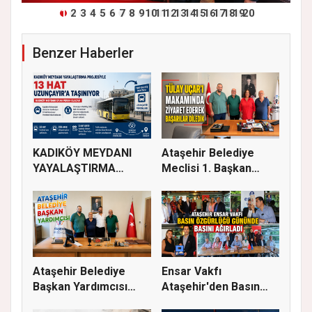
1
2
3
4
5
6
7
8
9
10
11
12
13
14
15
16
17
18
19
20
Benzer Haberler
KADIKÖY MEYDANI
Ataşehir Belediye
YAYALAŞTIRMA
Meclisi 1. Başkan
PROJESİYLE 13 HA...
Vekili Tü...
Ataşehir Belediye
Ensar Vakfı
Başkan Yardımcısı
Ataşehir'den Basın
Abubekir...
Buluşması: Eği...