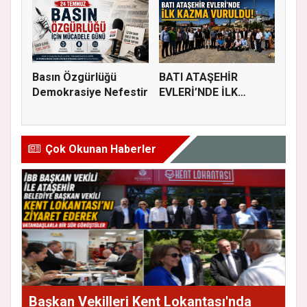
Basın Özgürlüğü
BATI ATAŞEHİR
Demokrasiye Nefestir
EVLERİ’NDE İLK
KAZMA VURULDU
Çok Okunan Haberler
Başkan Vekilleri Kent Lokantası'nda