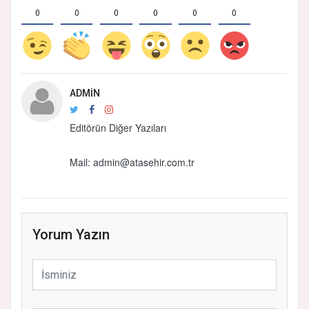
0
0
0
0
0
0
ADMIN
Editörün Diğer Yazıları
Mail: admin@atasehir.com.tr
Yorum Yazın