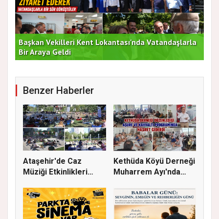
Başkan Vekilleri Kent Lokantası'nda Vatandaşlarla
Dur
Bir Araya Geldi
Bu
Benzer Haberler
Ataşehir'de Caz
Kethüda Köyü Derneği
Müziği Etkinlikleri
Muharrem Ayı'nda
devam ede...
Gönülle...