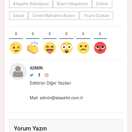
Ataşehir Belediyesi
Bizim Hikayemiz
Doktor
Sanat
Örnek Mahallesi Ataevi
Yeşim Gürkan
0
0
0
0
0
0
ADMIN
Editörün Diğer Yazıları
Mail: admin@atasehir.com.tr
Yorum Yazın