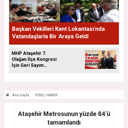
Başkan Vekilleri Kent Lokantası'nda
Vatandaşlarla Bir Araya Geldi
MHP Ataşehir 7.
Olağan İlçe Kongresi
İçin Geri Sayım
Başladı
Ana Sayfa
YEREL HABER
Ataşehir Metrosunun yüzde 84’ü
tamamlandı