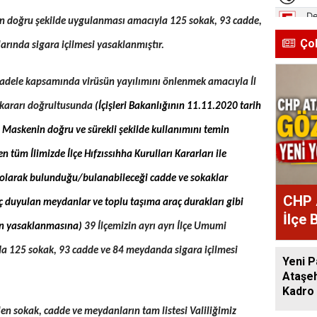
ın doğru şekilde uygulanması amacıyla 125 sokak, 93 cadde,
Ço
rında sigara içilmesi yasaklanmıştır.
ücadele kapsamında virüsün yayılımını önlenmek amacıyla İl
 kararı doğrultusunda
(İçişleri Bakanlığının 11.11.2020 tarih
; Maskenin doğru ve sürekli şekilde kullanımını temin
 tüm İlimizde İlçe Hıfzıssıhha Kurulları Kararları ile
 olarak bulunduğu/bulanabileceği cadde ve sokaklar
CHP 
iyaç duyulan meydanlar ve toplu taşıma araç durakları gibi
İlçe 
in yasaklanmasına)
39 İlçemizin ayrı ayrı İlçe Umumi
Atan
mda 125 sokak, 93 cadde ve 84 meydanda sigara içilmesi
Yeni P
Ataşeh
Kadro 
len sokak, cadde ve meydanların tam listesi Valiliğimiz