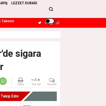
SAYİŞ
LEZZET DURAĞI
k Takvimi
r'de sigara
r
A
Yazdır
Yazı Tipi
Yorumlar
i Takip Edin