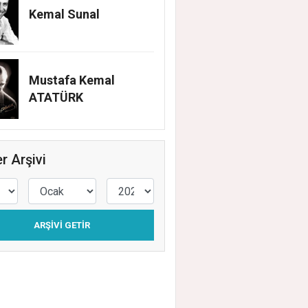
Kemal Sunal
Mustafa Kemal
ATATÜRK
r Arşivi
EHİR BELEDİYESİ’NİN EĞİTİM MATERYAL
EĞİ YENİ DÖNEMDE DE SÜRÜYOR
ARŞIVI GETIR