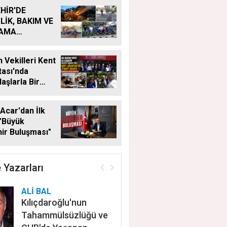
HİR'DE
LİK, BAKIM VE
LAMA
MALARI
KSIZ SÜRÜYOR
 Vekilleri Kent
ası'nda
aşlarla Bir
Geldi
Acar'dan İlk
"Büyük
ir Buluşması"
 Yazarları
ALİ BAL
Kılıçdaroğlu'nun
Tahammülsüzlüğü ve