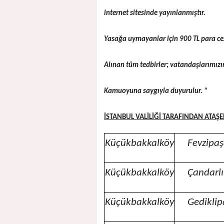
internet sitesinde yayınlanmıştır.
Yasağa uymayanlar için 900 TL para ce
Alınan tüm tedbirler; vatandaşlarımızı
Kamuoyuna saygıyla duyurulur. “
İSTANBUL VALİLİĞİ TARAFINDAN ATAŞE
Küçükbakkalköy
Fevzipaş
Küçükbakkalköy
Çandarl
Küçükbakkalköy
Gedikli