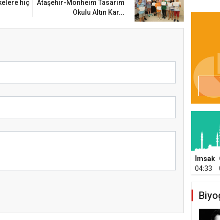
elere hiç
Ataşehir-Monheim Tasarım
Okulu Altın Kar...
İmsak
04:33
Biyo