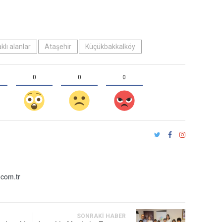
klı alanlar
Ataşehir
Küçükbakkalköy
0
0
0
com.tr
SONRAKI HABER