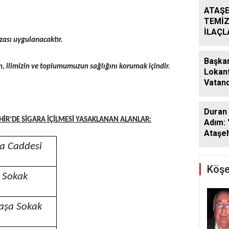
ATAŞE
TEMİZ
İLAÇ
zası uygulanacaktır.
ÇALIŞ
ARALI
Başkan
n, ilimizin ve toplumumuzun sağlığını korumak içindir.
Lokant
Vatand
Araya 
Duran 
HİR’DE SİGARA İÇİLMESİ YASAKLANAN ALANLAR:
Adım: 
Ataşeh
a Caddesi
Köşe
ı Sokak
paşa Sokak