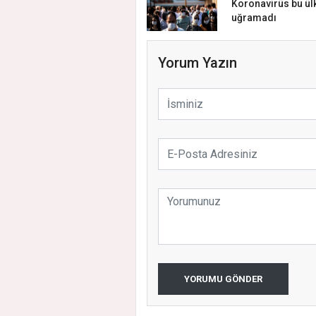
Koronavirüs bu ülk
uğramadı
Yorum Yazın
YORUMU GÖNDER