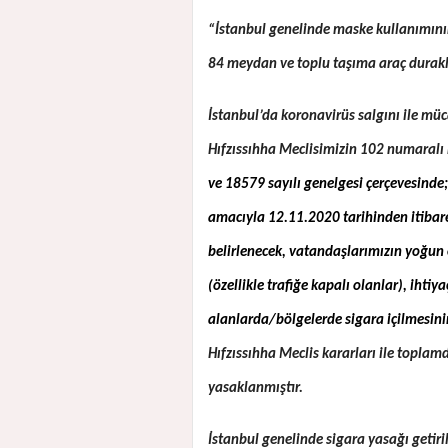
“İstanbul genelinde maske kullanımın
84 meydan ve toplu taşıma araç durakla
İstanbul’da koronavirüs salgını ile m
Hıfzıssıhha Meclisimizin 102 numaralı
ve 18579 sayılı genelgesi çerçevesinde
amacıyla 12.11.2020 tarihinden itibaren
belirlenecek, vatandaşlarımızın yoğun
(özellikle trafiğe kapalı olanlar), iht
alanlarda/bölgelerde sigara içilmesin
Hıfzıssıhha Meclis kararları ile topla
yasaklanmıştır.
İstanbul genelinde sigara yasağı getiri