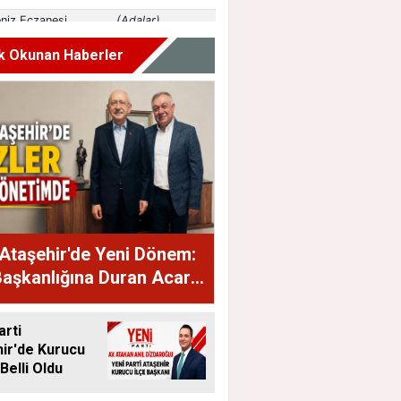
k Okunan Haberler
Ataşehir'de Yeni Dönem:
Başkanlığına Duran Acar
dı
arti
ir'de Kurucu
Belli Oldu