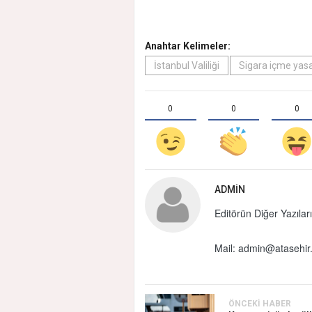
Anahtar Kelimeler:
İstanbul Valiliği
Sigara içme yasa
0
0
0
ADMIN
Editörün Diğer Yazıları
Mail:
admin@atasehir.
ÖNCEKI HABER