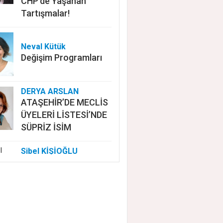
CHP'de Yaşanan
Tartışmalar!
Neval Kütük
Değişim Programları
DERYA ARSLAN
ATAŞEHİR’DE MECLİS
ÜYELERİ LİSTESİ’NDE
SÜPRİZ İSİM
Sibel KİŞİOĞLU
EUROVISION'DA
NELER OLUYOR?