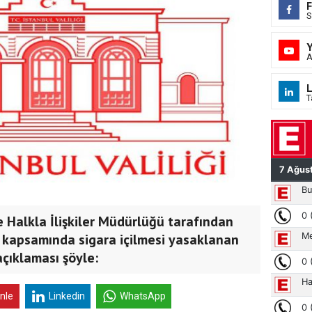
S
A
L
T
ve Halkla İlişkiler Müdürlüğü tarafından
 kapsamında sigara içilmesi yasaklanan
açıklaması şöyle:
inle
Linkedin
WhatsApp