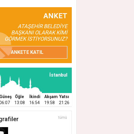
ANKET
ATAŞEHİR BELEDİYE
BAŞKANI OLARAK KİMİ
GÖRMEK İSTİYORSUNUZ?
ANKETE KATIL
İstanbul
Güneş
Öğle
İkindi
Akşam
Yatsı
06:07
13:08
16:54
19:58
21:26
grafiler
tümü