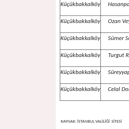
Küçükbakkalköy
Hasanpa
Küçükbakkalköy
Ozan Ve
Küçükbakkalköy
Sümer S
Küçükbakkalköy
Turgut R
Küçükbakkalköy
Süreyya
Küçükbakkalköy
Celal Do
KAYNAK: İSTANBUL VALİLİĞİ SİTESİ