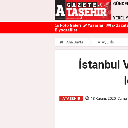
GÜNDE
YEREL 
Foto Galeri
Yazarlar
E-Gazet
Biyografiler
Ana Sayfa
ATAŞEHİR
İstanbul V
13 Kasım, 2020, Cuma 
ATAŞEHİR