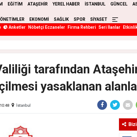
M
EĞİTİM
ATAŞEHİR
YEREL HABER
İSTANBUL
GÜNCEL
A
YÖNETİMLER
EKONOMİ
SAĞLIK
SPOR
SİYASET
e
Anketler
Nöbetçi Eczaneler
Firma Rehberi
Seri İlanlar
Etkinli
aliliği tarafından Ataşehi
içilmesi yasaklanan alanla
10:48
İstanbul
Biz