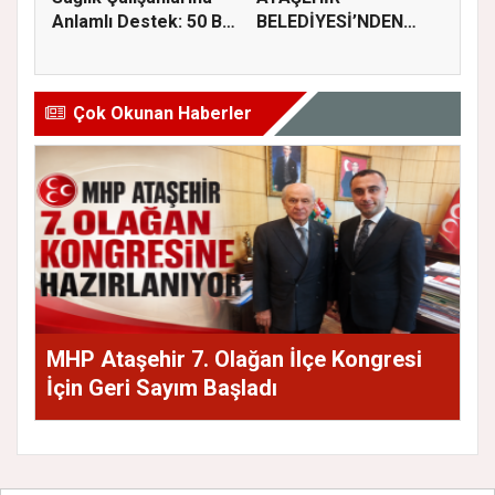
Anlamlı Destek: 50 Bin
BELEDİYESİ’NDEN
M...
GIDA GÜVENLİĞİ
İÇİN...
Çok Okunan Haberler
MHP Ataşehir 7. Olağan İlçe Kongresi
İçin Geri Sayım Başladı