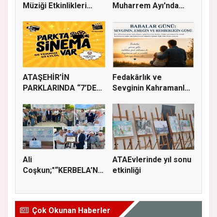
Müziği Etkinlikleri
Muharrem Ayı'nda
devam ede...
Gönülle...
ATAŞEHİR’İN
Fedakârlık ve
PARKLARINDA “7’DEN
Sevginin Kahramanları
70’E SİNEMA KE...
Olan Baba...
Ali
ATAEvlerinde yıl sonu
Coşkun;"“KERBELA’NIN
etkinliği
YASI, ADALETİN VE
HA...
Çok Okunan Haberler