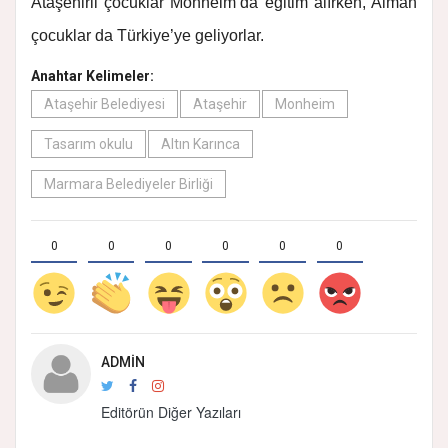
Ataşehirli çocuklar Monheim’da eğitim alırken, Alman
çocuklar da Türkiye’ye geliyorlar.
Anahtar Kelimeler:
Ataşehir Belediyesi
Ataşehir
Monheim
Tasarım okulu
Altın Karınca
Marmara Belediyeler Birliği
0
0
0
0
0
0
ADMIN
Editörün Diğer Yazıları