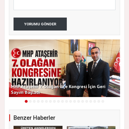
YORUMU GÖNDER
MHP Ataşehir 7. Olağan İlçe Kongresi İçin Geri
Baş
Sayım Başladı
Bir
Benzer Haberler