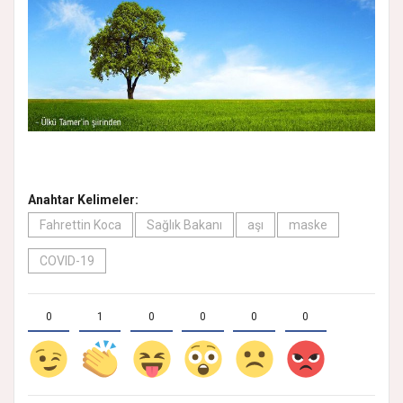
Anahtar Kelimeler:
Fahrettin Koca
Sağlık Bakanı
aşı
maske
COVID-19
0
1
0
0
0
0