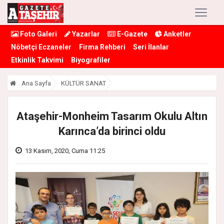
Foto Galeri
Yazarlar
E-Gazete
Anketler
Nöbetçi Eczaneler
Firma Rehberi
Seri İlanlar
Etkinlik Takvimi
Biyografiler
Ana Sayfa
KÜLTÜR SANAT
Ataşehir-Monheim Tasarım Okulu Altın
Karınca’da birinci oldu
13 Kasım, 2020, Cuma 11:25