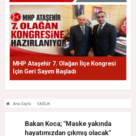
MHP Ataşehir 7. Olağan İlçe Kongresi
İçin Geri Sayım Başladı
Ana Sayfa
SAĞLIK
Bakan Koca; "Maske yakında
hayatımızdan çıkmış olacak"