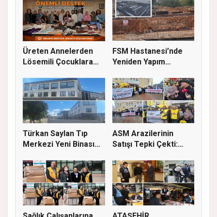
Üreten Annelerden
FSM Hastanesi’nde
Lösemili Çocuklara
Yeniden Yapım
Destek
Çalışmaları S...
Türkan Saylan Tıp
ASM Arazilerinin
Merkezi Yeni Binası
Satışı Tepki Çekti:
İçin İz...
“Sağlık...
Sağlık Çalışanlarına
ATAŞEHİR