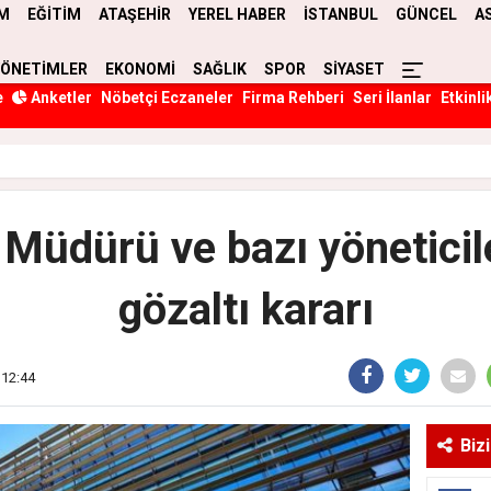
M
EĞİTİM
ATAŞEHİR
YEREL HABER
İSTANBUL
GÜNCEL
A
YÖNETİMLER
EKONOMİ
SAĞLIK
SPOR
SİYASET
e
Anketler
Nöbetçi Eczaneler
Firma Rehberi
Seri İlanlar
Etkinli
 Müdürü ve bazı yöneticil
gözaltı kararı
 12:44
Biz