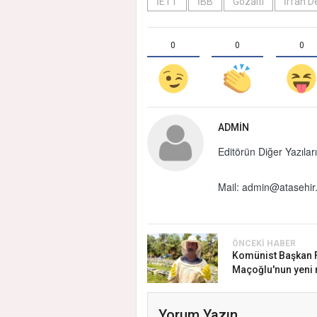
İETT
İBB
Gözaltı
İrfan 
0
0
0
ADMIN
Editörün Diğer Yazıları
Mail:
admin@atasehir.
ÖNCEKI HABER
Komünist Başkan F
Maçoğlu'nun yeni 
Yorum Yazın