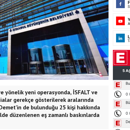
S
A
L
T
’ye yönelik yeni operasyonda, İSFALT ve
ddialar gerekçe gösterilerek aralarında
Demet’in de bulunduğu 25 kişi hakkında
tı ilde düzenlenen eş zamanlı baskınlarda