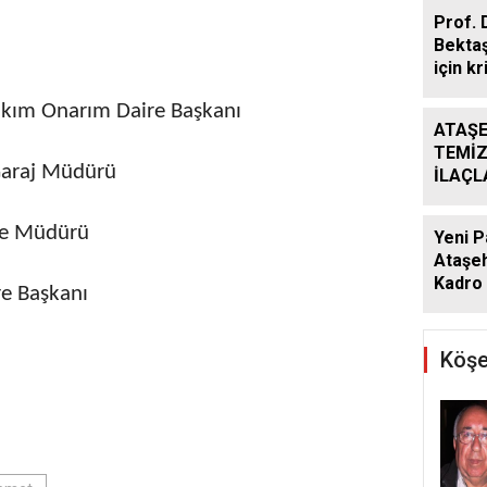
Prof. 
Bekta
için kr
akım Onarım Daire Başkanı
ATAŞE
TEMİZ
 Garaj Müdürü
İLAÇ
ÇALIŞ
ARALI
se Müdürü
Yeni P
Ataşeh
Kadro 
re Başkanı
Köşe