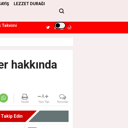
SAYİŞ
LEZZET DURAĞI
k Takvimi
er hakkında
A
Yazdır
Yazı Tipi
Yorumlar
i Takip Edin