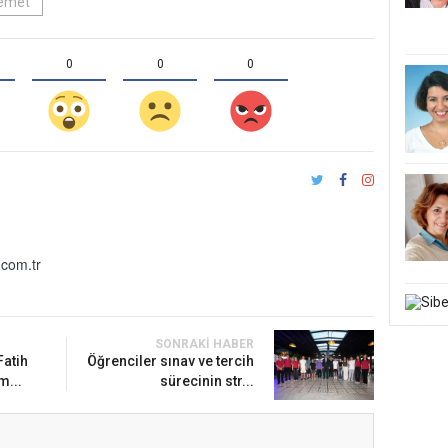
Demet
0
0
0
com.tr
SONRAKI HABER
atih
Öğrenciler sınav ve tercih
m...
sürecinin str...