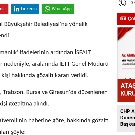
inle
Linkedin
WhatsApp
Ço
ul Büyükşehir Belediyesi'ne yönelik
endi.
şmanlık' ifadelerinin ardından İSFALT
lar nedeniyle, aralarında İETT Genel Müdürü
işi hakkında gözaltı kararı verildi.
ATAŞ
e, Trabzon, Bursa ve Giresun'da düzenlenen
KURU
ATAK
şi gözaltına alındı.
OLD
CHP At
Dönem:
vemli’nin haberine göre, hakkında gözaltı
Başkan
Acar A
ları şöyle: