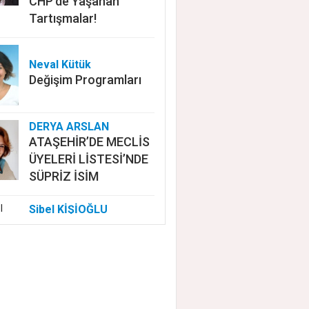
CHP'de Yaşanan
Tartışmalar!
Neval Kütük
Değişim Programları
DERYA ARSLAN
ATAŞEHİR’DE MECLİS
ÜYELERİ LİSTESİ’NDE
SÜPRİZ İSİM
Sibel KİŞİOĞLU
EUROVISION'DA
NELER OLUYOR?