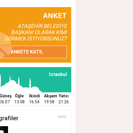
ANKET
ATAŞEHİR BELEDİYE
BAŞKANI OLARAK KİMİ
GÖRMEK İSTİYORSUNUZ?
ER SAHADA ATAŞEHİR HERGÜN BAKIMDA
ANKETE KATIL
EHİR'DE TEMİZLİK, BAKIM VE İLAÇLAMA
ŞMALARI ARALIKSIZ SÜRÜYOR
İstanbul
Güneş
Öğle
İkindi
Akşam
Yatsı
06:07
13:08
16:54
19:58
21:26
grafiler
tümü