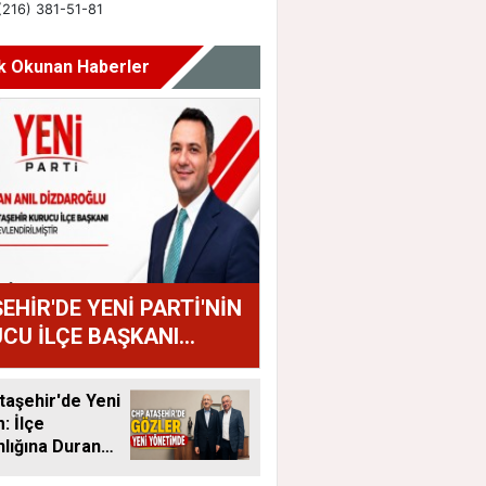
k Okunan Haberler
EHİR'DE YENİ PARTİ'NİN
CU İLÇE BAŞKANI
AN ANIL DİZDAROĞLU
U
aşehir'de Yeni
 İlçe
lığına Duran
tandı