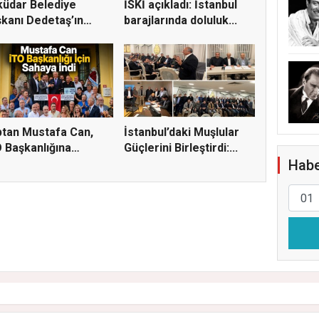
üdar Belediye
İSKİ açıkladı: İstanbul
kanı Dedetaş’ın
barajlarında doluluk...
uklanm...
tan Mustafa Can,
İstanbul’daki Muşlular
 Başkanlığına
Güçlerini Birleştirdi:...
ylığı...
Habe