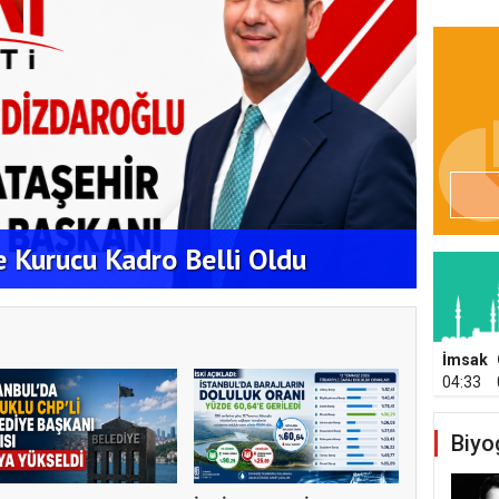
EKİPL
ATAŞ
de Kurucu Kadro Belli Oldu
ÇALI
İmsak
04:33
Biyo