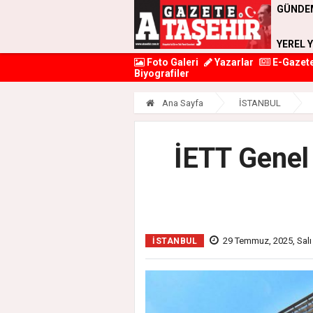
GÜNDE
YEREL 
Foto Galeri
Yazarlar
E-Gazet
Biyografiler
Ana Sayfa
İSTANBUL
İETT Genel
29 Temmuz, 2025, Salı
İSTANBUL