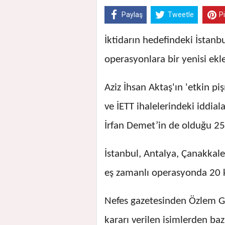
Paylaş
Tweetle
P
İktidarın hedefindeki İstanb
operasyonlara bir yenisi ekl
Aziz İhsan Aktaş'ın 'etkin pi
ve İETT ihalelerindeki iddia
İrfan Demet’in de olduğu 25 k
İstanbul, Antalya, Çanakkal
eş zamanlı operasyonda 20 ki
Nefes gazetesinden Özlem Gü
kararı verilen isimlerden bazı