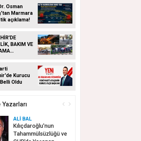
Dr. Osman
ş'tan Marmara
itik açıklama!
HİR'DE
LİK, BAKIM VE
LAMA
MALARI
KSIZ SÜRÜYOR
arti
ir'de Kurucu
Belli Oldu
 Yazarları
ALİ BAL
Kılıçdaroğlu'nun
Tahammülsüzlüğü ve