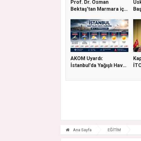
Prof. Dr. Osman
Üsk
Bektaş'tan Marmara için
Baş
kriti...
Tut
AKOM Uyardı:
Kap
İstanbul'da Yağışlı Hava
İTO
Geri Dö...
Ada
Ana Sayfa
EĞİTİM