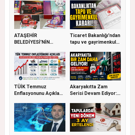
ATAŞEHİR
Ticaret Bakanlığı'ndan
BELEDİYESİ’NİN
tapu ve gayrimenkul
EĞİTİM MATERYALİ
ka...
DEST...
TÜİK Temmuz
Akaryakıtta Zam
Enflasyonunu Açıkladı:
Serisi Devam Ediyor:
Aylık Artı...
Bu Kez S...