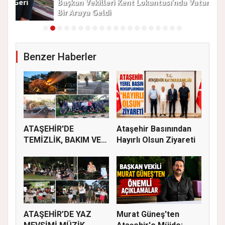
Başkan Vekilleri Kent Lokantası'nda Vatandaşlarla
Dur
Bir Araya Geldi
Bu
Benzer Haberler
ATAŞEHİR'DE
Ataşehir Basınından
TEMİZLİK, BAKIM VE
Hayırlı Olsun Ziyareti
İLAÇLAMA ÇALIŞ...
ATAŞEHİR’DE YAZ
Murat Güneş'ten