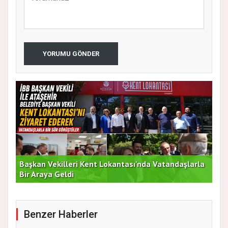
YORUMU GÖNDER
Başkan Vekilleri Kent Lokantası'nda Vatandaşlarla
Dur
Bir Araya Geldi
Bu
Benzer Haberler