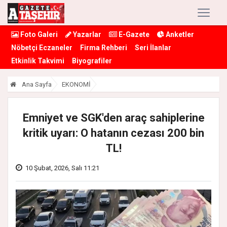
Foto Galeri
Yazarlar
E-Gazete
Anketler
Nöbetçi Eczaneler
Firma Rehberi
Seri İlanlar
Etkinlik Takvimi
Biyografiler
Ana Sayfa
EKONOMİ
Emniyet ve SGK'den araç sahiplerine
kritik uyarı: O hatanın cezası 200 bin
TL!
10 Şubat, 2026, Salı 11:21