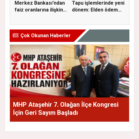
Merkez Bankası'ndan
Tapu işlemlerinde yeni
faiz oranlarına ilişkin
dönem: Elden ödeme
a...
ve...
Çok Okunan Haberler
MHP Ataşehir 7. Olağan İlçe Kongresi
İçin Geri Sayım Başladı