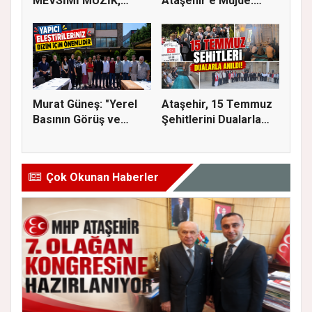
MEVSİMİ MÜZİK,
Ataşehir'e Müjde:
SİNEMA VE ŞENL...
İmar Planla...
Murat Güneş: "Yerel
Ataşehir, 15 Temmuz
Basının Görüş ve
Şehitlerini Dualarla
Eleştiri...
Andı...
Çok Okunan Haberler