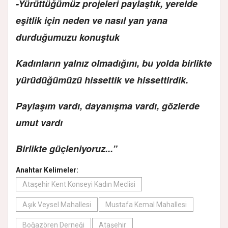
-Yürüttüğümüz projeleri paylaştık, yerelde
eşitlik için neden ve nasıl yan yana
durduğumuzu konuştuk
Kadınların yalnız olmadığını, bu yolda birlikte
yürüdüğümüzü hissettik ve hissettirdik.
Paylaşım vardı, dayanışma vardı, gözlerde
umut vardı
Birlikte güçleniyoruz...”
Anahtar Kelimeler:
Ataşehir Kent Konseyi Kadın Meclisi
Aşık Veysel Mahallesi
Mustafa Kemal Mahallesi
Boğazören Derneği
Ataşehir