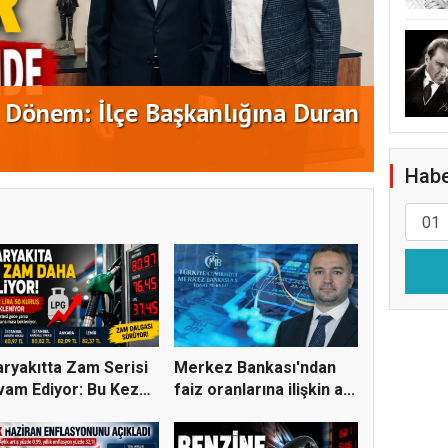
EKİPL
ATAŞ
de Kurucu Kadro Belli Oldu
ÇALI
Habe
ryakıtta Zam Serisi
Merkez Bankası'ndan
am Ediyor: Bu Kez
faiz oranlarına ilişkin a...