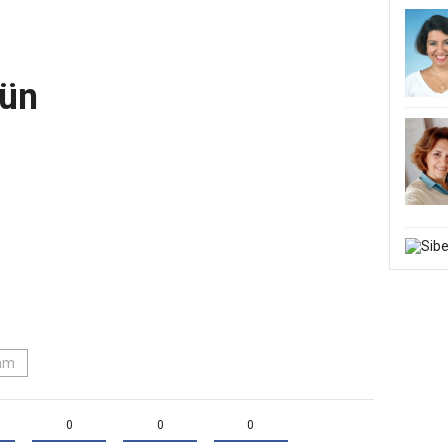
Gün
zam
0
0
0