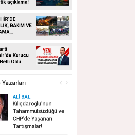
itik açıklama!
HİR'DE
LİK, BAKIM VE
LAMA
MALARI
KSIZ SÜRÜYOR
arti
ir'de Kurucu
Belli Oldu
 Yazarları
ALİ BAL
Kılıçdaroğlu'nun
Tahammülsüzlüğü ve
CHP'de Yaşanan
Tartışmalar!