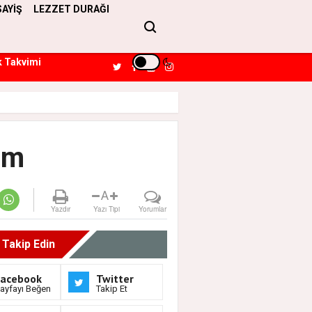
SAYİŞ
LEZZET DURAĞI
k Takvimi
am
A
Yazdır
Yazı Tipi
Yorumlar
i Takip Edin
Facebook
Twitter
ayfayı Beğen
Takip Et