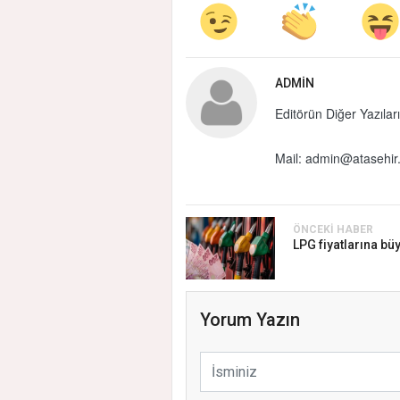
ADMIN
Editörün Diğer Yazıları
Mail:
admin@atasehir.
ÖNCEKI HABER
LPG fiyatlarına bü
Yorum Yazın