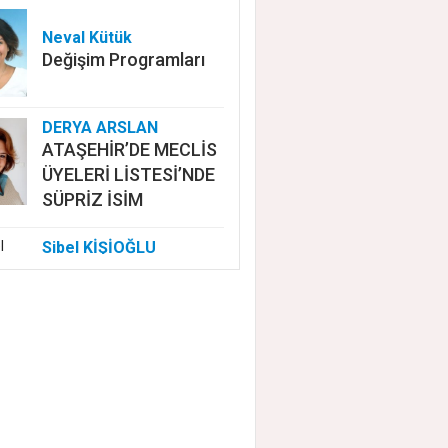
Neval Kütük
Değişim Programları
DERYA ARSLAN
ATAŞEHİR’DE MECLİS
ÜYELERİ LİSTESİ’NDE
SÜPRİZ İSİM
Sibel KİŞİOĞLU
EUROVISION'DA
NELER OLUYOR?