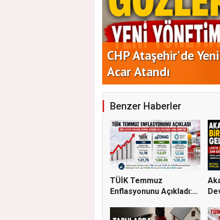
aşkanlığına Duran
Yeni Parti Ataşehir'
Benzer Haberler
TÜİK Temmuz
Aka
Enflasyonunu Açıkladı:
Dev
Aylık Artı...
S...