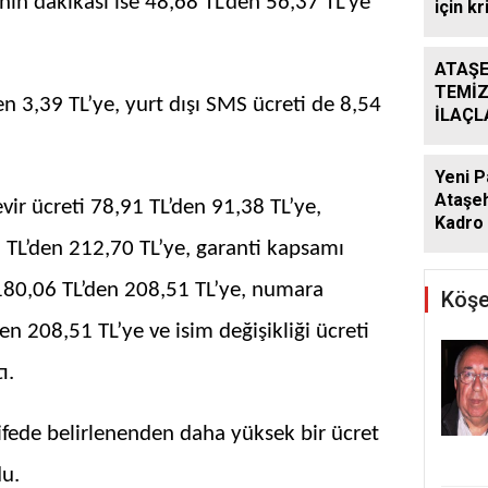
anın dakikası ise 48,68 TL’den 56,37 TL’ye
için kr
ATAŞE
TEMİZ
en 3,39 TL’ye, yurt dışı SMS ücreti de 8,54
İLAÇ
ÇALIŞ
ARALI
Yeni P
Ataşeh
ir ücreti 78,91 TL’den 91,38 TL’ye,
Kadro 
TL’den 212,70 TL’ye, garanti kapsamı
 180,06 TL’den 208,51 TL’ye, numara
Köşe
den 208,51 TL’ye ve isim değişikliği ücreti
ı.
ifede belirlenenden daha yüksek bir ücret
u.