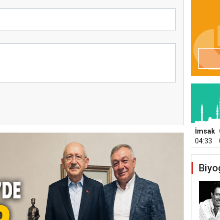
İmsak
04:33
Biyo