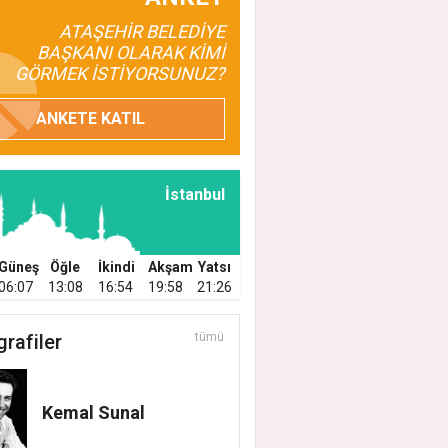
ATAŞEHİR BELEDİYE
BAŞKANI OLARAK KİMİ
GÖRMEK İSTİYORSUNUZ?
ANKETE KATIL
İstanbul
Güneş
Öğle
İkindi
Akşam
Yatsı
06:07
13:08
16:54
19:58
21:26
grafiler
tümü
Kemal Sunal