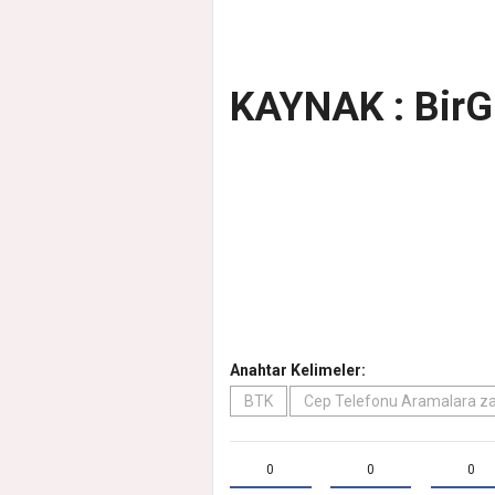
KAYNAK : Bir
Anahtar Kelimeler:
BTK
Cep Telefonu Aramalara 
0
0
0