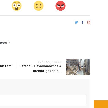
com.tr
SONRAKI HABER
yük zam!
İstanbul Havalimanı'nda 4
memur gözaltın...