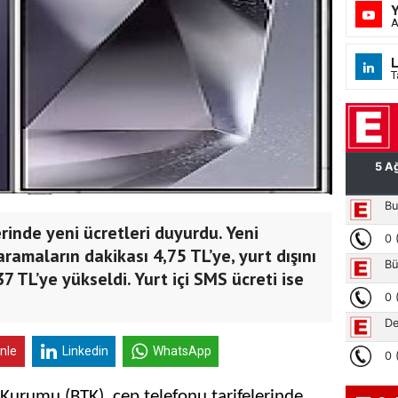
A
L
T
rinde yeni ücretleri duyurdu. Yeni
aramaların dakikası 4,75 TL’ye, yurt dışını
7 TL’ye yükseldi. Yurt içi SMS ücreti ise
inle
Linkedin
WhatsApp
im Kurumu (BTK), cep telefonu tarifelerinde