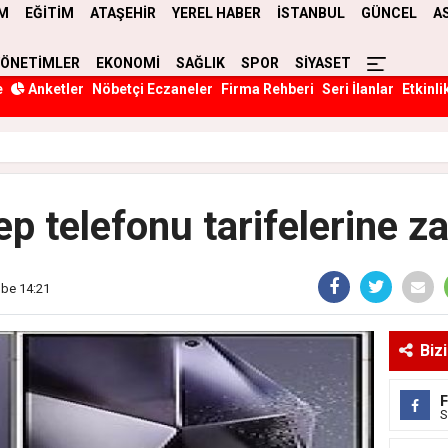
M
EĞİTİM
ATAŞEHİR
YEREL HABER
İSTANBUL
GÜNCEL
A
YÖNETİMLER
EKONOMİ
SAĞLIK
SPOR
SİYASET
e
Anketler
Nöbetçi Eczaneler
Firma Rehberi
Seri İlanlar
Etkinli
ep telefonu tarifelerine z
mbe 14:21
Biz
S