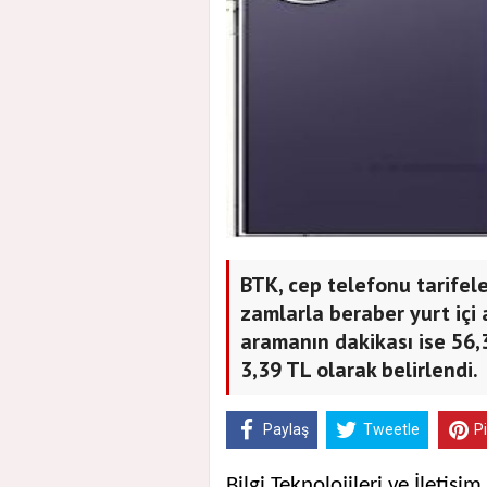
BTK, cep telefonu tarifele
zamlarla beraber yurt içi 
aramanın dakikası ise 56,3
3,39 TL olarak belirlendi.
Paylaş
Tweetle
P
Bilgi Teknolojileri ve İletiş