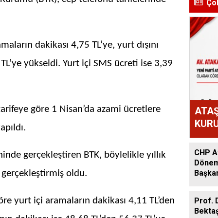
Ço
amaların dakikası 4,75 TL’ye, yurt dışını
L’ye yükseldi. Yurt içi SMS ücreti ise 3,39
arifeye göre 1 Nisan’da azami ücretlere
ATAŞ
KURU
pıldı.
ATAK
OLD
CHP At
hinde gerçekleştiren BTK, böylelikle yıllık
Dönem:
 gerçekleştirmiş oldu.
Başkan
Acar A
öre yurt içi aramaların dakikası 4,11 TL’den
Prof. 
Bekta