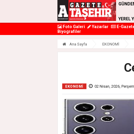
GÜNDE
YEREL 
Foto Galeri
Yazarlar
E-Gazet
Biyografiler
Ana Sayfa
EKONOMİ
C
02 Nisan, 2026, Perşe
EKONOMİ