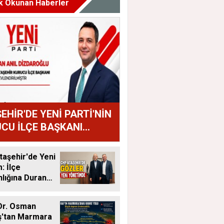
k Okunan Haberler
EHİR'DE YENİ PARTİ'NİN
CU İLÇE BAŞKANI
AN ANIL DİZDAROĞLU
U
aşehir'de Yeni
 İlçe
lığına Duran
tandı
Dr. Osman
ş'tan Marmara