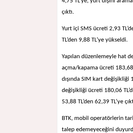
4,75 TL’ye, yurt dışını aram
çıktı.
Yurt içi SMS ücreti 2,93 TL’d
TL’den 9,88 TL’ye yükseldi.
Yapılan düzenlemeyle hat dev
açma/kapama ücreti 183,68 
dışında SIM kart değişikliği
değişikliği ücreti 180,06 TL’
53,88 TL’den 62,39 TL’ye çıkt
BTK, mobil operatörlerin tar
talep edemeyeceğini duyurd