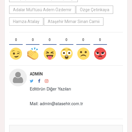
Adalar Müftüsü Adem Özdemir
Özge Çetinkaya
Hamza Atalay
Ataşehir Mimar Sinan Camii
0
0
0
0
0
0
ADMIN
Editörün Diğer Yazıları
Mail: admin@atasehir.com.tr