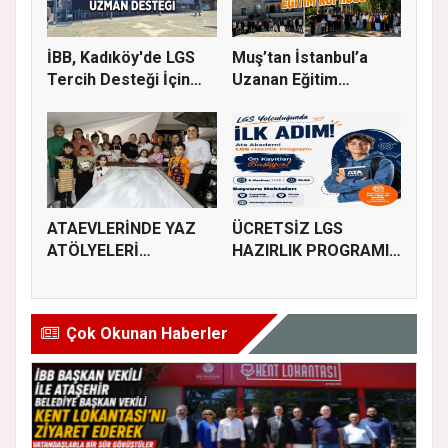
İBB, Kadıköy'de LGS
Muş’tan İstanbul’a
Tercih Desteği İçin
Uzanan Eğitim
Danı...
Köprüsü
ATAEVLERİNDE YAZ
ÜCRETSİZ LGS
ATÖLYELERİ
HAZIRLIK PROGRAMI
BAŞLIYOR
KAYITLARI BAŞL...
Çok Okunan Haberler