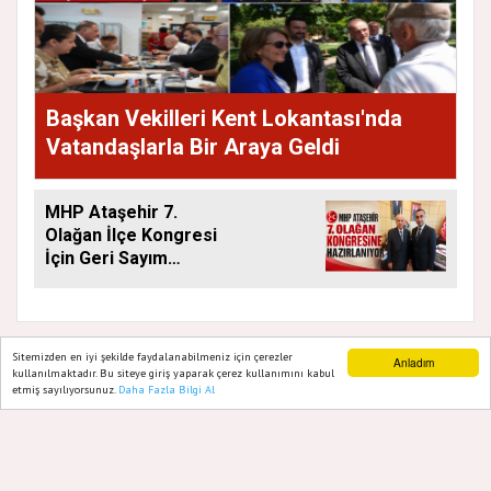
Başkan Vekilleri Kent Lokantası'nda
Vatandaşlarla Bir Araya Geldi
MHP Ataşehir 7.
Olağan İlçe Kongresi
İçin Geri Sayım
Başladı
Sitemizden en iyi şekilde faydalanabilmeniz için çerezler
Anladım
kullanılmaktadır. Bu siteye giriş yaparak çerez kullanımını kabul
etmiş sayılıyorsunuz.
Daha Fazla Bilgi Al
Ana Sayfa
Web TV
Foto Galeri
Yazarlar
GAZETE ATAŞEHIR 2020
Yazılım |
Onemsoft
Künye
Gizlilik Politikası
Hakkımızda
Sitene Ekle
İletişim