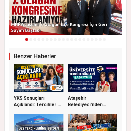
MHP Ataşehir 7. Olağan İlçe Kongresi İçin Geri
Baş
Sayım Başladı
Bir
Benzer Haberler
YKS Sonuçları
Ataşehir
Açıklandı: Tercihler 29
Belediyesi'nden
Temmuz'...
Üniversite Tercihi Y...