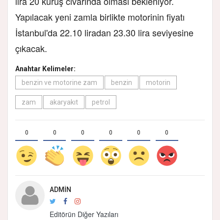
lira 20 kuruş civarında olması bekleniyor.
Yapılacak yeni zamla birlikte motorinin fiyatı
İstanbul'da 22.10 liradan 23.30 lira seviyesine
çıkacak.
Anahtar Kelimeler:
benzin ve motorine zam
benzin
motorin
zam
akaryakıt
petrol
0
0
0
0
0
0
ADMIN
Editörün Diğer Yazıları