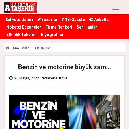
Foto Galeri
Yazarlar
E-Gazete
Anketler
Nöbetçi Eczaneler
Firma Rehberi
Seri İlanlar
Etkinlik Takvimi
Biyografiler
Ana Sayfa
EKONOMİ
Benzin ve motorine büyük zam...
26 Mayıs, 2022, Perşembe 10:51