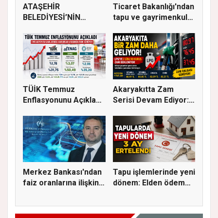
ATAŞEHİR
Ticaret Bakanlığı'ndan
BELEDİYESİ’NİN
tapu ve gayrimenkul
EĞİTİM MATERYALİ
ka...
DEST...
TÜİK Temmuz
Akaryakıtta Zam
Enflasyonunu Açıkladı:
Serisi Devam Ediyor:
Aylık Artı...
Bu Kez S...
Merkez Bankası'ndan
Tapu işlemlerinde yeni
faiz oranlarına ilişkin
dönem: Elden ödeme
a...
ve...