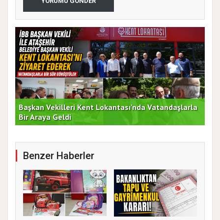
YORUMU GÖNDER
Başkan Vekilleri Kent Lokantası'nda Vatandaşlarla
Dur
Bir Araya Geldi
Bu
Benzer Haberler