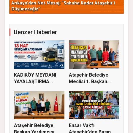
Arıkaya’dan Net Mesaj: “Sabaha Kadar Ataşehir’i
CHP
Düşüneceğiz”
ve 
Benzer Haberler
KADIKÖY MEYDANI
Ataşehir Belediye
YAYALAŞTIRMA
Meclisi 1. Başkan
PROJESİYLE 13 HA...
Vekili Tü...
Ataşehir Belediye
Ensar Vakfı
Başkan Yardımcısı
Ataşehir'den Basın