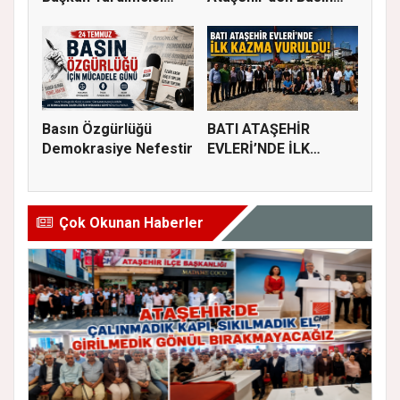
Abubekir...
Buluşması: Eği...
Basın Özgürlüğü
BATI ATAŞEHİR
Demokrasiye Nefestir
EVLERİ’NDE İLK
KAZMA VURULDU
Çok Okunan Haberler