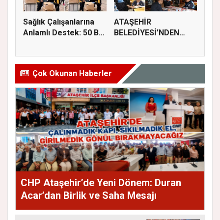
Sağlık Çalışanlarına
ATAŞEHİR
Anlamlı Destek: 50 Bin
BELEDİYESİ’NDEN
M...
GIDA GÜVENLİĞİ
İÇİN...
Çok Okunan Haberler
CHP Ataşehir’de Yeni Dönem: Duran
Acar’dan Birlik ve Saha Mesajı