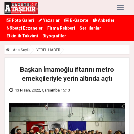
Foto Galeri
Yazarlar
E-Gazete
Anketler
Nöbetçi Eczaneler
Firma Rehberi
Seri İlanlar
Etkinlik Takvimi
Biyografiler
Ana Sayfa
YEREL HABER
Başkan İmamoğlu iftarını metro
emekçileriyle yerin altında açtı
13 Nisan, 2022, Çarşamba 15:13