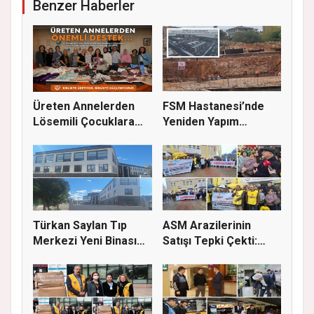
Benzer Haberler
Üreten Annelerden
FSM Hastanesi’nde
Lösemili Çocuklara
Yeniden Yapım
Destek
Çalışmaları S...
Türkan Saylan Tıp
ASM Arazilerinin
Merkezi Yeni Binası
Satışı Tepki Çekti:
İçin İz...
“Sağlık...