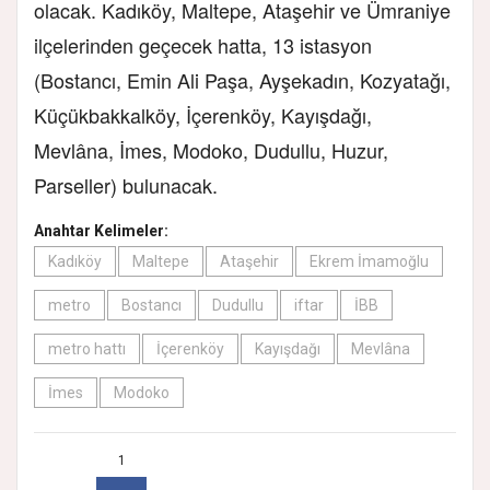
olacak. Kadıköy, Maltepe, Ataşehir ve Ümraniye
ilçelerinden geçecek hatta, 13 istasyon
(Bostancı, Emin Ali Paşa, Ayşekadın, Kozyatağı,
Küçükbakkalköy, İçerenköy, Kayışdağı,
Mevlâna, İmes, Modoko, Dudullu, Huzur,
Parseller) bulunacak.
Anahtar Kelimeler:
Kadıköy
Maltepe
Ataşehir
Ekrem İmamoğlu
metro
Bostancı
Dudullu
iftar
İBB
metro hattı
İçerenköy
Kayışdağı
Mevlâna
İmes
Modoko
1