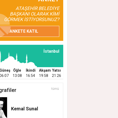
EHİR'DE TEMİZLİK, BAKIM VE İLAÇLAMA
ATAŞEHİR BELEDİYE
BAŞKANI OLARAK KİMİ
ŞMALARI ARALIKSIZ SÜRÜYOR
GÖRMEK İSTİYORSUNUZ?
ANKETE KATIL
İstanbul
Güneş
Öğle
İkindi
Akşam
Yatsı
06:07
13:08
16:54
19:58
21:26
grafiler
tümü
Kemal Sunal