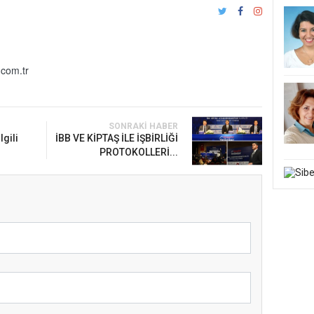
com.tr
SONRAKI HABER
lgili
İBB VE KİPTAŞ İLE İŞBİRLİĞİ
PROTOKOLLERİ...