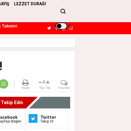
SAYİŞ
LEZZET DURAĞI
k Takvimi
!
A
Yazdır
Yazı Tipi
Yorumlar
i Takip Edin
Facebook
Twitter
ayfayı Beğen
Takip Et