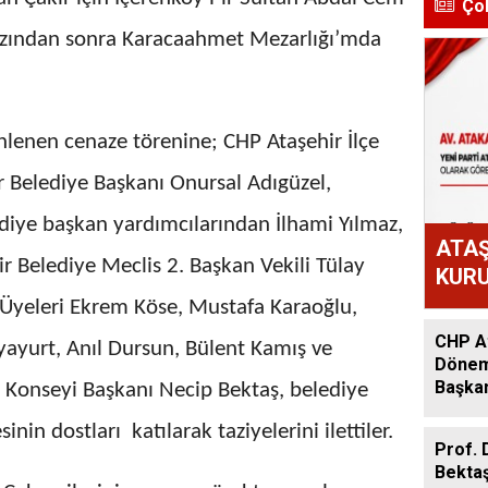
Ço
azından sonra Karacaahmet Mezarlığı’mda
lenen cenaze törenine; CHP Ataşehir İlçe
ir Belediye Başkanı Onursal Adıgüzel,
ediye başkan yardımcılarından İlhami Yılmaz,
ATAŞ
r Belediye Meclis 2. Başkan Vekili Tülay
KURU
ATAK
s Üyeleri Ekrem Köse, Mustafa Karaoğlu,
OLD
CHP At
yayurt, Anıl Dursun, Bülent Kamış ve
Dönem:
Başkan
t Konseyi Başkanı Necip Bektaş, belediye
Acar A
inin dostları katılarak taziyelerini ilettiler.
Prof. 
Bekta