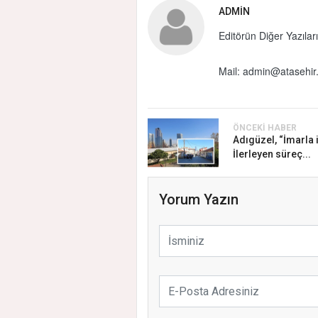
ADMIN
Editörün Diğer Yazıları
Mail:
admin@atasehir.
ÖNCEKI HABER
Adıgüzel, “İmarla i
İlerleyen süreç...
Yorum Yazın