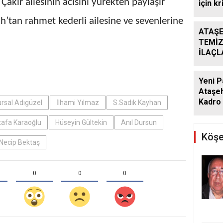
 Çakır ailesinin acısını yürekten paylaşır
için kr
’tan rahmet kederli ailesine ve sevenlerine
ATAŞE
TEMİZ
İLAÇ
ÇALIŞ
ARALI
Yeni P
Ataşeh
Kadro 
rsal Adıgüzel
İlhami Yılmaz
S.Sadık Kayhan
afa Karaoğlu
Hüseyin Gültekin
Anıl Dursun
Köşe
Necip Bektaş
0
0
0