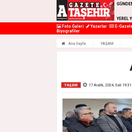
GÜNDE
YEREL 
Foto Galeri
Yazarlar
E-Gazet
Biyografiler
Ana Sayfa
YAŞAM
17 Aralık, 2024, Salı 19:31
YAŞAM