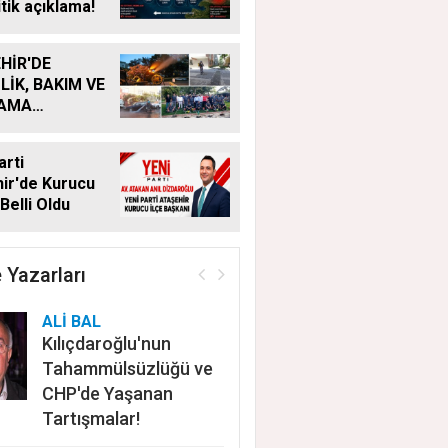
itik açıklama!
HİR'DE
LİK, BAKIM VE
LAMA
MALARI
KSIZ SÜRÜYOR
arti
ir'de Kurucu
Belli Oldu
 Yazarları
ALİ BAL
Kılıçdaroğlu'nun
Tahammülsüzlüğü ve
CHP'de Yaşanan
Tartışmalar!