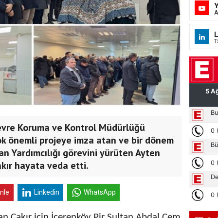
A
L
T
Çevre Koruma ve Kontrol Müdürlüğü
ok önemli projeye imza atan ve bir dönem
an Yardımcılığı görevini yürüten Ayten
kır hayata veda etti.
inle
Linkedin
WhatsApp
tan Çakır için İçerenköy Pir Sultan Abdal Cem