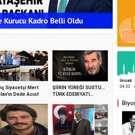
ATAŞ
de Kurucu Kadro Belli Oldu
ÇALI
İmsak
04:33
ç Siyasetçi Mert
ŞİİRİN YÜREĞİ SUSTU…
lan'ın Dede Acısı!
TÜRK EDEBİYATI
AHMET TEL...
Biyo