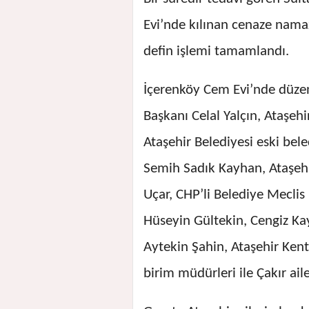
Evi’nde kılınan cenaze nam
defin işlemi tamamlandı.
İçerenköy Cem Evi’nde düzen
Başkanı Celal Yalçın, Ataşeh
Ataşehir Belediyesi eski bel
Semih Sadık Kayhan, Ataşehi
Uçar, CHP’li Belediye Mecli
Hüseyin Gültekin, Cengiz Ka
Aytekin Şahin, Ataşehir Ken
birim müdürleri ile Çakır ailes