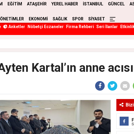
M
EĞİTİM
ATAŞEHİR
YEREL HABER
İSTANBUL
GÜNCEL
A
YÖNETİMLER
EKONOMİ
SAĞLIK
SPOR
SİYASET
e
Anketler
Nöbetçi Eczaneler
Firma Rehberi
Seri İlanlar
Etkinli
Ayten Kartal’ın anne acısı
Biz
S