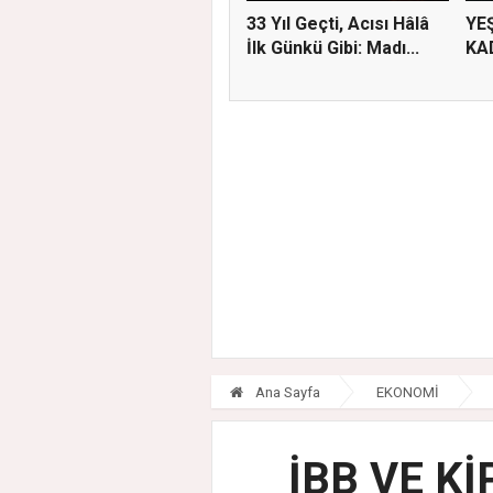
33 Yıl Geçti, Acısı Hâlâ
YE
İlk Günkü Gibi: Madı...
KA
Ana Sayfa
EKONOMİ
İBB VE Kİ