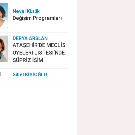
Neval Kütük
Değişim Programları
DERYA ARSLAN
ATAŞEHİR’DE MECLİS
ÜYELERİ LİSTESİ’NDE
SÜPRİZ İSİM
Sibel KİŞİOĞLU
EUROVISION'DA
NELER OLUYOR?