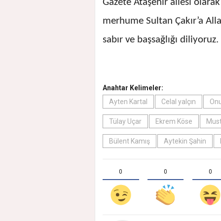
Gazete Ataşehir ailesi olarak
merhume Sultan Çakır’a Allah
sabır ve başsağlığı diliyoruz.
Anahtar Kelimeler:
Ayten Kartal
Celal yalçın
Onu
Tülay Uçar
Ekrem Köse
Must
Bülent Kamış
Aytekin Şahin
0
0
0