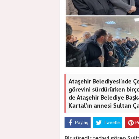
Ataşehir Belediyesi’nde 
görevini sürdürürken birç
de Ataşehir Belediye Başk
Kartal’ın annesi Sultan Ça
Paylaş
Tweetle
P
Bir süredir tedavi gören Sul