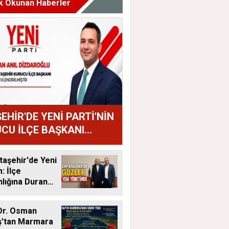
k Okunan Haberler
EHİR'DE YENİ PARTİ'NİN
CU İLÇE BAŞKANI
AN ANIL DİZDAROĞLU
U
aşehir'de Yeni
 İlçe
lığına Duran
tandı
Dr. Osman
ş'tan Marmara