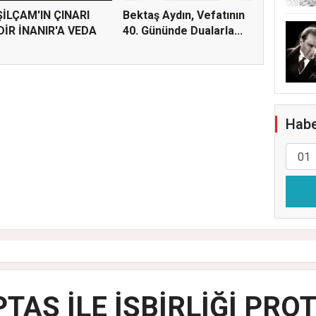
ŞİLÇAM'IN ÇINARI
Bektaş Aydın, Vefatının
DİR İNANIR'A VEDA
40. Gününde Dualarla...
Habe
PTAŞ İLE İŞBİRLİĞİ PR