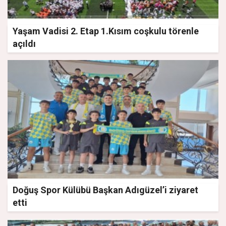
Yaşam Vadisi 2. Etap 1.Kısım coşkulu törenle
açıldı
Doğuş Spor Külübü Başkan Adıgüzel’i ziyaret
etti