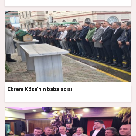
Ekrem Köse’nin baba acısı!