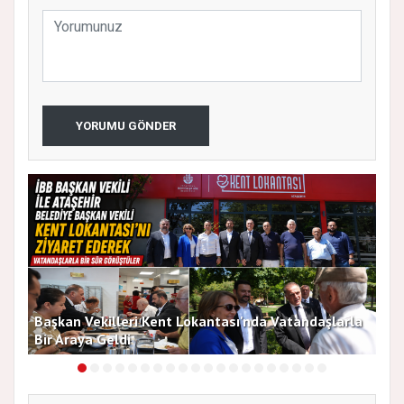
YORUMU GÖNDER
Başkan Vekilleri Kent Lokantası'nda Vatandaşlarla
Dur
Bir Araya Geldi
Bu