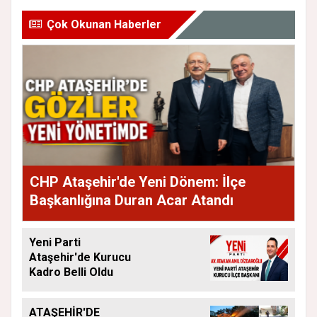
Çok Okunan Haberler
CHP Ataşehir'de Yeni Dönem: İlçe
Başkanlığına Duran Acar Atandı
Yeni Parti
Ataşehir'de Kurucu
Kadro Belli Oldu
ATAŞEHİR'DE