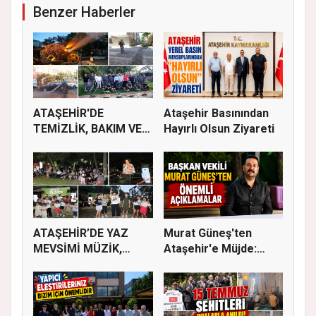
Benzer Haberler
ATAŞEHİR'DE
Ataşehir Basınından
TEMİZLİK, BAKIM VE
Hayırlı Olsun Ziyareti
İLAÇLAMA ÇALIŞ...
ATAŞEHİR’DE YAZ
Murat Güneş'ten
MEVSİMİ MÜZİK,
Ataşehir'e Müjde:
SİNEMA VE ŞENL...
İmar Planla...