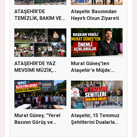
ATAŞEHİR'DE
Ataşehir Basınından
TEMİZLİK, BAKIM VE
Hayırlı Olsun Ziyareti
İLAÇLAMA ÇALIŞ...
ATAŞEHİR’DE YAZ
Murat Güneş'ten
MEVSİMİ MÜZİK,
Ataşehir'e Müjde:
SİNEMA VE ŞENL...
İmar Planla...
Murat Güneş: "Yerel
Ataşehir, 15 Temmuz
Basının Görüş ve
Şehitlerini Dualarla
Eleştiri...
Andı...