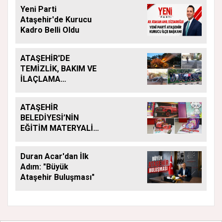
Yeni Parti
Ataşehir'de Kurucu
Kadro Belli Oldu
ATAŞEHİR'DE
TEMİZLİK, BAKIM VE
İLAÇLAMA
ÇALIŞMALARI
ARALIKSIZ SÜRÜYOR
ATAŞEHİR
BELEDİYESİ’NİN
EĞİTİM MATERYALİ
DESTEĞİ YENİ
DÖNEMDE DE
Duran Acar'dan İlk
SÜRÜYOR
Adım: "Büyük
Ataşehir Buluşması"