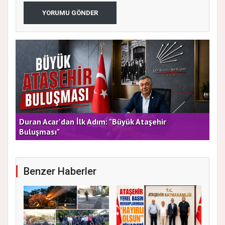
YORUMU GÖNDER
rla
Duran Acar'dan İlk Adım: "Büyük Ataşehir
AT
Buluşması"
DE
Benzer Haberler