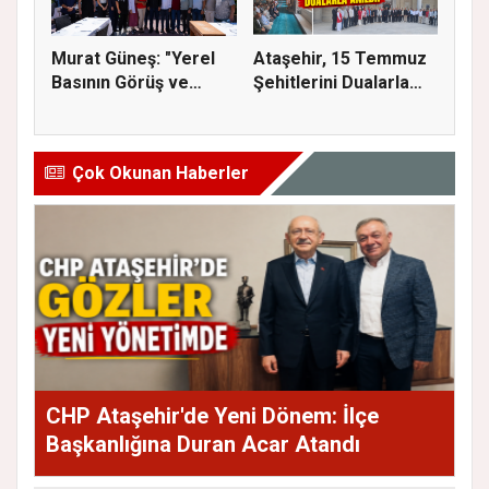
Murat Güneş: "Yerel
Ataşehir, 15 Temmuz
Basının Görüş ve
Şehitlerini Dualarla
Eleştiri...
Andı...
Çok Okunan Haberler
CHP Ataşehir'de Yeni Dönem: İlçe
Başkanlığına Duran Acar Atandı