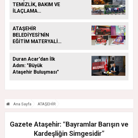
TEMİZLİK, BAKIM VE
İLAÇLAMA
ÇALIŞMALARI
ARALIKSIZ SÜRÜYOR
ATAŞEHİR
BELEDİYESİ’NİN
EĞİTİM MATERYALİ
DESTEĞİ YENİ
DÖNEMDE DE
Duran Acar'dan İlk
SÜRÜYOR
Adım: "Büyük
Ataşehir Buluşması"
Ana Sayfa
ATAŞEHİR
Gazete Ataşehir: “Bayramlar Barışın ve
Kardeşliğin Simgesidir”