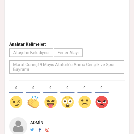
Anahtar Kelimeler:
Ataşehir Belediyesi
Fener Alayı
Murat Güneş19 Mayıs Atatürk'ü Anma Gençlik ve Spor
Bayramı
0
0
0
0
0
0
ADMIN