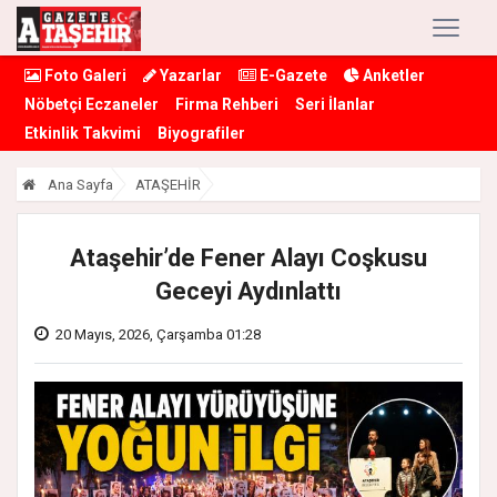
Foto Galeri
Yazarlar
E-Gazete
Anketler
Nöbetçi Eczaneler
Firma Rehberi
Seri İlanlar
Etkinlik Takvimi
Biyografiler
Ana Sayfa
ATAŞEHİR
Ataşehir’de Fener Alayı Coşkusu
Geceyi Aydınlattı
20 Mayıs, 2026, Çarşamba 01:28