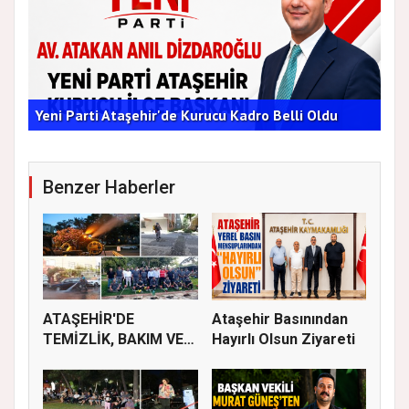
AT
Yeni Parti Ataşehir'de Kurucu Kadro Belli Oldu
ÇA
Benzer Haberler
ATAŞEHİR'DE
Ataşehir Basınından
TEMİZLİK, BAKIM VE
Hayırlı Olsun Ziyareti
İLAÇLAMA ÇALIŞ...