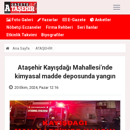
Foto Galeri
Yazarlar
E-Gazete
Anketler
Nöbetçi Eczaneler
Firma Rehberi
Seri İlanlar
Etkinlik Takvimi
Biyografiler
Ana Sayfa
ATAŞEHİR
Ataşehir Kayışdağı Mahallesi’nde
kimyasal madde deposunda yangın
20 Ekim, 2024, Pazar 12:16