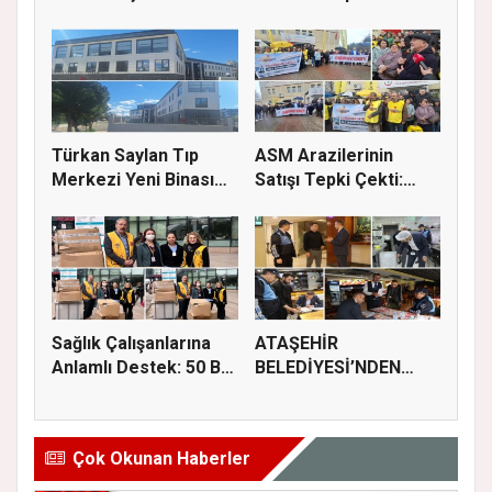
Destek
Çalışmaları S...
Türkan Saylan Tıp
ASM Arazilerinin
Merkezi Yeni Binası
Satışı Tepki Çekti:
İçin İz...
“Sağlık...
Sağlık Çalışanlarına
ATAŞEHİR
Anlamlı Destek: 50 Bin
BELEDİYESİ’NDEN
M...
GIDA GÜVENLİĞİ
İÇİN...
Çok Okunan Haberler