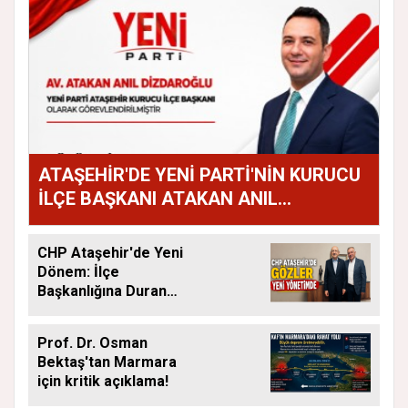
ATAŞEHİR'DE YENİ PARTİ'NİN KURUCU
İLÇE BAŞKANI ATAKAN ANIL
DİZDAROĞLU OLDU
CHP Ataşehir'de Yeni
Dönem: İlçe
Başkanlığına Duran
Acar Atandı
Prof. Dr. Osman
Bektaş'tan Marmara
için kritik açıklama!