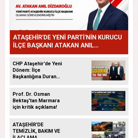
ATAŞEHİR'DE YENİ PARTİ'NİN KURUCU
İLÇE BAŞKANI ATAKAN ANIL
DİZDAROĞLU OLDU
CHP Ataşehir'de Yeni
Dönem: İlçe
Başkanlığına Duran
Acar Atandı
Prof. Dr. Osman
Bektaş'tan Marmara
için kritik açıklama!
ATAŞEHİR'DE
TEMİZLİK, BAKIM VE
İLAÇLAMA