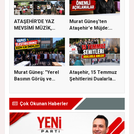
ATAŞEHİR’DE YAZ
Murat Güneş'ten
MEVSİMİ MÜZİK,
Ataşehir'e Müjde:
SİNEMA VE ŞENL...
İmar Planla...
Murat Güneş: "Yerel
Ataşehir, 15 Temmuz
Basının Görüş ve
Şehitlerini Dualarla
Eleştiri...
Andı...
Çok Okunan Haberler