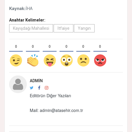
İHA
Kaynak:
Anahtar Kelimeler:
Kayışdağı Mahallesi
İtfaiye
Yangın
0
0
0
0
0
0
ADMIN
Editörün Diğer Yazıları
Mail:
admin@atasehir.com.tr