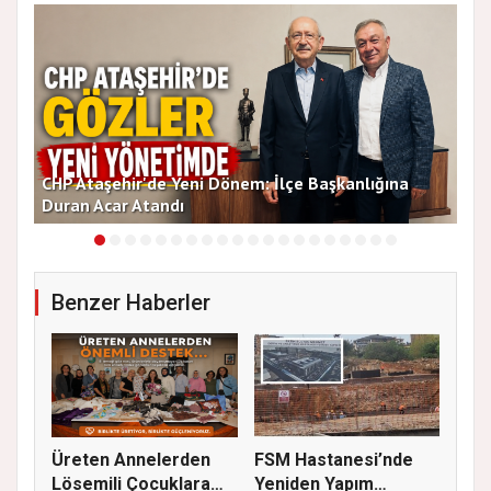
CHP Ataşehir'de Yeni Dönem: İlçe Başkanlığına
Duran Acar Atandı
Yen
Benzer Haberler
Üreten Annelerden
FSM Hastanesi’nde
Lösemili Çocuklara
Yeniden Yapım