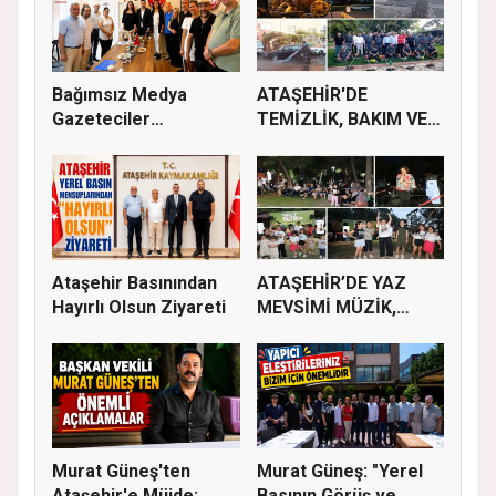
Bağımsız Medya
ATAŞEHİR'DE
Gazeteciler
TEMİZLİK, BAKIM VE
Derneği’nde Özgün...
İLAÇLAMA ÇALIŞ...
Ataşehir Basınından
ATAŞEHİR’DE YAZ
Hayırlı Olsun Ziyareti
MEVSİMİ MÜZİK,
SİNEMA VE ŞENL...
Murat Güneş'ten
Murat Güneş: "Yerel
Ataşehir'e Müjde:
Basının Görüş ve