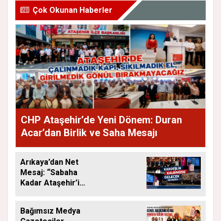
Çok Okunan Haberler
CHP Ataşehir’de Yeni Dönem: Duran
Acar’dan Birlik ve Saha Mesajı
Arıkaya’dan Net
Mesaj: “Sabaha
Kadar Ataşehir’i
Düşüneceğiz”
Bağımsız Medya