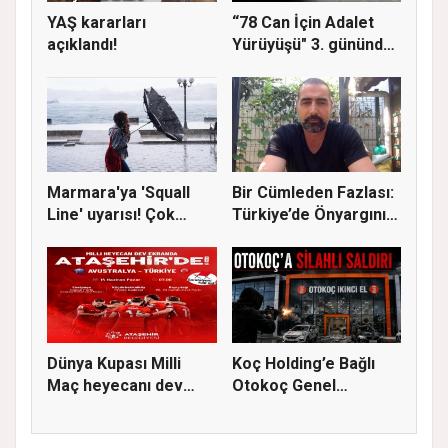
YAŞ kararları
“78 Can İçin Adalet
açıklandı!
Yürüyüşü" 3. gününde
Gere...
Marmara'ya 'Squall
Bir Cümleden Fazlası:
Line' uyarısı! Çok
Türkiye’de Önyargının
kuvvetl...
S...
Dünya Kupası Milli
Koç Holding’e Bağlı
Maç heyecanı dev
Otokoç Genel
ekranda A...
Müdürlüğü He...