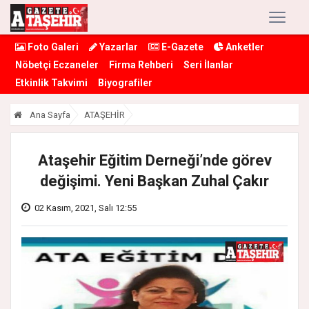
Foto Galeri
Yazarlar
E-Gazete
Anketler
Nöbetçi Eczaneler
Firma Rehberi
Seri İlanlar
Etkinlik Takvimi
Biyografiler
Ana Sayfa
ATAŞEHİR
Ataşehir Eğitim Derneği’nde görev
değişimi. Yeni Başkan Zuhal Çakır
02 Kasım, 2021, Salı 12:55