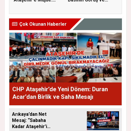
İmar Planla...
Eleştiri...
Çok Okunan Haberler
CHP Ataşehir’de Yeni Dönem: Duran
Acar’dan Birlik ve Saha Mesajı
Arıkaya’dan Net
Mesaj: “Sabaha
Kadar Ataşehir’i