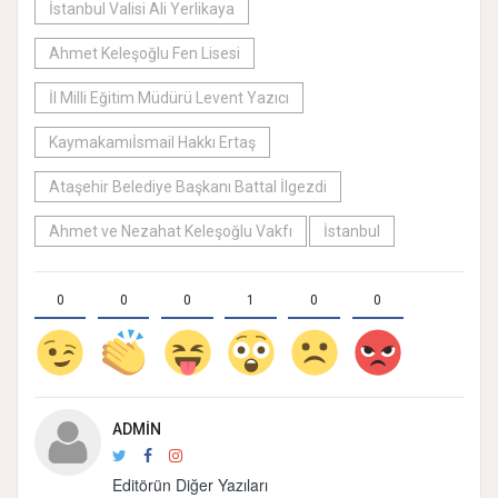
İstanbul Valisi Ali Yerlikaya
Ahmet Keleşoğlu Fen Lisesi
İl Milli Eğitim Müdürü Levent Yazıcı
Kaymakamıİsmail Hakkı Ertaş
Ataşehir Belediye Başkanı Battal İlgezdi
Ahmet ve Nezahat Keleşoğlu Vakfı
İstanbul
0
0
0
1
0
0
ADMIN
Editörün Diğer Yazıları