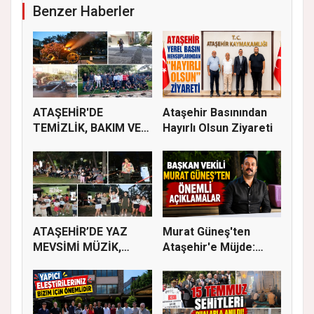
Benzer Haberler
ATAŞEHİR'DE
Ataşehir Basınından
TEMİZLİK, BAKIM VE
Hayırlı Olsun Ziyareti
İLAÇLAMA ÇALIŞ...
ATAŞEHİR’DE YAZ
Murat Güneş'ten
MEVSİMİ MÜZİK,
Ataşehir'e Müjde:
SİNEMA VE ŞENL...
İmar Planla...