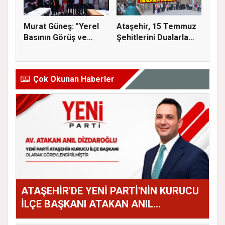
Murat Güneş: "Yerel
Ataşehir, 15 Temmuz
Basının Görüş ve
Şehitlerini Dualarla
Eleştiri...
Andı...
Çok Okunan Haberler
ATAŞEHİR'DE YENİ PARTİ'NİN KURUCU
İLÇE BAŞKANI ATAKAN ANIL
DİZDAROĞLU OLDU