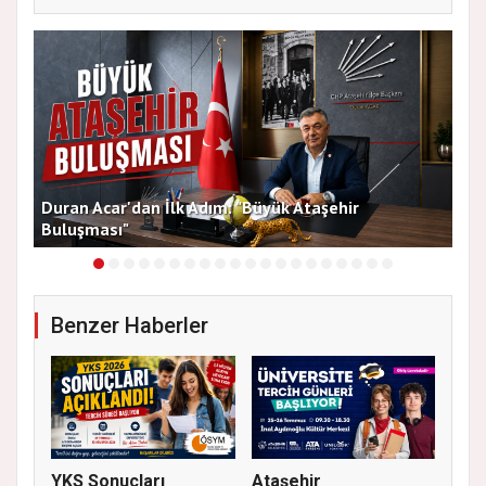
Duran Acar'dan İlk Adım: "Büyük Ataşehir
AT
Buluşması"
DE
Benzer Haberler
YKS Sonuçları
Ataşehir