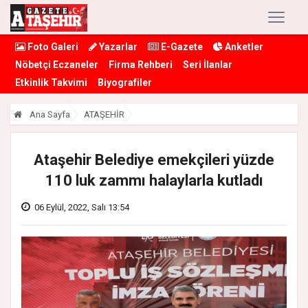
Foto Galeri
Yazarlar
E-Gazete
Anketler
Nöbetçi Eczaneler
Firma Rehberi
Seri İlanlar
Etkinlik Takvimi
Biyografiler
Ana Sayfa
ATAŞEHİR
Ataşehir Belediye emekçileri yüzde
110 luk zammı halaylarla kutladı
06 Eylül, 2022, Salı 13:54