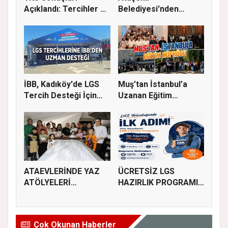
Açıklandı: Tercihler 29
Belediyesi'nden
Temmuz'...
Üniversite Tercihi Y...
İBB, Kadıköy'de LGS
Muş’tan İstanbul’a
Tercih Desteği İçin
Uzanan Eğitim
Danı...
Köprüsü
ATAEVLERİNDE YAZ
ÜCRETSİZ LGS
ATÖLYELERİ
HAZIRLIK PROGRAMI
BAŞLIYOR
KAYITLARI BAŞL...
Çok Okunan Haberler