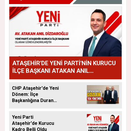
ATAŞEHİR'DE YENİ PARTİ'NİN KURUCU
İLÇE BAŞKANI ATAKAN ANIL
DİZDAROĞLU OLDU
CHP Ataşehir'de Yeni
Dönem: İlçe
Başkanlığına Duran
Acar Atandı
Yeni Parti
Ataşehir'de Kurucu
Kadro Belli Oldu