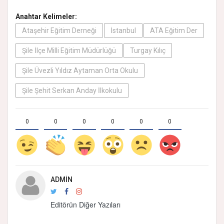
Anahtar Kelimeler:
Ataşehir Eğitim Derneği
İstanbul
ATA Eğitim Der
Şile İlçe Milli Eğitim Müdürlüğü
Turgay Kılıç
Şile Üvezli Yıldız Aytaman Orta Okulu
Şile Şehit Serkan Anday İlkokulu
0
0
0
0
0
0
ADMIN
Editörün Diğer Yazıları