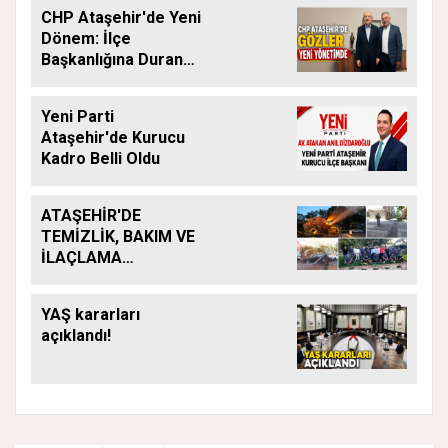
CHP Ataşehir'de Yeni
Dönem: İlçe
Başkanlığına Duran
Acar Atandı
Yeni Parti
Ataşehir'de Kurucu
Kadro Belli Oldu
ATAŞEHİR'DE
TEMİZLİK, BAKIM VE
İLAÇLAMA
ÇALIŞMALARI
ARALIKSIZ SÜRÜYOR
YAŞ kararları
açıklandı!