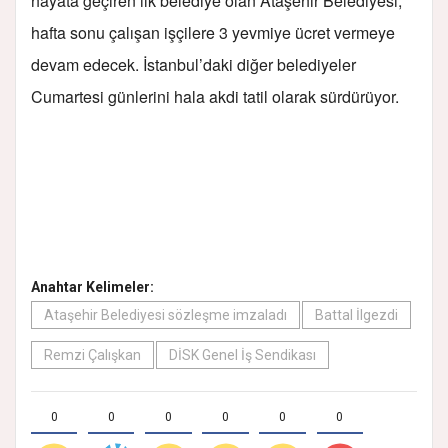
hayata geçiren ilk belediye olan Ataşehir Belediyesi,
hafta sonu çalışan işçilere 3 yevmiye ücret vermeye
devam edecek. İstanbul’daki diğer belediyeler
Cumartesi günlerini hala akdi tatil olarak sürdürüyor.
Anahtar Kelimeler:
Ataşehir Belediyesi sözleşme imzaladı
Battal İlgezdi
Remzi Çalışkan
DİSK Genel İş Sendikası
0
0
0
0
0
0