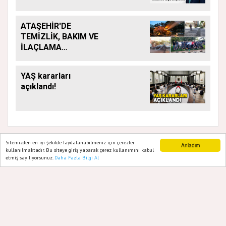
ATAŞEHİR'DE
TEMİZLİK, BAKIM VE
İLAÇLAMA
ÇALIŞMALARI
ARALIKSIZ SÜRÜYOR
YAŞ kararları
açıklandı!
Sitemizden en iyi şekilde faydalanabilmeniz için çerezler
Anladım
kullanılmaktadır. Bu siteye giriş yaparak çerez kullanımını kabul
etmiş sayılıyorsunuz.
Daha Fazla Bilgi Al
Ana Sayfa
Web TV
Foto Galeri
Yazarlar
GAZETE ATAŞEHIR 2020
Yazılım |
Onemsoft
Künye
Gizlilik Politikası
Hakkımızda
Sitene Ekle
İletişim