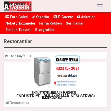
Foto Galeri
Yazarlar
E-Gazete
Anketler
Nöbetçi Eczaneler
Firma Rehberi
Seri İlanlar
Etkinlik Takvimi
Biyografiler
Restorantlar
Restorantlar
Ana Sayfa
Firma Rehberi
ENDÜSTRİYEL BULAŞIK MAKİNESİ SERVİSİ
Restorantlar