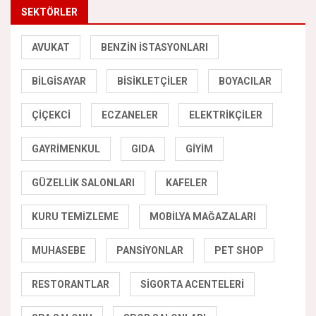
SEKTÖRLER
AVUKAT
BENZIN İSTASYONLARI
BILGISAYAR
BISIKLETÇILER
BOYACILAR
ÇIÇEKCI
ECZANELER
ELEKTRIKÇILER
GAYRIMENKUL
GIDA
GIYIM
GÜZELLIK SALONLARI
KAFELER
KURU TEMIZLEME
MOBILYA MAĞAZALARI
MUHASEBE
PANSIYONLAR
PET SHOP
RESTORANTLAR
SIGORTA ACENTELERI