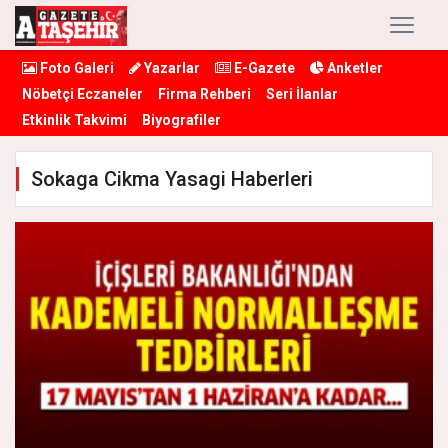
Foto Galeri
Yazarlar
E-Gazete
Anketler
Nöbetçi Eczaneler
Firma Rehberi
Seri İlanlar
Etkinlik Takvimi
Biyografiler
Sokaga Cikma Yasagi Haberleri