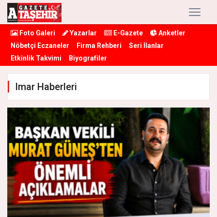
Foto Galeri
Yazarlar
E-Gazete
Anketler
Nöbetçi Eczaneler
Firma Rehberi
Seri İlanlar
Etkinlik Takvimi
Biyografiler
Imar Haberleri