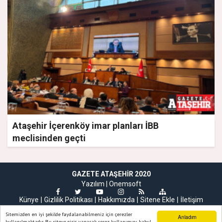
Ataşehir İçerenköy imar planları İBB
meclisinden geçti
GAZETE ATAŞEHIR 2020
Yazılım |
Onemsoft
Künye
Gizlilik Politikası
Hakkımızda
Sitene Ekle
İletişim
Sitemizden en iyi şekilde faydalanabilmeniz için çerezler
Anladım
kullanılmaktadır. Bu siteye giriş yaparak çerez kullanımını kabul