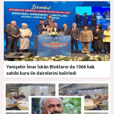
Yenişehir İmar İskân Blokların da 1066 hak
sahibi kura ile dairelerini belirledi