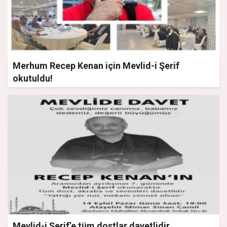
Merhum Recep Kenan için Mevlid-i Şerif
okutuldu!
Mevlid-i Şerif’e tüm dostlar davetlidir