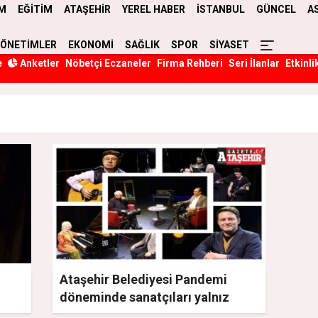
M
EĞİTİM
ATAŞEHİR
YEREL HABER
İSTANBUL
GÜNCEL
A
YÖNETİMLER
EKONOMİ
SAĞLIK
SPOR
SİYASET
e
Anketler
Nöbetçi Eczaneler
Firma Rehberi
Seri İlanlar
Etkinli
Ataşehir Belediyesi Pandemi
döneminde sanatçıları yalnız
bırakmadı