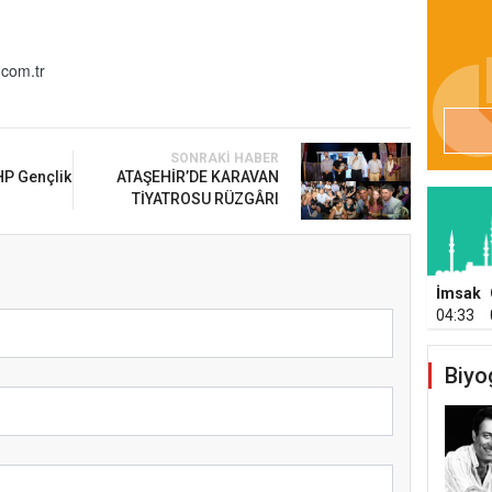
com.tr
SONRAKI HABER
HP Gençlik
ATAŞEHİR’DE KARAVAN
TİYATROSU RÜZGÂRI
İmsak
04:33
Biyo