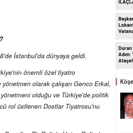
İLAÇ
ÇALIŞ
ARALI
Başkan
Lokant
Vatand
?
Araya 
Duran 
'de İstanbul’da dünyaya geldi.
Adım: 
Ataşeh
kiye'nin önemli özel tiyatro
Köşe
e yönetmen olarak çalışan Genco Erkal,
yönetmeni olduğu ve Türkiye'de politik
cü rol üstlenen Dostlar Tiyatrosu'nu