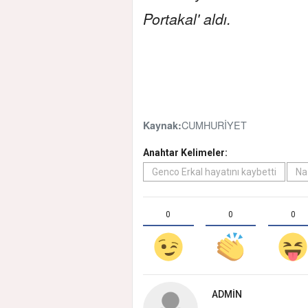
Portakal' aldı.
CUMHURİYET
Kaynak:
Anahtar Kelimeler:
Genco Erkal hayatını kaybetti
Na
0
0
0
ADMIN