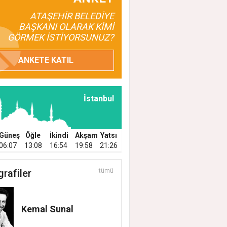
ATAŞEHİR BELEDİYE
BAŞKANI OLARAK KİMİ
GÖRMEK İSTİYORSUNUZ?
ANKETE KATIL
İstanbul
Güneş
Öğle
İkindi
Akşam
Yatsı
06:07
13:08
16:54
19:58
21:26
grafiler
tümü
Kemal Sunal