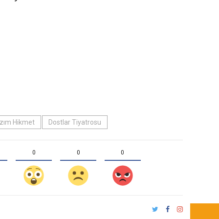
zım Hikmet
Dostlar Tiyatrosu
0
0
0