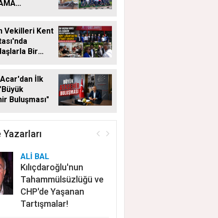
LAMA
MALARI
KSIZ SÜRÜYOR
 Vekilleri Kent
ası'nda
aşlarla Bir
Geldi
Acar'dan İlk
"Büyük
ir Buluşması"
 Yazarları
ALİ BAL
Kılıçdaroğlu'nun
Tahammülsüzlüğü ve
CHP'de Yaşanan
Tartışmalar!