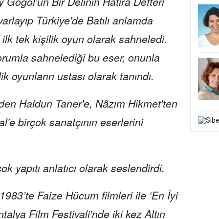
 Gogol'un Bir Delinin Hatıra Defteri
yarlayıp Türkiye'de Batılı anlamda
lk tek kişilik oyun olarak sahneledi.
yorumla sahnelediği bu eser, onunla
lik oyunların ustası olarak tanındı.
'den Haldun Taner'e, Nâzım Hikmet'ten
'e birçok sanatçının eserlerini
k yapıtı anlatıcı olarak seslendirdi.
83’te Faize Hücum filmleri ile ‘En İyi
alya Film Festivali'nde iki kez Altın