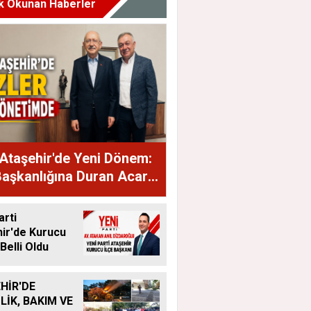
k Okunan Haberler
Ataşehir'de Yeni Dönem:
Başkanlığına Duran Acar
dı
arti
ir'de Kurucu
Belli Oldu
HİR'DE
LİK, BAKIM VE