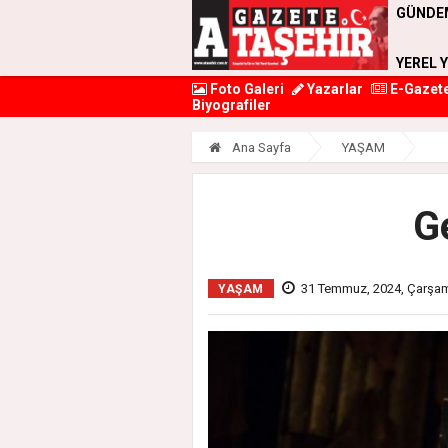
GÜNDE
YEREL 
Foto Galeri
Yazarlar
E-Gazet
Biyografiler
Ana Sayfa
YAŞAM
G
31 Temmuz, 2024, Çarşa
YAŞAM