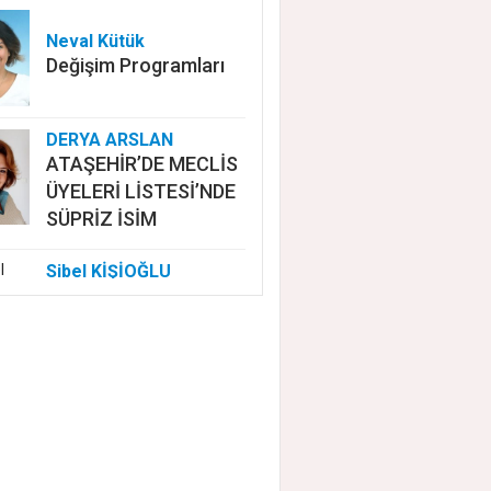
Neval Kütük
Değişim Programları
DERYA ARSLAN
ATAŞEHİR’DE MECLİS
ÜYELERİ LİSTESİ’NDE
SÜPRİZ İSİM
Sibel KİŞİOĞLU
EUROVISION'DA
NELER OLUYOR?