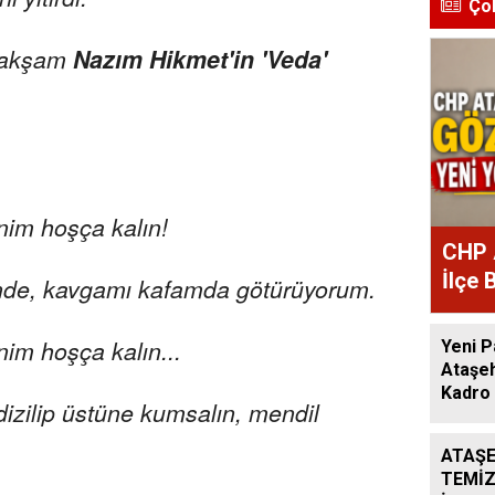
Ço
n akşam
Nazım Hikmet'in 'Veda'
nim hoşça kalın!
CHP 
İlçe 
inde, kavgamı kafamda götürüyorum.
Atan
nim hoşça kalın...
Yeni P
Ataşeh
Kadro 
dizilip üstüne kumsalın, mendil
ATAŞE
TEMİZ