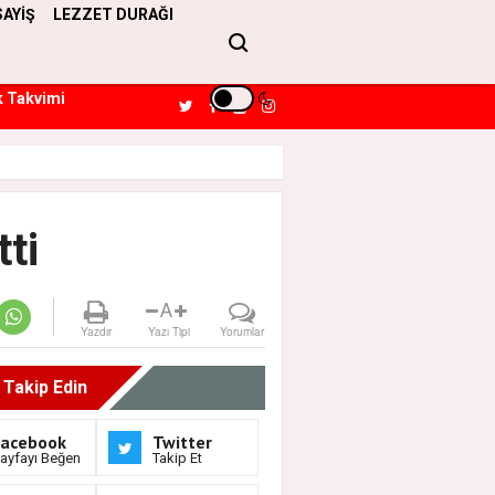
SAYİŞ
LEZZET DURAĞI
k Takvimi
ti
A
Yazdır
Yazı Tipi
Yorumlar
i Takip Edin
Facebook
Twitter
ayfayı Beğen
Takip Et