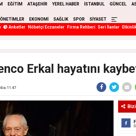
M
EĞİTİM
ATAŞEHİR
YEREL HABER
İSTANBUL
GÜNCEL
A
YÖNETİMLER
EKONOMİ
SAĞLIK
SPOR
SİYASET
e
Anketler
Nöbetçi Eczaneler
Firma Rehberi
Seri İlanlar
Etkinli
enco Erkal hayatını kaybet
mba 11:47
Biz
S