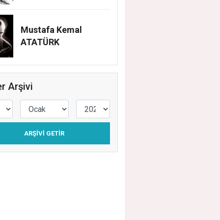
Mustafa Kemal
ATATÜRK
r Arşivi
ARŞIVI GETIR
EHİR BELEDİYESİ’NİN EĞİTİM MATERYAL