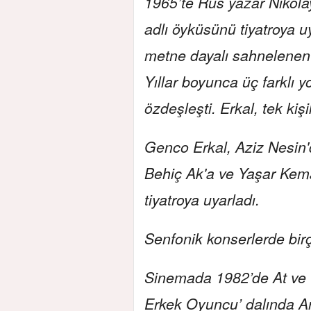
1965’te Rus yazar Nikolay
adlı öyküsünü tiyatroya u
metne dayalı sahnelenen i
Yıllar boyunca üç farklı 
özdeşleşti. Erkal, tek kişi
Genco Erkal, Aziz Nesin
Behiç Ak'a ve Yaşar Kemal
tiyatroya uyarladı.
Senfonik konserlerde birço
Sinemada 1982’de At ve 19
Erkek Oyuncu’ dalında Ant