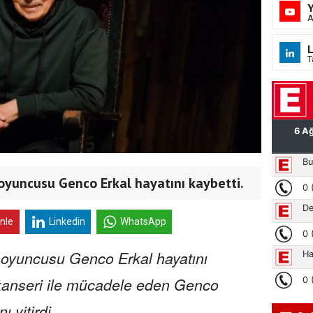
A
L
T
oyuncusu Genco Erkal hayatını kaybetti.
inle
Linkedin
WhatsApp
 oyuncusu Genco Erkal hayatını
n kanseri ile mücadele eden Genco
 yitirdi.