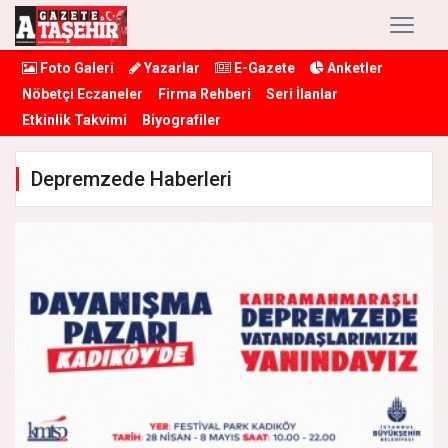
Foto Galeri
Yazarlar
E-Gazete
Anketler
Nöbetçi Eczaneler
Firma Rehberi
Seri İlanlar
Etkinlik Takvimi
Biyografiler
Depremzede Haberleri