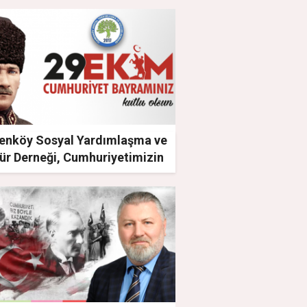
renköy Sosyal Yardımlaşma ve
tür Derneği, Cumhuriyetimizin
yılını kutluyoruz