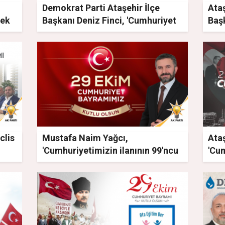
Demokrat Parti Ataşehir İlçe
Ataş
rek
Başkanı Deniz Finci, 'Cumhuriyet
Başk
umudun adıdır!'
Cumh
Edil
Olm
clis
Mustafa Naim Yağcı,
Ataş
'Cumhuriyetimizin ilanının 99'ncu
'Cu
yıldönümünü yaşıyor olmanın
zafe
heyecanını yaşıyoruz'