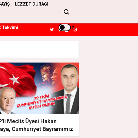
SAYİŞ
LEZZET DURAĞI
k Takvimi
'li Meclis Üyesi Hakan
kaya, Cumhuriyet Bayramımız
lu Olsun