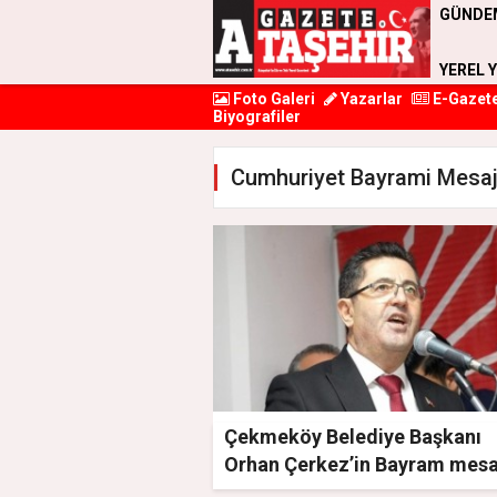
GÜNDE
YEREL 
Foto Galeri
Yazarlar
E-Gazet
Biyografiler
Cumhuriyet Bayrami Mesaji
Çekmeköy Belediye Başkanı
Orhan Çerkez’in Bayram mesa