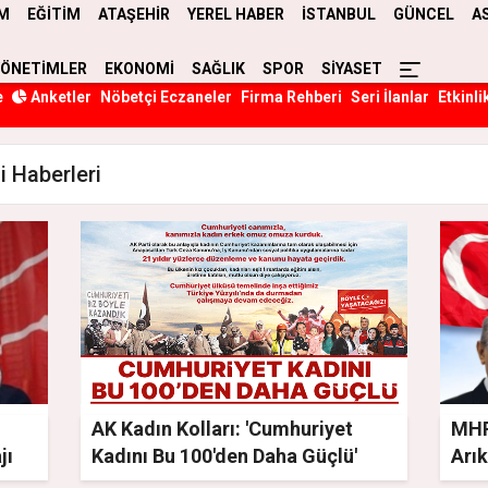
M
EĞİTİM
ATAŞEHİR
YEREL HABER
İSTANBUL
GÜNCEL
A
YÖNETİMLER
EKONOMİ
SAĞLIK
SPOR
SİYASET
e
Anketler
Nöbetçi Eczaneler
Firma Rehberi
Seri İlanlar
Etkinli
 Haberleri
AK Kadın Kolları: 'Cumhuriyet
MHP
jı
Kadını Bu 100'den Daha Güçlü'
Arı
Kut