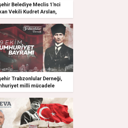
ehir Belediye Meclis 1'nci
an Vekili Kudret Arslan,
uriyet 99 Yıl Önce İlan
işiyle Dünyaya Örnek
uştur!
ehir Trabzonlular Derneği,
mhuriyet milli mücadele
ridir'