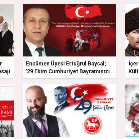
r
Encümen Üyesi Ertuğrul Baysal;
İçe
sajı
'29 Ekim Cumhuriyet Bayramınızı
Kül
Kutluyorum'
99. 