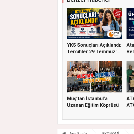
YKS Sonuçları Açıklandı:
Ata
Tercihler 29 Temmuz'...
Bel
Üni
Muş’tan İstanbul’a
AT
Uzanan Eğitim Köprüsü
AT
Ana Sayfa
EKONOMİ