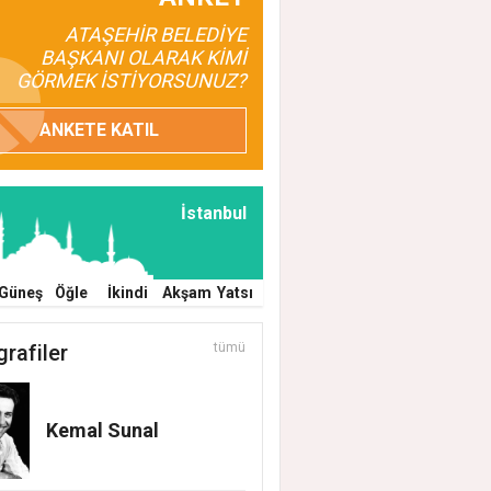
ATAŞEHİR BELEDİYE
BAŞKANI OLARAK KİMİ
GÖRMEK İSTİYORSUNUZ?
ANKETE KATIL
İstanbul
Güneş
Öğle
İkindi
Akşam
Yatsı
grafiler
tümü
EHİR BELEDİYESİ’NİN EĞİTİM MATERYAL
EĞİ YENİ DÖNEMDE DE SÜRÜYOR
Kemal Sunal