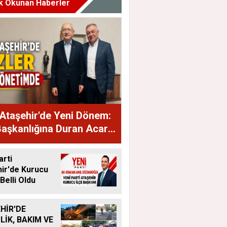
k Okunan Haberler
Ataşehir'de Yeni Dönem:
Başkanlığına Duran Acar
dı
arti
ir'de Kurucu
Belli Oldu
HİR'DE
LİK, BAKIM VE