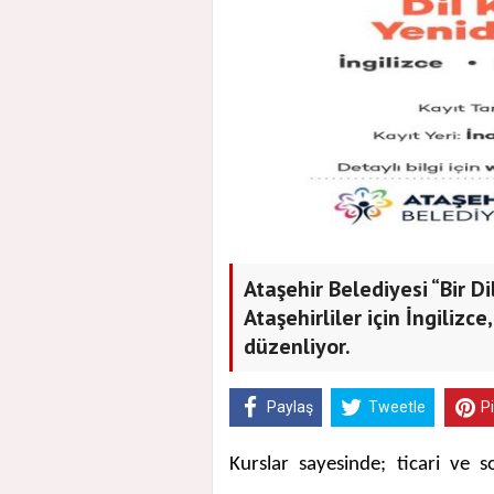
Ataşehir Belediyesi “Bir Di
Ataşehirliler için İngilizc
düzenliyor.
Paylaş
Tweetle
P
Kurslar sayesinde; ticari ve s