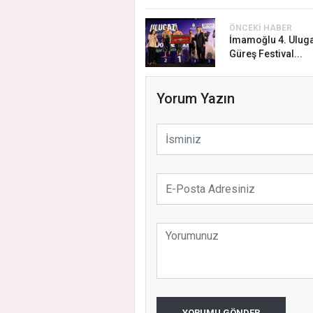
ÖNCEKI HABER
İmamoğlu 4. Uluga
Güreş Festival...
Yorum Yazın
YORUMU GÖNDER