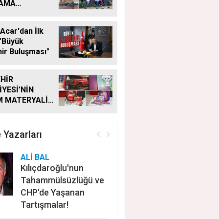
LAMA
MALARI
KSIZ SÜRÜYOR
Acar'dan İlk
"Büyük
ir Buluşması"
HİR
İYESİ’NİN
M MATERYALİ
Ğİ YENİ
MDE DE
YOR
 Yazarları
ALİ BAL
Kılıçdaroğlu'nun
Tahammülsüzlüğü ve
CHP'de Yaşanan
Tartışmalar!