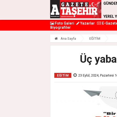
GÜNDE
YEREL 
Foto Galeri
Yazarlar
E-Gazet
Biyografiler
Ana Sayfa
EĞİTİM
Üç yaban
23 Eylül, 2024, Pazartesi 
EĞİTİM