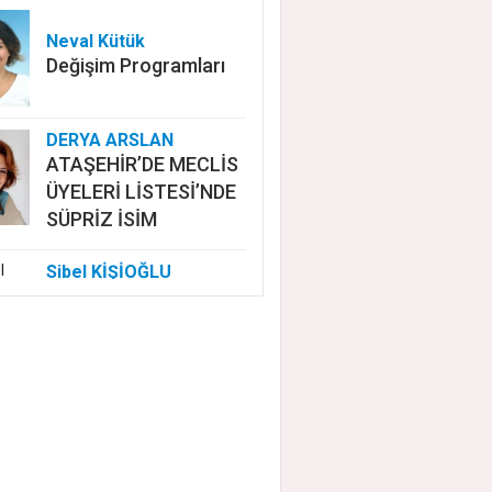
Neval Kütük
Değişim Programları
DERYA ARSLAN
ATAŞEHİR’DE MECLİS
ÜYELERİ LİSTESİ’NDE
SÜPRİZ İSİM
Sibel KİŞİOĞLU
EUROVISION'DA
NELER OLUYOR?