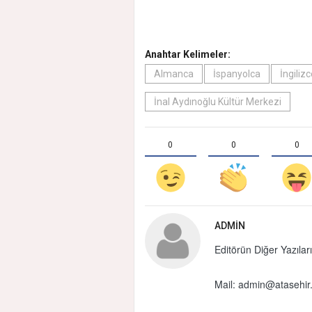
Anahtar Kelimeler:
Almanca
İspanyolca
İngiliz
İnal Aydınoğlu Kültür Merkezi
0
0
0
ADMIN
Editörün Diğer Yazıları
Mail:
admin@atasehir.