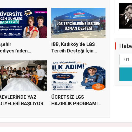
şehir
İBB, Kadıköy'de LGS
Habe
ediyesi'nden
Tercih Desteği İçin
versite Tercihi Y...
Danı...
AEVLERİNDE YAZ
ÜCRETSİZ LGS
ÖLYELERİ BAŞLIYOR
HAZIRLIK PROGRAMI
KAYITLARI BAŞL...