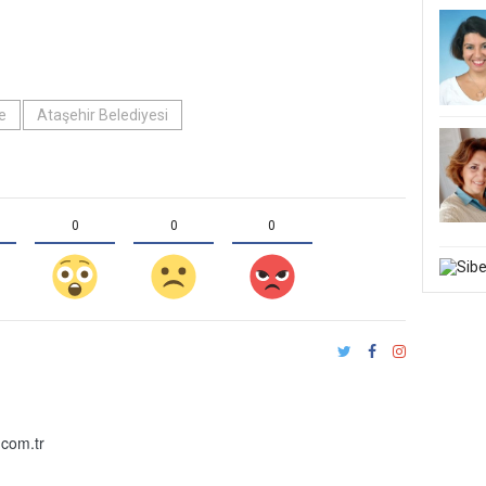
ce
Ataşehir Belediyesi
0
0
0
com.tr