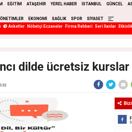
M
EĞİTİM
ATAŞEHİR
YEREL HABER
İSTANBUL
GÜNCEL
A
YÖNETİMLER
EKONOMİ
SAĞLIK
SPOR
SİYASET
e
Anketler
Nöbetçi Eczaneler
Firma Rehberi
Seri İlanlar
Etkinli
cı dilde ücretsiz kurslar
16:32
Biz
S