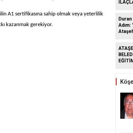
İLAÇ
ÇALIŞ
 dilin A1 sertifikasına sahip olmak veya yeterlilik
ARALI
Duran 
akkı kazanmak gerekiyor.
Adım: 
Ataşeh
ATAŞE
BELED
EĞİTİ
DESTE
DÖNE
SÜRÜ
Köşe