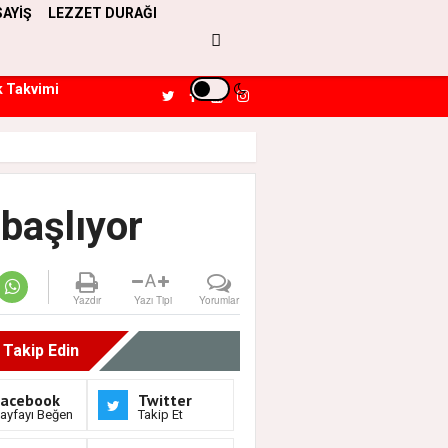
SAYİŞ
LEZZET DURAĞI
k Takvimi
 başlıyor
A
Yazdır
Yazı Tipi
Yorumlar
i Takip Edin
Facebook
Twitter
ayfayı Beğen
Takip Et