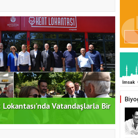
İmsak
Biyo
ATAŞ
dım: "Büyük Ataşehir Buluşması"
DEST