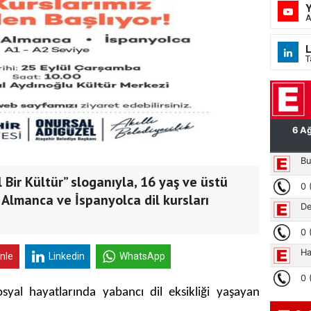
A
L
T
l Bir Kültür” sloganıyla, 16 yaş ve üstü
e, Almanca ve İspanyolca dil kursları
inle
Linkedin
WhatsApp
osyal hayatlarında yabancı dil eksikliği yaşayan