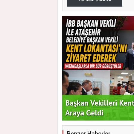
 Vatandaşlarla Bir
Duran Acar'dan İlk A
Benzer Haberler