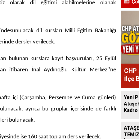
Ço
etsiz olarak dil eğitimi alabilmelerine olanak
’nde
sunulacak dil kursları Milli Eğitim Bakanlığı
erinde dersler verilecek.
njan bulunan kurslara kayıt başvuruları, 25 Eylül
n itibaren İnal Aydınoğlu Kültür Merkezi’ne
CHP 
İlçe 
Atan
Yeni P
hafta içi (Çarşamba, Perşembe ve Cuma günleri)
Ataşeh
lunacak, ayrıca bu gruplar içerisinde de farklı
Kadro 
kleri bulunacak.
ATAŞE
TEMİZ
iyesinde ise 160 saat toplam ders verilecek.