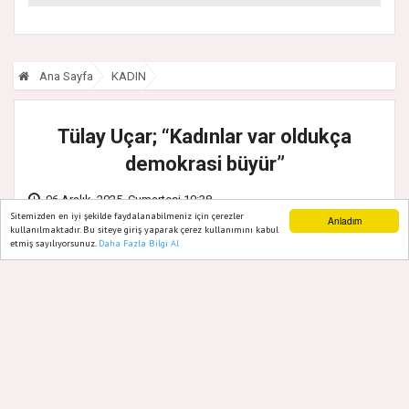
kararı: Bu kritik adımı
atlayan satış
yapamayacak
Ana Sayfa
KADIN
Tülay Uçar; “Kadınlar var oldukça
demokrasi büyür”
06 Aralık, 2025, Cumartesi 10:38
Sitemizden en iyi şekilde faydalanabilmeniz için çerezler
Anladım
kullanılmaktadır. Bu siteye giriş yaparak çerez kullanımını kabul
etmiş sayılıyorsunuz.
Daha Fazla Bilgi Al
Ana Sayfa
Web TV
Foto Galeri
Yazarlar