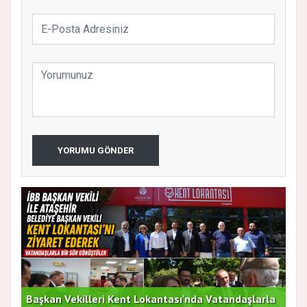
YORUMU GÖNDER
Başkan Vekilleri Kent Lokantası'nda Vatandaşlarla
Dur