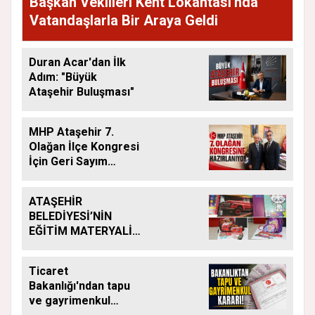
Başkan Vekilleri Kent Lokantası'nda
Vatandaşlarla Bir Araya Geldi
Duran Acar'dan İlk
Adım: "Büyük
Ataşehir Buluşması"
MHP Ataşehir 7.
Olağan İlçe Kongresi
İçin Geri Sayım
Başladı
ATAŞEHİR
BELEDİYESİ’NİN
EĞİTİM MATERYALİ
DESTEĞİ YENİ
DÖNEMDE DE
Ticaret
SÜRÜYOR
Bakanlığı'ndan tapu
ve gayrimenkul