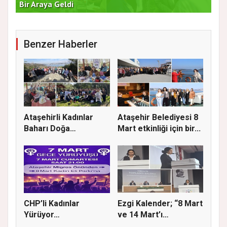
Bir Araya Geldi
Bu
Benzer Haberler
Ataşehirli Kadınlar
Ataşehir Belediyesi 8
Baharı Doğa
Mart etkinliği için bir...
Yürüyüşüyle K...
CHP’li Kadınlar
Ezgi Kalender; “8 Mart
Yürüyor…
ve 14 Mart’ı
buluştura...