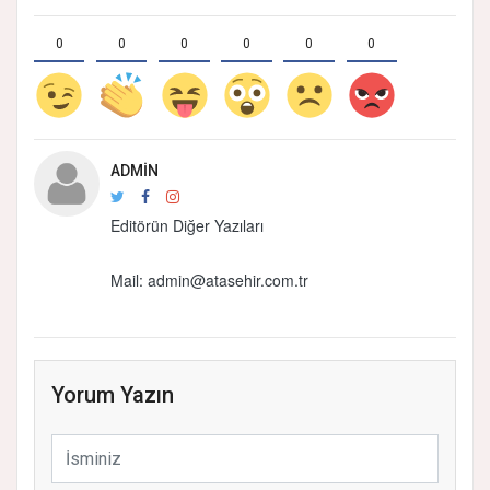
0
0
0
0
0
0
ADMIN
Editörün Diğer Yazıları
Mail:
admin@atasehir.com.tr
Yorum Yazın