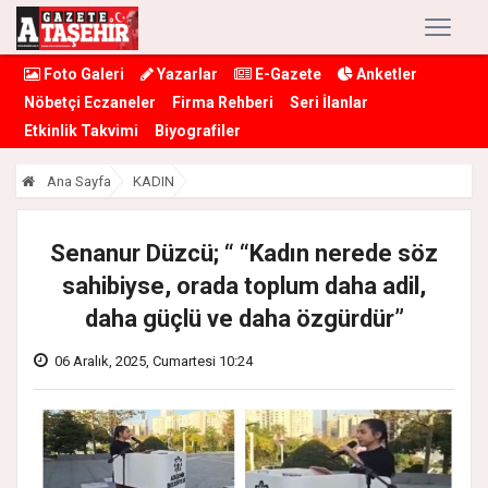
Foto Galeri
Yazarlar
E-Gazete
Anketler
Nöbetçi Eczaneler
Firma Rehberi
Seri İlanlar
Etkinlik Takvimi
Biyografiler
Ana Sayfa
KADIN
Senanur Düzcü; “ “Kadın nerede söz
sahibiyse, orada toplum daha adil,
daha güçlü ve daha özgürdür”
06 Aralık, 2025, Cumartesi 10:24