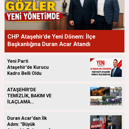
CHP Ataşehir'de Yeni Dönem: İlçe
Başkanlığına Duran Acar Atandı
Yeni Parti
Ataşehir'de Kurucu
Kadro Belli Oldu
ATAŞEHİR'DE
TEMİZLİK, BAKIM VE
İLAÇLAMA
ÇALIŞMALARI
ARALIKSIZ SÜRÜYOR
Duran Acar'dan İlk
Adım: "Büyük