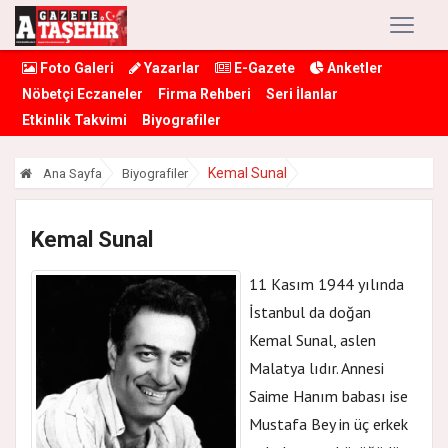
Foto Galeri
Yazarlar
E-Gazete
Anketler
Nöbetçi Eczaneler
Firma Rehberi
Seri İlanlar
Etkinlik Takvimi
Biyografiler
Kemal Sunal
Ana Sayfa
Biyografiler
Kemal Sunal
11 Kasım 1944 yılında
İstanbul da doğan
Kemal Sunal, aslen
Malatya lıdır. Annesi
Saime Hanım babası ise
Mustafa Bey in üç erkek