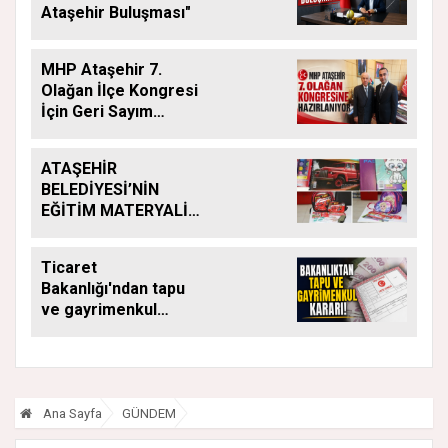
Ataşehir Buluşması"
MHP Ataşehir 7.
Olağan İlçe Kongresi
İçin Geri Sayım
Başladı
ATAŞEHİR
BELEDİYESİ’NİN
EĞİTİM MATERYALİ
DESTEĞİ YENİ
DÖNEMDE DE
Ticaret
SÜRÜYOR
Bakanlığı'ndan tapu
ve gayrimenkul
kararı: Bu kritik adımı
atlayan satış
yapamayacak
Ana Sayfa
GÜNDEM