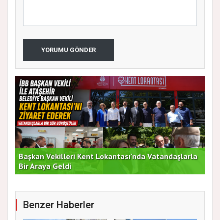
YORUMU GÖNDER
Başkan Vekilleri Kent Lokantası'nda Vatandaşlarla
Dur
Bir Araya Geldi
Bu
Benzer Haberler