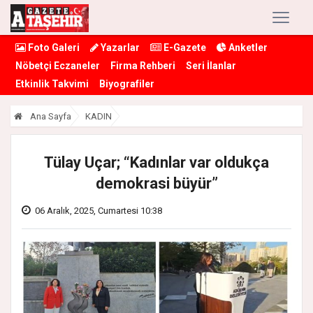
Foto Galeri
Yazarlar
E-Gazete
Anketler
Nöbetçi Eczaneler
Firma Rehberi
Seri İlanlar
Etkinlik Takvimi
Biyografiler
Ana Sayfa
KADIN
Tülay Uçar; “Kadınlar var oldukça
demokrasi büyür”
06 Aralık, 2025, Cumartesi 10:38