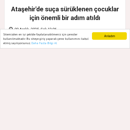
Ataşehir'de suça sürüklenen çocuklar
için önemli bir adım atıldı
09 Aralık, 2025, Salı 13:06
Sitemizden en iyi şekilde faydalanabilmeniz için çerezler
Anladım
kullanılmaktadır. Bu siteye giriş yaparak çerez kullanımını kabul
etmiş sayılıyorsunuz.
Daha Fazla Bilgi Al
Ana Sayfa
Web TV
Foto Galeri
Yazarlar
Ataşehir Belediyesi ile Türkiye Çocuklara
Yeniden Özgürlük Vakfı arasında, suça