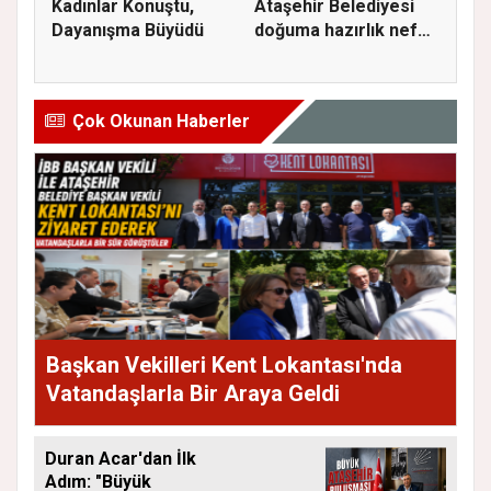
Kadınlar Konuştu,
Ataşehir Belediyesi
Dayanışma Büyüdü
doğuma hazırlık nefes
ve...
Çok Okunan Haberler
Başkan Vekilleri Kent Lokantası'nda
Vatandaşlarla Bir Araya Geldi
Duran Acar'dan İlk
Adım: "Büyük