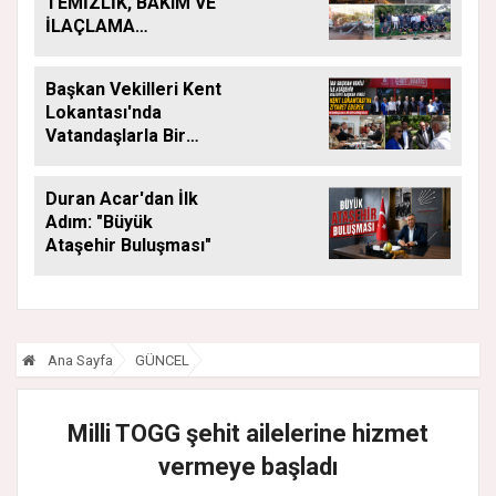
TEMİZLİK, BAKIM VE
İLAÇLAMA
ÇALIŞMALARI
ARALIKSIZ SÜRÜYOR
Başkan Vekilleri Kent
Lokantası'nda
Vatandaşlarla Bir
Araya Geldi
Duran Acar'dan İlk
Adım: "Büyük
Ataşehir Buluşması"
Ana Sayfa
GÜNCEL
Milli TOGG şehit ailelerine hizmet
vermeye başladı