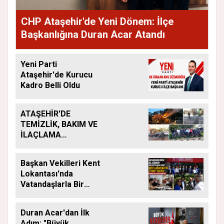
CHP Ataşehir'de Yeni Dönem: İlçe
Başkanlığına Duran Acar Atandı
Yeni Parti
Ataşehir'de Kurucu
Kadro Belli Oldu
ATAŞEHİR'DE
TEMİZLİK, BAKIM VE
İLAÇLAMA
ÇALIŞMALARI
ARALIKSIZ SÜRÜYOR
Başkan Vekilleri Kent
Lokantası'nda
Vatandaşlarla Bir
Araya Geldi
Duran Acar'dan İlk
Adım: "Büyük