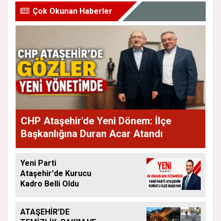
Çok Okunan Haberler
CHP Ataşehir'de Yeni Dönem: İlçe
Başkanlığına Duran Acar Atandı
Yeni Parti
Ataşehir'de Kurucu
Kadro Belli Oldu
ATAŞEHİR'DE