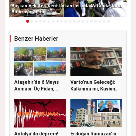
Başkan Vekilleri Kent Lokantası'nda Vatandaşlarla
Dur
Bir Araya Geldi
Bu
Benzer Haberler
Ataşehir’de 6 Mayıs
Varto’nun Geleceği:
Anması: Üç Fidan,
Kalkınma mı, Kaybın
Deniz G...
Başla...
Antalya'da deprem!
Erdoğan Ramazan’ın