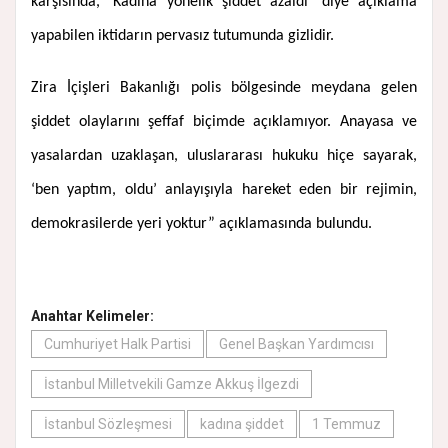
karşısında, ‘Kadına yönelik şiddet azaldı’ diye açıklama
yapabilen iktidarın pervasız tutumunda gizlidir.
Zira İçişleri Bakanlığı polis bölgesinde meydana gelen
şiddet olaylarını şeffaf biçimde açıklamıyor. Anayasa ve
yasalardan uzaklaşan, uluslararası hukuku hiçe sayarak,
‘ben yaptım, oldu’ anlayışıyla hareket eden bir rejimin,
demokrasilerde yeri yoktur” açıklamasında bulundu.
Anahtar Kelimeler:
Cumhuriyet Halk Partisi
Genel Başkan Yardımcısı
İstanbul Milletvekili Gamze Akkuş İlgezdi
İstanbul Sözleşmesi
kadına şiddet
1 Temmuz