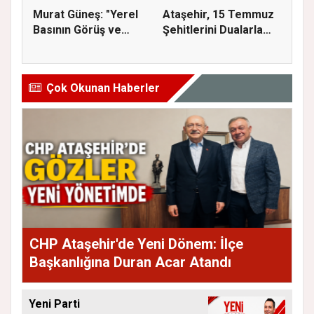
Murat Güneş: "Yerel
Ataşehir, 15 Temmuz
Basının Görüş ve
Şehitlerini Dualarla
Eleştiri...
Andı...
Çok Okunan Haberler
CHP Ataşehir'de Yeni Dönem: İlçe
Başkanlığına Duran Acar Atandı
Yeni Parti