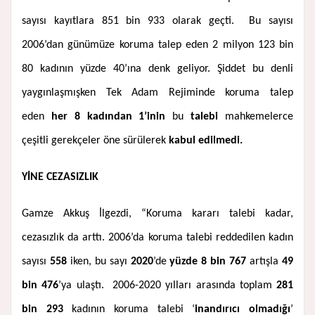
sayısı kayıtlara 851 bin 933 olarak geçti. Bu sayısı
2006’dan günümüze koruma talep eden 2 milyon 123 bin
80 kadının yüzde 40’ına denk geliyor. Şiddet bu denli
yaygınlaşmışken Tek Adam Rejiminde koruma talep
eden
her 8 kadından 1’inin
bu
talebi
mahkemelerce
çeşitli gerekçeler öne sürülerek
kabul edilmedi.
YİNE CEZASIZLIK
Gamze Akkuş İlgezdi, “Koruma kararı talebi kadar,
cezasızlık da arttı. 2006’da koruma talebi reddedilen kadın
sayısı
558
iken, bu sayı
2020
’de
yüzde 8 bin 767
artışla
49
bin 476
’ya ulaştı. 2006-2020 yılları arasında toplam
281
bin 293
kadının koruma talebi ‘
inandırıcı olmadığı
’