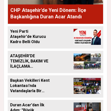
CHP Ataşehir'de Yeni Dönem: İlçe
Başkanlığına Duran Acar Atandı
Yeni Parti
Ataşehir'de Kurucu
Kadro Belli Oldu
ATAŞEHİR'DE
TEMİZLİK, BAKIM VE
İLAÇLAMA
ÇALIŞMALARI
ARALIKSIZ SÜRÜYOR
Başkan Vekilleri Kent
Lokantası'nda
Vatandaşlarla Bir
Araya Geldi
Duran Acar'dan İlk
Adım: "Büyük