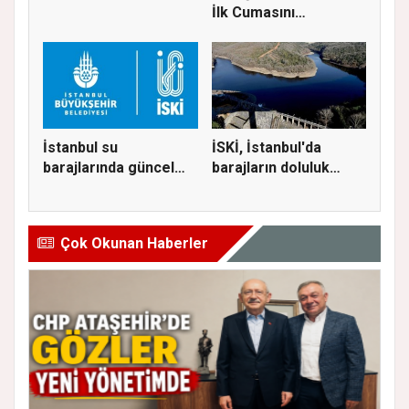
İlk Cumasını
Ataşehir’de K...
İstanbul su
İSKİ, İstanbul'da
barajlarında güncel
barajların doluluk
doluluk oranı...
oranını...
Çok Okunan Haberler