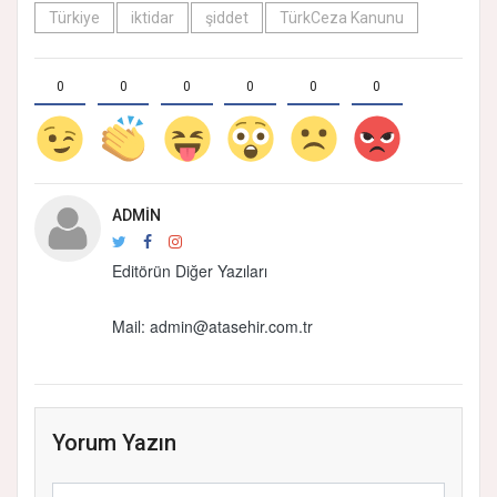
Türkiye
iktidar
şiddet
TürkCeza Kanunu
0
0
0
0
0
0
ADMIN
Editörün Diğer Yazıları
Mail:
admin@atasehir.com.tr
Yorum Yazın