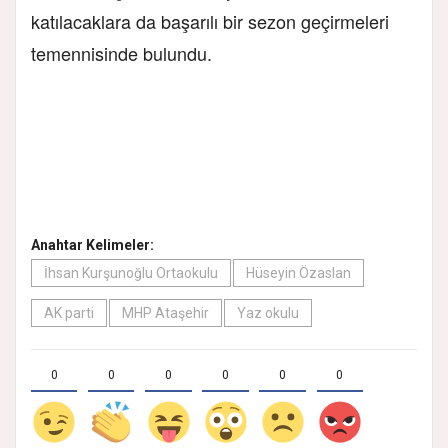
katılacaklara da başarılı bir sezon geçirmeleri
temennisinde bulundu.
Anahtar Kelimeler:
İhsan Kurşunoğlu Ortaokulu
Hüseyin Özaslan
AK parti
MHP Ataşehir
Yaz okulu
0
0
0
0
0
0