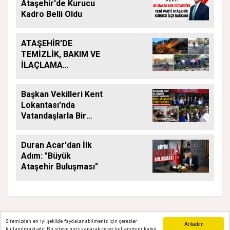
Ataşehir'de Kurucu
Kadro Belli Oldu
ATAŞEHİR'DE
TEMİZLİK, BAKIM VE
İLAÇLAMA
ÇALIŞMALARI
ARALIKSIZ SÜRÜYOR
Başkan Vekilleri Kent
Lokantası'nda
Vatandaşlarla Bir
Araya Geldi
Duran Acar'dan İlk
Adım: "Büyük
Ataşehir Buluşması"
Sitemizden en iyi şekilde faydalanabilmeniz için çerezler
Anladım
kullanılmaktadır. Bu siteye giriş yaparak çerez kullanımını kabul