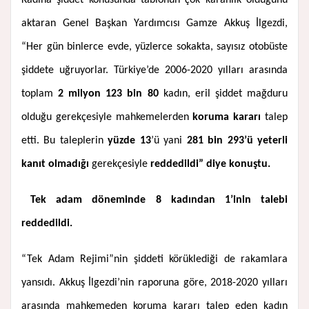
Kadına şiddet konusunda tablonun çok karanlık olduğunu
aktaran Genel Başkan Yardımcısı Gamze Akkuş İlgezdi,
“Her gün binlerce evde, yüzlerce sokakta, sayısız otobüste
şiddete uğruyorlar. Türkiye’de 2006-2020 yılları arasında
toplam
2 milyon 123 bin 80
kadın, eril şiddet mağduru
olduğu gerekçesiyle mahkemelerden
koruma kararı
talep
etti. Bu taleplerin
yüzde 13
’ü yani
281 bin 293’ü yeterli
kanıt olmadığı
gerekçesiyle
reddedildi” diye konuştu.
Tek adam döneminde 8 kadından 1’inin talebi
reddedildi.
“Tek Adam Rejimi”nin şiddeti körüklediği de rakamlara
yansıdı. Akkuş İlgezdi’nin raporuna göre, 2018-2020 yılları
arasında mahkemeden koruma kararı talep eden kadın