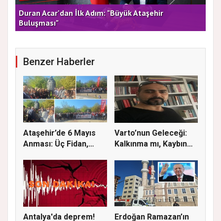
rla
Duran Acar'dan İlk Adım: "Büyük Ataşehir
AT
Buluşması"
DE
Benzer Haberler
Ataşehir’de 6 Mayıs
Varto’nun Geleceği:
Anması: Üç Fidan,
Kalkınma mı, Kaybın
Deniz G...
Başla...
Antalya'da deprem!
Erdoğan Ramazan’ın