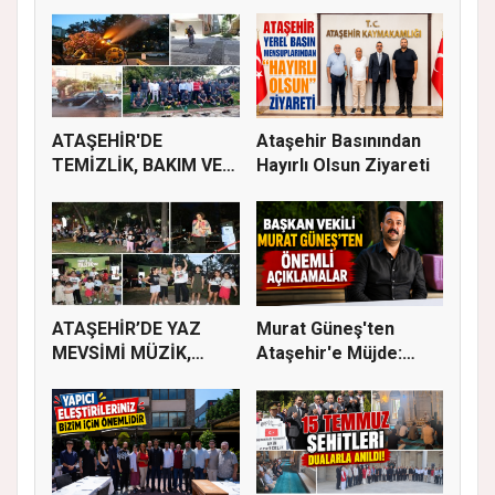
ATAŞEHİR'DE
Ataşehir Basınından
TEMİZLİK, BAKIM VE
Hayırlı Olsun Ziyareti
İLAÇLAMA ÇALIŞ...
ATAŞEHİR’DE YAZ
Murat Güneş'ten
MEVSİMİ MÜZİK,
Ataşehir'e Müjde:
SİNEMA VE ŞENL...
İmar Planla...