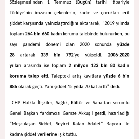
Sözleşmesi’nden 1 Temmuz (Bugün) tarihi itibariyle
Türkiye’nin imzasını çekenlerin, kadın ve çocukları eril
şiddet karşısında yalnızlaştırdığını aktararak, “2019 yılında
toplam
264 bin 660
kadın koruma talebinde bulunurken, bu
sayı pandemi dönemi olan 2020 sonunda
yüzde
28
artarak
339 bin 792
’ye yükseldi.
2006-2020
yılları
arasında ise toplam
2 milyon 123 bin 80 kadın
koruma talep etti.
Talepteki artış kayıtlara
yüzde 6 bin
886
olarak geçti. Yani şiddet 15 yılda 70 kat arttı” dedi.
CHP Halkla İlişkiler, Sağlık, Kültür ve Sanattan sorumlu
Genel Başkan Yardımcısı Gamze Akkuş İlgezdi, hazırladığı
“Meşrulaşan Şiddet, Seyirci Kalan Adalet” Raporu ile
kadına şiddet verilerine ışık tuttu.