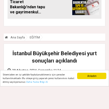
Ticaret
SÜRÜYOR
Bakanlığı'ndan tapu
ve gayrimenkul
kararı: Bu kritik adımı
atlayan satış
yapamayacak
Ana Sayfa
EĞİTİM
İstanbul Büyükşehir Belediyesi yurt
sonuçları açıklandı
28 Ağustos, 2024, Çarşamba 11:34
Sitemizden en iyi şekilde faydalanabilmeniz için çerezler
Anladım
kullanılmaktadır. Bu siteye giriş yaparak çerez kullanımını kabul
etmiş sayılıyorsunuz.
Daha Fazla Bilgi Al
Ana Sayfa
Web TV
Foto Galeri
Yazarlar