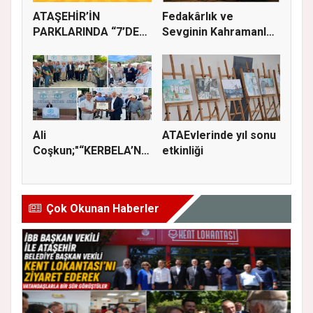
ATAŞEHİR’İN
Fedakârlık ve
PARKLARINDA “7’DEN
Sevginin Kahramanları
70’E SİNEMA KE...
Olan Baba...
Ali
ATAEvlerinde yıl sonu
Coşkun;"“KERBELA’NIN
etkinliği
YASI, ADALETİN VE
HA...
Çok Okunan Haberler