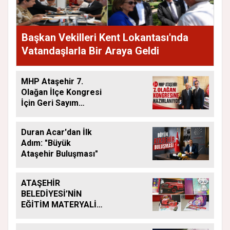
Başkan Vekilleri Kent Lokantası'nda
Vatandaşlarla Bir Araya Geldi
MHP Ataşehir 7.
Olağan İlçe Kongresi
İçin Geri Sayım
Başladı
Duran Acar'dan İlk
Adım: "Büyük
Ataşehir Buluşması"
ATAŞEHİR
BELEDİYESİ’NİN
EĞİTİM MATERYALİ
DESTEĞİ YENİ
DÖNEMDE DE