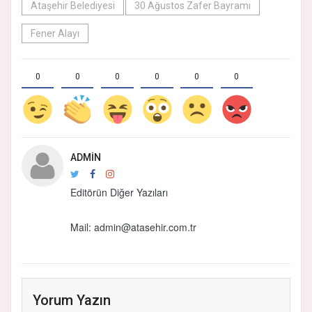
Ataşehir Belediyesi
30 Ağustos Zafer Bayramı
Fener Alayı
0
0
0
0
0
0
ADMIN
Editörün Diğer Yazıları
Mail:
admin@atasehir.com.tr
Yorum Yazın