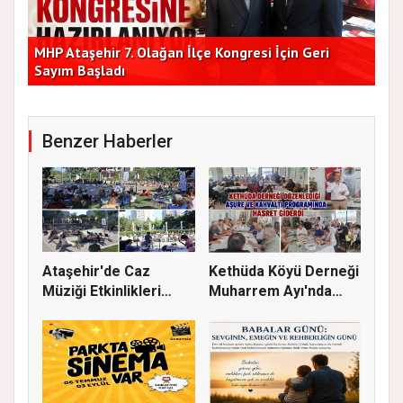
Başkan Vekilleri Kent Lokantası'nda Vatandaşlarla
Dur
Bir Araya Geldi
Bu
Benzer Haberler
Ataşehir'de Caz
Kethüda Köyü Derneği
Müziği Etkinlikleri
Muharrem Ayı'nda
devam ede...
Gönülle...