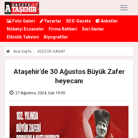
Foto Galeri
Yazarlar
E-Gazete
Anketler
Nöbetçi Eczaneler
Firma Rehberi
Seri İlanlar
Etkinlik Takvimi
Biyografiler
Ana Sayfa
KÜLTÜR SANAT
Ataşehir’de 30 Ağustos Büyük Zafer
heyecanı
27 Ağustos, 2024, Salı 19:05