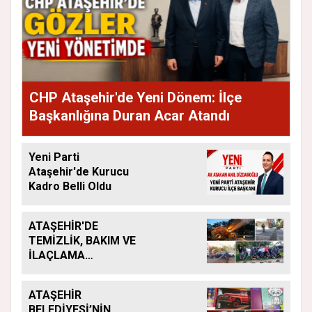
CHP Ataşehir'de Yeni Dönem: İlçe
Başkanlığına Duran Acar Atandı
Yeni Parti
Ataşehir'de Kurucu
Kadro Belli Oldu
ATAŞEHİR'DE
TEMİZLİK, BAKIM VE
İLAÇLAMA
ÇALIŞMALARI
ARALIKSIZ SÜRÜYOR
ATAŞEHİR
BELEDİYESİ’NİN