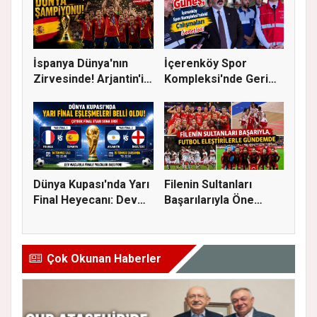
İspanya Dünya'nın
İçerenköy Spor
Zirvesinde! Arjantin'i
Kompleksi'nde Geri
Yene...
Sayım Başla...
Dünya Kupası'nda Yarı
Filenin Sultanları
Final Heyecanı: Dev
Başarılarıyla Öne
Eşl...
Çıkarken...
Çok Okunan Haberler