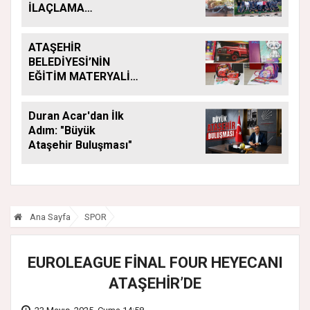
İLAÇLAMA
ÇALIŞMALARI
ARALIKSIZ SÜRÜYOR
ATAŞEHİR
BELEDİYESİ’NİN
EĞİTİM MATERYALİ
DESTEĞİ YENİ
DÖNEMDE DE
Duran Acar'dan İlk
SÜRÜYOR
Adım: "Büyük
Ataşehir Buluşması"
Ana Sayfa
SPOR
EUROLEAGUE FİNAL FOUR HEYECANI
ATAŞEHİR’DE