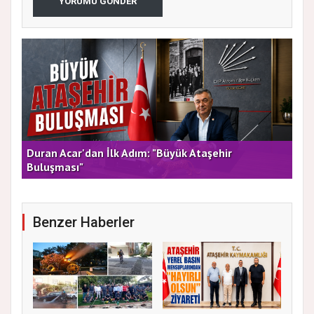
YORUMU GÖNDER
rla
Duran Acar'dan İlk Adım: "Büyük Ataşehir
AT
Buluşması"
DE
Benzer Haberler