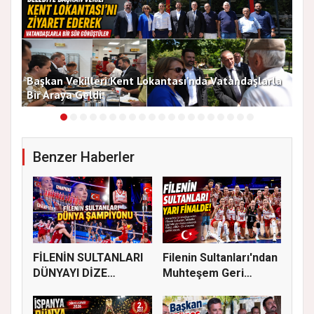
Başkan Vekilleri Kent Lokantası'nda Vatandaşlarla
Dur
Bir Araya Geldi
Bu
Benzer Haberler
FİLENİN SULTANLARI
Filenin Sultanları'ndan
DÜNYAYI DİZE
Muhteşem Geri
GETİRDİ
Dönüş!...