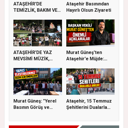
ATAŞEHİR'DE
Ataşehir Basınından
TEMİZLİK, BAKIM VE
Hayırlı Olsun Ziyareti
İLAÇLAMA ÇALIŞ...
ATAŞEHİR’DE YAZ
Murat Güneş'ten
MEVSİMİ MÜZİK,
Ataşehir'e Müjde:
SİNEMA VE ŞENL...
İmar Planla...
Murat Güneş: "Yerel
Ataşehir, 15 Temmuz
Basının Görüş ve
Şehitlerini Dualarla
Eleştiri...
Andı...