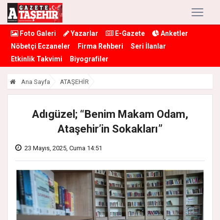
Foto Galeri
Yazarlar
E-Gazete
Anketler
Nöbetçi Eczaneler
Firma Rehberi
Seri İlanlar
Etkinlik Takvimi
Biyografiler
Ana Sayfa
ATAŞEHİR
Adıgüzel; “Benim Makam Odam,
Ataşehir’in Sokakları”
23 Mayıs, 2025, Cuma 14:51