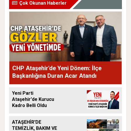
Çok Okunan Haberler
CHP Ataşehir'de Yeni Dönem: İlçe
Başkanlığına Duran Acar Atandı
Yeni Parti
Ataşehir'de Kurucu
Kadro Belli Oldu
ATAŞEHİR'DE
TEMİZLİK, BAKIM VE