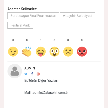
Anahtar Kelimeler:
EuroLeague Final Four maçları
Ataşehir Belediyesi
Festival Park
0
0
0
0
0
0
ADMIN
Editörün Diğer Yazıları
Mail: admin@atasehir.com.tr