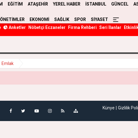
M
EĞİTİM
ATAŞEHİR
YEREL HABER
İSTANBUL
GÜNCEL
A
YÖNETİMLER
EKONOMİ
SAĞLIK
SPOR
SİYASET
e
Anketler
Nöbetçi Eczaneler
Firma Rehberi
Seri İlanlar
Etkinli
Emlak
Künye
Gizlilik Pol