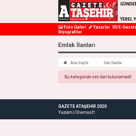
GÜNDE
YEREL 
Foto Galeri
Yazarlar
E-Gazet
Biyografiler
Emlak İlanları
Ana Sayfa
Seri İlanlar
Bu kategoride seri ilan bulunamadı!
GAZETE ATAŞEHIR 2020
Yazılım |
Onemsoft