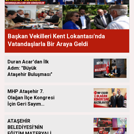
Başkan Vekilleri Kent Lokantası'nda
Vatandaşlarla Bir Araya Geldi
Duran Acar'dan İlk
Adım: "Büyük
Ataşehir Buluşması"
MHP Ataşehir 7.
Olağan İlçe Kongresi
İçin Geri Sayım
Başladı
ATAŞEHİR
BELEDİYESİ’NİN
EĞİTİM MATERYALİ