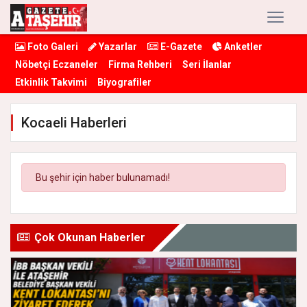
Foto Galeri
Yazarlar
E-Gazete
Anketler
Nöbetçi Eczaneler
Firma Rehberi
Seri İlanlar
Etkinlik Takvimi
Biyografiler
Kocaeli Haberleri
Bu şehir için haber bulunamadı!
Çok Okunan Haberler