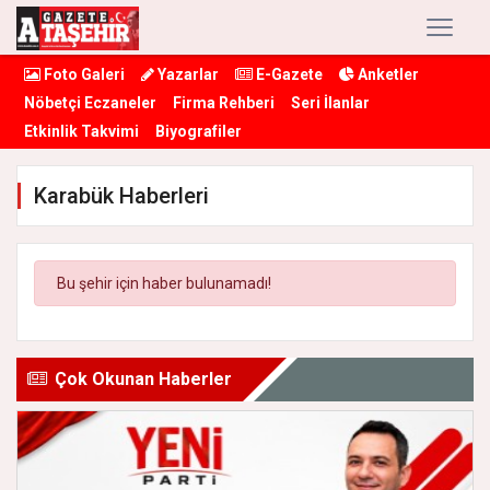
Foto Galeri
Yazarlar
E-Gazete
Anketler
Nöbetçi Eczaneler
Firma Rehberi
Seri İlanlar
Etkinlik Takvimi
Biyografiler
Karabük Haberleri
Bu şehir için haber bulunamadı!
Çok Okunan Haberler