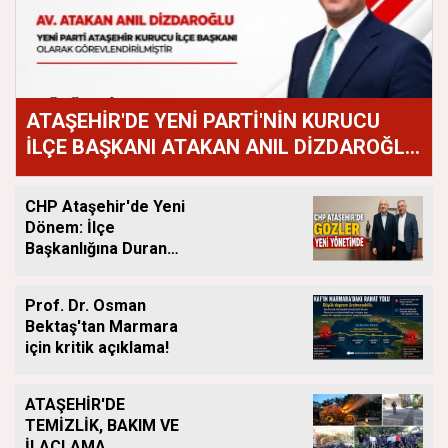
ATAŞEHİR'DE YENİ PARTİ'NİN KURUCU
İLÇE BAŞKANI ATAKAN ANIL DİZDAROĞLU
OLDU
CHP Ataşehir'de Yeni
Dönem: İlçe
Başkanlığına Duran
Acar Atandı
Prof. Dr. Osman
Bektaş'tan Marmara
için kritik açıklama!
ATAŞEHİR'DE
TEMİZLİK, BAKIM VE
İLAÇLAMA