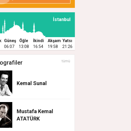
İstanbul
k
Güneş
Öğle
İkindi
Akşam
Yatsı
06:07
13:08
16:54
19:58
21:26
ografiler
tümü
Kemal Sunal
Mustafa Kemal
ATATÜRK