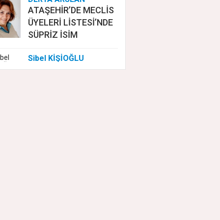
ATAŞEHİR’DE MECLİS
ÜYELERİ LİSTESİ’NDE
SÜPRİZ İSİM
Sibel KİŞİOĞLU
EUROVISION'DA
NELER OLUYOR?