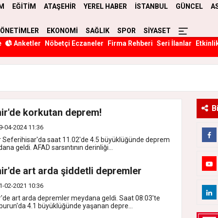
M
EĞİTİM
ATAŞEHİR
YEREL HABER
İSTANBUL
GÜNCEL
A
YÖNETİMLER
EKONOMİ
SAĞLIK
SPOR
SİYASET
e
Anketler
Nöbetçi Eczaneler
Firma Rehberi
Seri İlanlar
Etkinli
B
ir'de korkutan deprem!
9-04-2024 11:36
r Seferihisar'da saat 11.02'de 4.5 büyüklüğünde deprem
na geldi. AFAD sarsıntının derinliği...
ir'de art arda şiddetli depremler
1-02-2021 10:36
r'de art arda depremler meydana geldi. Saat 08:03'te
burun'da 4.1 büyüklüğünde yaşanan depre...