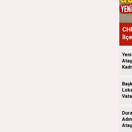
CHP
İlç
Ata
Yeni
Ataş
Kadr
Başk
Loka
Vata
Aray
Dura
Adım
Ataş