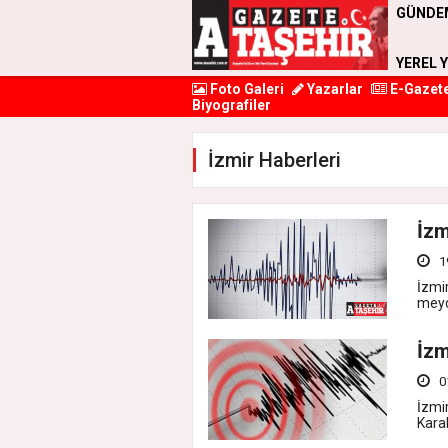
GÜNDE
YEREL 
Foto Galeri
Yazarlar
E-Gazet
Biyografiler
İzmir Haberleri
İzm
1
İzmi
meyda
İzm
0
İzmi
Kara