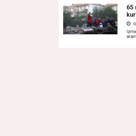
65 
kur
0
İzmi
aram