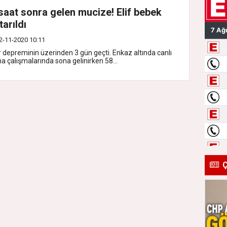
saat sonra gelen mucize! Elif bebek
tarıldı
2-11-2020 10:11
r depreminin üzerinden 3 gün geçti. Enkaz altında canlı
a çalışmalarında sona gelinirken 58...
Ç