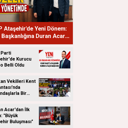
 Ataşehir'de Yeni Dönem:
e Başkanlığına Duran Acar
ndı
 Parti
ehir'de Kurucu
o Belli Oldu
an Vekilleri Kent
ntası'nda
ndaşlarla Bir
a Geldi
n Acar'dan İlk
: "Büyük
ehir Buluşması"