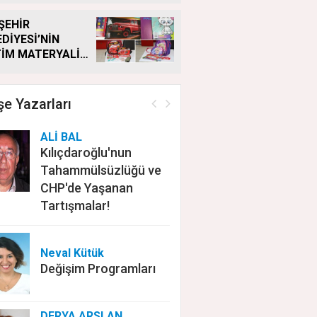
ŞEHİR
DİYESİ’NİN
TİM MATERYALİ
TEĞİ YENİ
EMDE DE
ÜYOR
e Yazarları
ALİ BAL
Kılıçdaroğlu'nun
Tahammülsüzlüğü ve
CHP'de Yaşanan
Tartışmalar!
Neval Kütük
Değişim Programları
DERYA ARSLAN