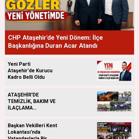
CHP Ataşehir'de Yeni Dönem: İlçe
Başkanlığına Duran Acar Atandı
Yeni Parti
Ataşehir'de Kurucu
Kadro Belli Oldu
ATAŞEHİR'DE
TEMİZLİK, BAKIM VE
İLAÇLAMA
ÇALIŞMALARI
ARALIKSIZ SÜRÜYOR
Başkan Vekilleri Kent
Lokantası'nda
Vatandaşlarla Bir