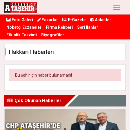
Foto Galeri
Yazarlar
E-Gazete
Anketler
Nöbetçi Eczaneler
Firma Rehberi
Seri İlanlar
Etkinlik Takvimi
Biyografiler
Hakkari Haberleri
Bu şehir için haber bulunamadı!
Çok Okunan Haberler