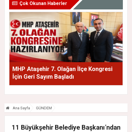
Çok Okunan Haberler
MHP Ataşehir 7. Olağan İlçe Kongresi
İçin Geri Sayım Başladı
Ana Sayfa
GÜNDEM
11 Büyükşehir Belediye Başkanı’ndan