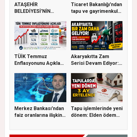
ATAŞEHİR
Ticaret Bakanlığı'ndan
BELEDİYESİ’NİN
tapu ve gayrimenkul
EĞİTİM MATERYALİ
ka...
DEST...
TÜİK Temmuz
Akaryakıtta Zam
Enflasyonunu Açıkladı:
Serisi Devam Ediyor:
Aylık Artı...
Bu Kez S...
Merkez Bankası'ndan
Tapu işlemlerinde yeni
faiz oranlarına ilişkin
dönem: Elden ödeme
a...
ve...