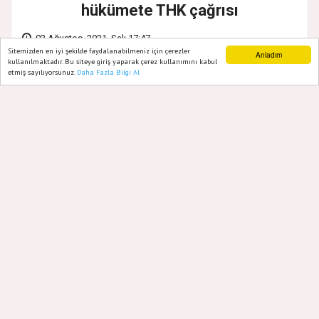
hükümete THK çağrısı
03 Ağustos, 2021, Salı 17:47
Sitemizden en iyi şekilde faydalanabilmeniz için çerezler
Anladım
kullanılmaktadır. Bu siteye giriş yaparak çerez kullanımını kabul
etmiş sayılıyorsunuz.
Daha Fazla Bilgi Al
Ana Sayfa
Web TV
Foto Galeri
Yazarlar
Türkiye nüfusunun yaklaşık yüzde
50’sinin yaşadığı kentleri yöneten 11
Büyükşehir Belediye Başkanı, “yangın
özel gündemi” ile 12’nci kez toplandı.