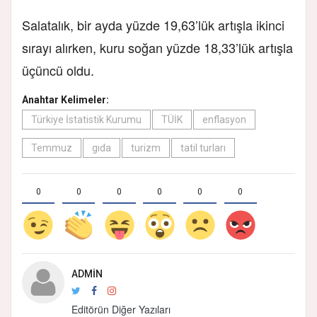
Salatalık, bir ayda yüzde 19,63’lük artışla ikinci
sırayı alırken, kuru soğan yüzde 18,33’lük artışla
üçüncü oldu.
Anahtar Kelimeler:
Türkiye İstatistik Kurumu
TÜİK
enflasyon
Temmuz
gıda
turizm
tatil turları
0
0
0
0
0
0
ADMIN
Editörün Diğer Yazıları