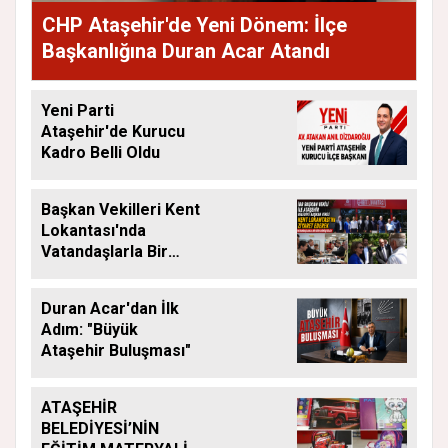
CHP Ataşehir'de Yeni Dönem: İlçe
Başkanlığına Duran Acar Atandı
Yeni Parti
Ataşehir'de Kurucu
Kadro Belli Oldu
Başkan Vekilleri Kent
Lokantası'nda
Vatandaşlarla Bir
Araya Geldi
Duran Acar'dan İlk
Adım: "Büyük
Ataşehir Buluşması"
ATAŞEHİR
BELEDİYESİ’NİN