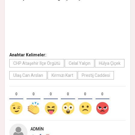
Anahtar Kelimeler:
CHP Ataşehir İlçe Örgütü
Celal Yalçın
Hülya Çiçek
Ulaş Can Arslan
Kırmızı Kart
Prestij Caddesi
0
0
0
0
0
0
ADMIN