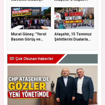
SİNEMA VE ŞENL...
İmar Planla...
Murat Güneş: "Yerel
Ataşehir, 15 Temmuz
Basının Görüş ve
Şehitlerini Dualarla
Eleştiri...
Andı...
Çok Okunan Haberler