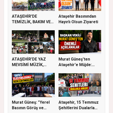
ATAŞEHİR'DE
Ataşehir Basınından
TEMİZLİK, BAKIM VE
Hayırlı Olsun Ziyareti
İLAÇLAMA ÇALIŞ...
ATAŞEHİR’DE YAZ
Murat Güneş'ten
MEVSİMİ MÜZİK,
Ataşehir'e Müjde:
SİNEMA VE ŞENL...
İmar Planla...
Murat Güneş: "Yerel
Ataşehir, 15 Temmuz
Basının Görüş ve
Şehitlerini Dualarla