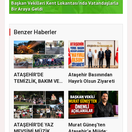
Başkan Vekilleri Kent Lokantası'nda Vatandaşlarla
Dur
Bir Araya Geldi
Bu
Benzer Haberler
ATAŞEHİR'DE
Ataşehir Basınından
TEMİZLİK, BAKIM VE
Hayırlı Olsun Ziyareti
İLAÇLAMA ÇALIŞ...
ATAŞEHİR’DE YAZ
Murat Güneş'ten
MEVSİMİ MÜZİK,
Ataşehir'e Müjde: