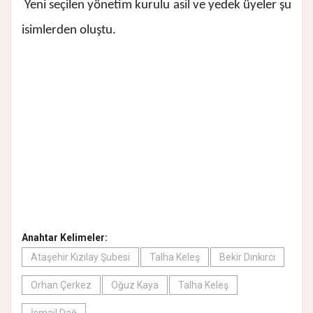
Yeni seçilen yönetim kurulu asil ve yedek üyeler şu
isimlerden oluştu.
Anahtar Kelimeler:
Ataşehir Kızılay Şubesi
Talha Keleş
Bekir Dınkırcı
Orhan Çerkez
Oğuz Kaya
Talha Keleş