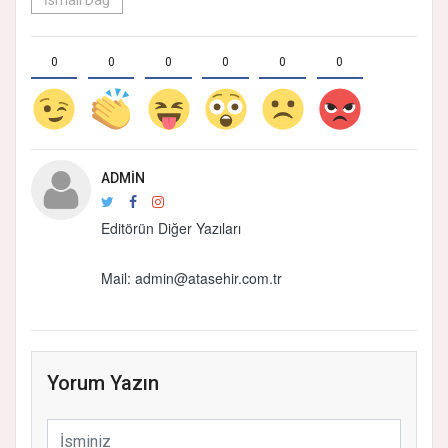
İsmail Dağ
0
0
0
0
0
0
ADMIN
Editörün Diğer Yazıları
Mail:
admin@atasehir.com.tr
Yorum Yazın