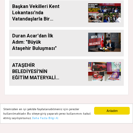
Başkan Vekilleri Kent
Lokantası'nda
Vatandaşlarla Bir
Araya Geldi
Duran Acar'dan İlk
Adım: "Büyük
Ataşehir Buluşması"
ATAŞEHİR
BELEDİYESİ’NİN
EĞİTİM MATERYALİ
DESTEĞİ YENİ
DÖNEMDE DE
SÜRÜYOR
Sitemizden en iyi şekilde faydalanabilmeniz için çerezler
Anladım
kullanılmaktadır. Bu siteye giriş yaparak çerez kullanımını kabul
GAZETE ATAŞEHIR 2020
etmiş sayılıyorsunuz.
Daha Fazla Bilgi Al
Ana Sayfa
Web TV
Foto Galeri
Yazarlar
Yazılım |
Onemsoft