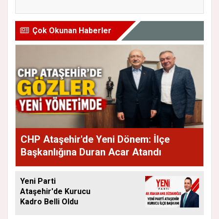
Eleştiri...
Andı...
Çok Okunan Haberler
CHP Ataşehir'de Yeni Dönem: İlçe
Başkanlığına Duran Acar Atandı
Yeni Parti
Ataşehir'de Kurucu
Kadro Belli Oldu