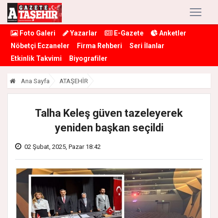
Foto Galeri
Yazarlar
E-Gazete
Anketler
Nöbetçi Eczaneler
Firma Rehberi
Seri İlanlar
Etkinlik Takvimi
Biyografiler
Ana Sayfa
ATAŞEHİR
Talha Keleş güven tazeleyerek
yeniden başkan seçildi
02 Şubat, 2025, Pazar 18:42