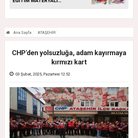
EĞİTİM MATERYALİ
DESTEĞİ YENİ
DÖNEMDE DE
SÜRÜYOR
Ana Sayfa
ATAŞEHİR
CHP’den yolsuzluğa, adam kayırmaya
kırmızı kart
03 Şubat, 2025, Pazartesi 12:52