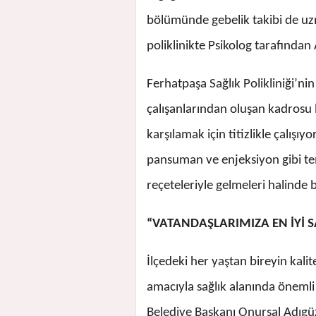
bölümünde gebelik takibi de uzm
poliklinikte Psikolog tarafından
Ferhatpaşa Sağlık Polikliniği’ni
çalışanlarından oluşan kadrosu bö
karşılamak için titizlikle çalışıy
pansuman ve enjeksiyon gibi tem
reçeteleriyle gelmeleri halinde b
“VATANDAŞLARIMIZA EN İYİ 
İlçedeki her yaştan bireyin kalite
amacıyla sağlık alanında önemli p
Belediye Başkanı Onursal Adıgüz