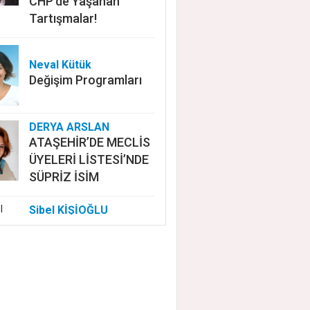
CHP'de Yaşanan
Tartışmalar!
Neval Kütük
Değişim Programları
DERYA ARSLAN
ATAŞEHİR’DE MECLİS
ÜYELERİ LİSTESİ’NDE
SÜPRİZ İSİM
Sibel KİŞİOĞLU
EUROVISION'DA
NELER OLUYOR?