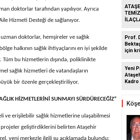
ATAŞE
an doktorlar tarafından yapılıyor. Ayrıca
TEMİZ
İLAÇ
 Aile Hizmeti Desteği de sağlanıyor.
ÇALIŞ
ARALI
n uzman doktorlar, hemşireler ve sağlık
Prof. 
Bekta
lge halkının sağlık ihtiyaçlarını en iyi şekilde
için kr
or. Tüm bu hizmetlerin dışında, poliklinikte
Yeni P
el sağlık hizmetleri de vatandaşların
Ataşeh
Kadro 
üyük bir özenle gerçekleştiriliyor.
SAĞLIK HİZMETLERİNİ SUNMAYI SÜRDÜRECEĞİZ”
Köşe
li ve erişilebilir sağlık hizmetlerine ulaşabilmesi
rojeler geliştirdiklerini belirten Ataşehir
el, yeni merkezle ilgili şu açıklamada bulundu: