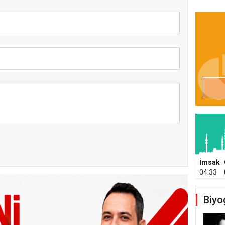
İmsak
04:33
Biyo