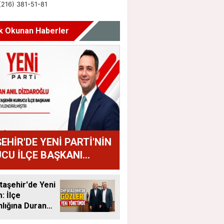
k Okunan Haberler
EHİR'DE YENİ PARTİ'NİN
CU İLÇE BAŞKANI
AN ANIL DİZDAROĞLU
U
aşehir'de Yeni
 İlçe
lığına Duran
tandı