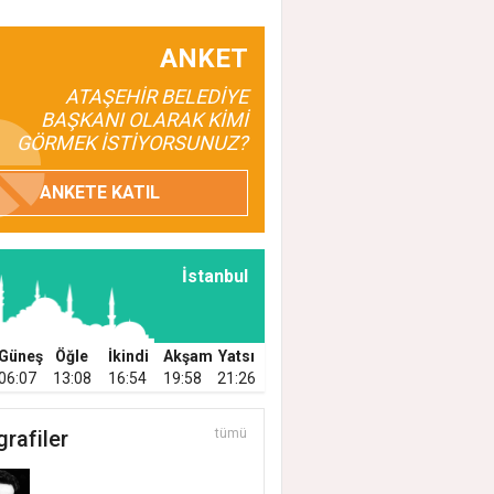
ANKET
ATAŞEHİR BELEDİYE
BAŞKANI OLARAK KİMİ
GÖRMEK İSTİYORSUNUZ?
ANKETE KATIL
İstanbul
Güneş
Öğle
İkindi
Akşam
Yatsı
06:07
13:08
16:54
19:58
21:26
grafiler
tümü