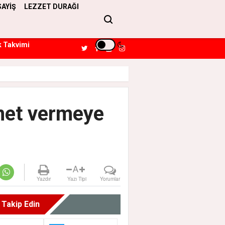
SAYİŞ
LEZZET DURAĞI
k Takvimi
zmet vermeye
A
Yazdır
Yazı Tipi
Yorumlar
i Takip Edin