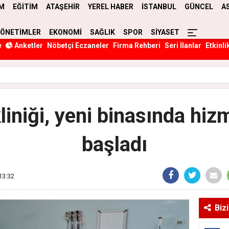
M
EĞİTİM
ATAŞEHİR
YEREL HABER
İSTANBUL
GÜNCEL
A
YÖNETİMLER
EKONOMİ
SAĞLIK
SPOR
SİYASET
e
Anketler
Nöbetçi Eczaneler
Firma Rehberi
Seri İlanlar
Etkinli
kliniği, yeni binasında hi
başladı
13:32
Biz