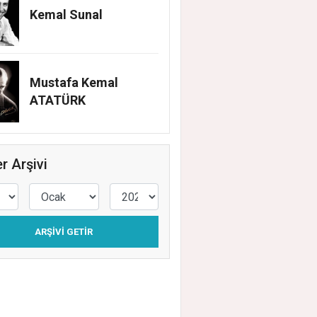
Kemal Sunal
Mustafa Kemal
ER SAHADA ATAŞEHİR HERGÜN BAKIMDA
ATATÜRK
EHİR'DE TEMİZLİK, BAKIM VE İLAÇLAMA
ŞMALARI ARALIKSIZ SÜRÜYOR
r Arşivi
ARŞIVI GETIR