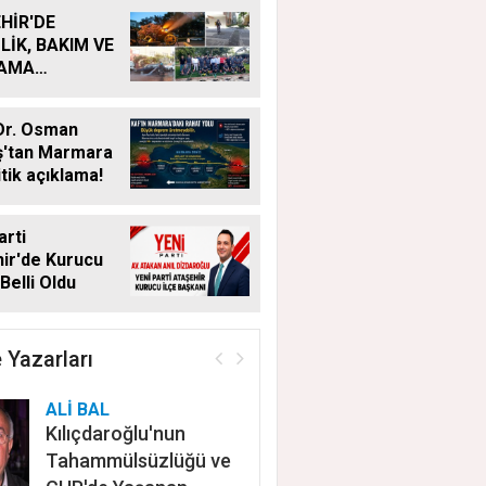
HİR'DE
LİK, BAKIM VE
LAMA
MALARI
KSIZ SÜRÜYOR
Dr. Osman
ş'tan Marmara
itik açıklama!
arti
ir'de Kurucu
Belli Oldu
 Yazarları
ALİ BAL
Kılıçdaroğlu'nun
Tahammülsüzlüğü ve