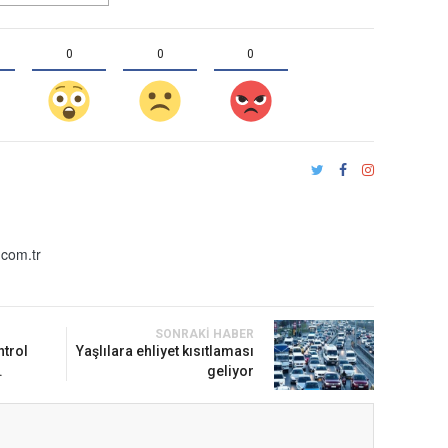
0
0
0
com.tr
SONRAKI HABER
ntrol
Yaşlılara ehliyet kısıtlaması
.
geliyor