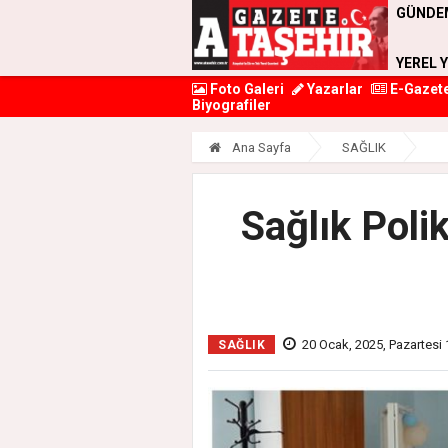
GÜNDE
YEREL 
Foto Galeri
Yazarlar
E-Gazet
Biyografiler
Ana Sayfa
SAĞLIK
Sağlık Poli
20 Ocak, 2025, Pazartesi 
SAĞLIK