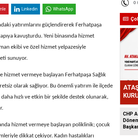
inle
Linkedin
WhatsApp
Ço
ındaki yatırımlarını güçlendirerek Ferhatpaşa
 yapıya kavuşturdu. Yeni binasında hizmet
man ekibi ve özel hizmet yelpazesiyle
meti sunuyor.
e hizmet vermeye başlayan Ferhatpaşa Sağlık
cretsiz olarak sağlıyor. Bu önemli yatırım ile ilçede
ATAŞ
KURU
 daha hızlı ve etkin bir şekilde destek olunarak,
ATAK
r.
OLD
CHP At
Dönem:
landa hizmet vermeye başlayan poliklinik; çocuk
Başkan
Acar A
ümleriyle dikkat çekiyor. Kadın hastalıkları