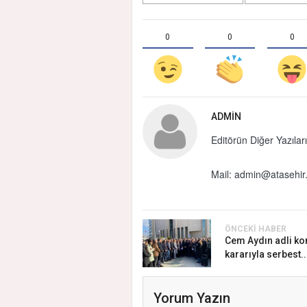
0
0
0
ADMIN
Editörün Diğer Yazıları
Mail:
admin@atasehir.
ÖNCEKI HABER
Cem Aydın adli ko
kararıyla serbest..
Yorum Yazın