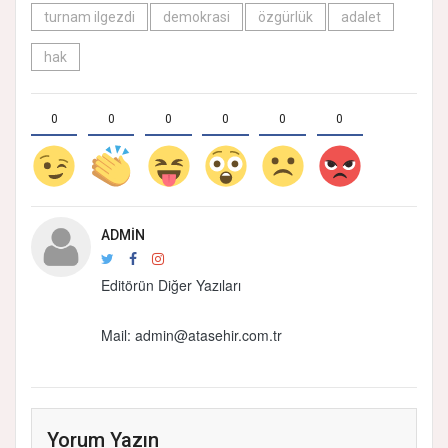
turnam ilgezdi
demokrasi
özgürlük
adalet
hak
0
0
0
0
0
0
ADMIN
Editörün Diğer Yazıları
Mail: admin@atasehir.com.tr
Yorum Yazın