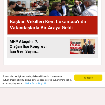
Başkan Vekilleri Kent Lokantası'nda
Vatandaşlarla Bir Araya Geldi
MHP Ataşehir 7.
Olağan İlçe Kongresi
İçin Geri Sayım
Başladı
Sitemizden en iyi şekilde faydalanabilmeniz için çerezler
Anladım
kullanılmaktadır. Bu siteye giriş yaparak çerez kullanımını kabul
GAZETE ATAŞEHIR 2020
etmiş sayılıyorsunuz.
Daha Fazla Bilgi Al
Ana Sayfa
Web TV
Foto Galeri
Yazarlar
Yazılım |
Onemsoft
Künye
Gizlilik Politikası
Hakkımızda
Sitene Ekle
İletişim