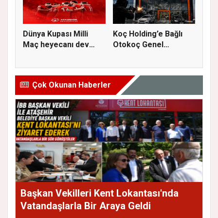
Dünya Kupası Milli
Koç Holding’e Bağlı
Maç heyecanı dev
Otokoç Genel
ekranda A...
Müdürlüğü He...
Çok Okunan Haberler
Başkan Vekilleri Kent Lokantası'nda
Vatandaşlarla Bir Araya Geldi