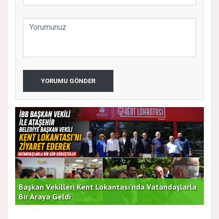
YORUMU GÖNDER
Başkan Vekilleri Kent Lokantası'nda Vatandaşlarla
Dur
Bir Araya Geldi
Bu