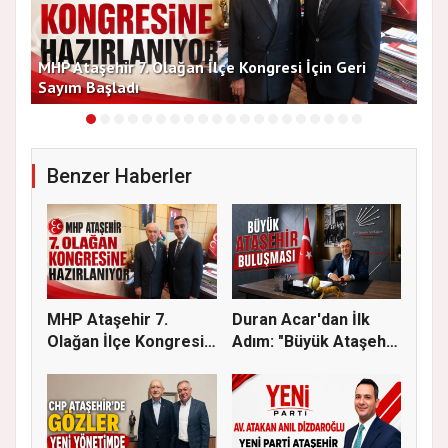
MHP Ataşehir 7. Olağan İlçe Kongresi İçin Geri
Baş
Sayım Başladı
Bir
Benzer Haberler
MHP Ataşehir 7.
Duran Acar'dan İlk
Olağan İlçe Kongresi
Adım: "Büyük Ataşehir
İçin Ger...
Bulu...