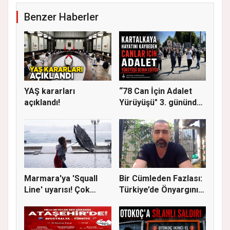
Benzer Haberler
YAŞ kararları
“78 Can İçin Adalet
açıklandı!
Yürüyüşü" 3. gününde
Gere...
Marmara'ya 'Squall
Bir Cümleden Fazlası:
Line' uyarısı! Çok
Türkiye’de Önyargının
kuvvetl...
S...