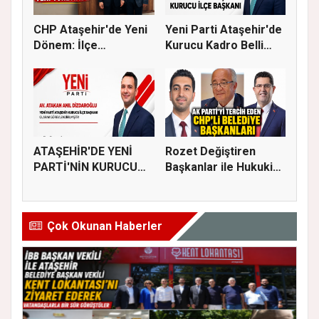
CHP Ataşehir'de Yeni
Yeni Parti Ataşehir'de
Dönem: İlçe
Kurucu Kadro Belli
Başkanlığına...
Old...
ATAŞEHİR'DE YENİ
Rozet Değiştiren
PARTİ'NİN KURUCU
Başkanlar ile Hukuki
İLÇE BAŞKAN...
Süreci...
Çok Okunan Haberler