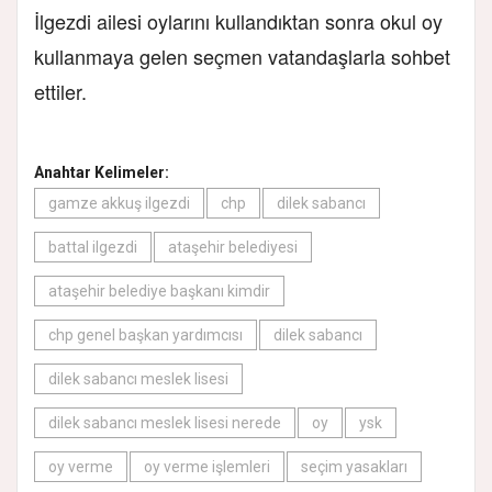
İlgezdi ailesi oylarını kullandıktan sonra okul oy
kullanmaya gelen seçmen vatandaşlarla sohbet
ettiler.
Anahtar Kelimeler:
gamze akkuş ilgezdi
chp
dilek sabancı
battal ilgezdi
ataşehir belediyesi
ataşehir belediye başkanı kimdir
chp genel başkan yardımcısı
dilek sabancı
dilek sabancı meslek lisesi
dilek sabancı meslek lisesi nerede
oy
ysk
oy verme
oy verme işlemleri
seçim yasakları