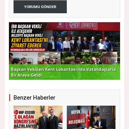
YORUMU GÖNDER
Başkan Vekilleri Kent Lokantası'nda Vatandaşlarla
Dur
Bir Araya Geldi
Bu
Benzer Haberler