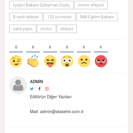
İçişleri Bakanı Süleyman Soylu
motor ehliyeti
B sınıfı ehliyet
125 cc motor
Milli Eğitim Bakanı
canlı yayın
motor
ehliyet
0
0
0
0
0
0
ADMIN
Editörün Diğer Yazıları
Mail: admin@atasehir.com.tr