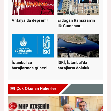
Antalya'da deprem!
Erdoğan Ramazan’ın
İlk Cumasını
Ataşehir’de K...
İstanbul su
İSKİ, İstanbul'da
barajlarında güncel
barajların doluluk
doluluk oranı...
oranını...
Çok Okunan Haberler