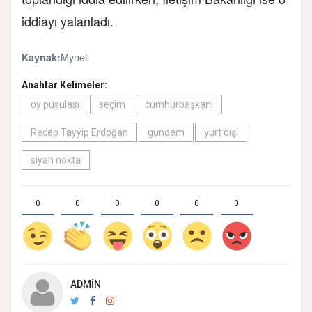
iddiayı yalanladı.
Mynet
Kaynak:
Anahtar Kelimeler:
oy pusulası
seçim
cumhurbaşkanı
Recep Tayyip Erdoğan
gündem
yurt dışı
siyah nokta
0
0
0
0
0
0
ADMIN