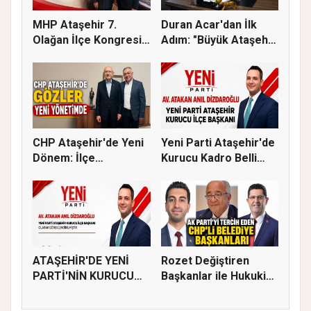
MHP Ataşehir 7.
Duran Acar'dan İlk
Olağan İlçe Kongresi
Adım: "Büyük Ataşehir
İçin Ger...
Bulu...
CHP Ataşehir'de Yeni
Yeni Parti Ataşehir'de
Dönem: İlçe
Kurucu Kadro Belli
Başkanlığına...
Old...
ATAŞEHİR'DE YENİ
Rozet Değiştiren
PARTİ'NİN KURUCU
Başkanlar ile Hukuki
İLÇE BAŞKAN...
Süreci...