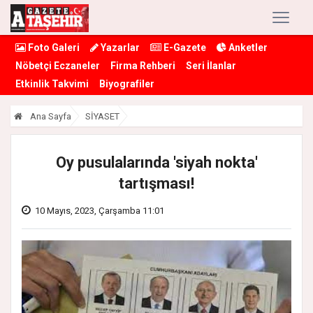
Foto Galeri
Yazarlar
E-Gazete
Anketler
Nöbetçi Eczaneler
Firma Rehberi
Seri İlanlar
Etkinlik Takvimi
Biyografiler
Ana Sayfa
SİYASET
Oy pusulalarında 'siyah nokta'
tartışması!
10 Mayıs, 2023, Çarşamba 11:01