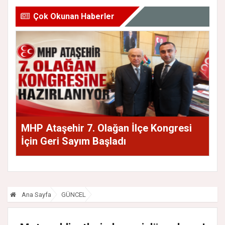
Çok Okunan Haberler
MHP Ataşehir 7. Olağan İlçe Kongresi
İçin Geri Sayım Başladı
Ana Sayfa
GÜNCEL