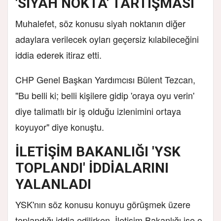
'SİYAH NOKTA' TARTIŞMASI
Muhalefet, söz konusu siyah noktanın diğer
adaylara verilecek oyları geçersiz kılabileceğini
iddia ederek itiraz etti.
CHP Genel Başkan Yardımcısı Bülent Tezcan,
"Bu belli ki; belli kişilere gidip 'oraya oyu verin'
diye talimatlı bir iş olduğu izlenimini ortaya
koyuyor" diye konuştu.
İLETİŞİM BAKANLIĞI 'YSK
TOPLANDI' İDDİALARINI
YALANLADI
YSK'nın söz konusu konuyu görüşmek üzere
toplandığı iddia edilirken, İletişim Bakanlığı ise o