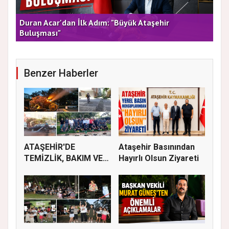
rla
Duran Acar'dan İlk Adım: "Büyük Ataşehir
AT
Buluşması"
DE
Benzer Haberler
ATAŞEHİR'DE
Ataşehir Basınından
TEMİZLİK, BAKIM VE
Hayırlı Olsun Ziyareti
İLAÇLAMA ÇALIŞ...