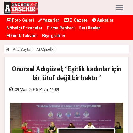
Foto Galeri
Yazarlar
E-Gazete
Anketler
Nöbetçi Eczaneler
Firma Rehberi
Seri İlanlar
Etkinlik Takvimi
Biyografiler
Ana Sayfa
ATAŞEHİR
Onursal Adıgüzel; “Eşitlik kadınlar için
bir lütuf değil bir haktır”
09 Mart, 2025, Pazar 11:09