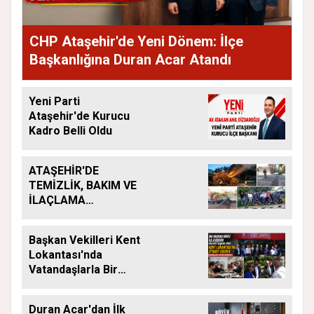
CHP Ataşehir'de Yeni Dönem: İlçe
Başkanlığına Duran Acar Atandı
Yeni Parti
Ataşehir'de Kurucu
Kadro Belli Oldu
ATAŞEHİR'DE
TEMİZLİK, BAKIM VE
İLAÇLAMA
ÇALIŞMALARI
ARALIKSIZ SÜRÜYOR
Başkan Vekilleri Kent
Lokantası'nda
Vatandaşlarla Bir
Araya Geldi
Duran Acar'dan İlk