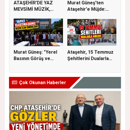
ATAŞEHİR’DE YAZ
Murat Güneş'ten
MEVSİMİ MÜZİK,
Ataşehir'e Müjde:
SİNEMA VE ŞENL...
İmar Planla...
Murat Güneş: "Yerel
Ataşehir, 15 Temmuz
Basının Görüş ve
Şehitlerini Dualarla
Eleştiri...
Andı...
Çok Okunan Haberler