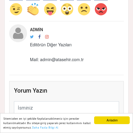
ADMIN
Editörün Diğer Yazıları
Mail: admin@atasehir.com.tr
Yorum Yazın
Sitemizden en iyi şekilde faydalanabilmeniz için çerezler
Anladım
kullanılmaktadır. Bu siteye giriş yaparak çerez kullanımını kabul
etmiş sayılıyorsunuz.
Daha Fazla Bilgi Al
Ana Sayfa
Web TV
Foto Galeri
Yazarlar