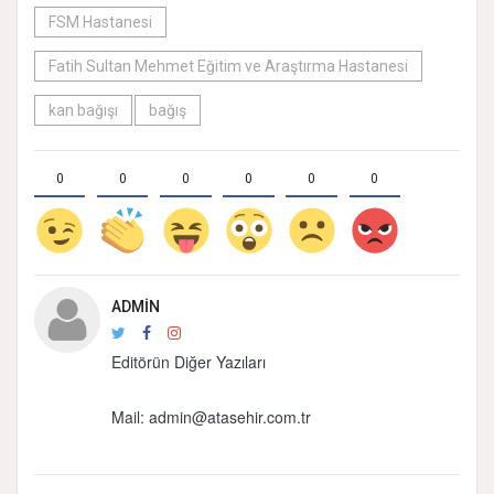
FSM Hastanesi
Fatih Sultan Mehmet Eğitim ve Araştırma Hastanesi
kan bağışı
bağış
0
0
0
0
0
0
ADMIN
Editörün Diğer Yazıları
Mail:
admin@atasehir.com.tr