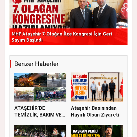
Başkan Vekilleri Kent Lokantası'nda Vatandaşlarla
Dur
Bir Araya Geldi
Bu
Benzer Haberler
ATAŞEHİR'DE
Ataşehir Basınından
TEMİZLİK, BAKIM VE
Hayırlı Olsun Ziyareti
İLAÇLAMA ÇALIŞ...