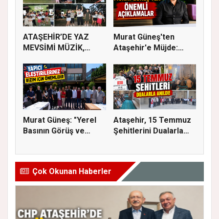
ATAŞEHİR’DE YAZ
Murat Güneş'ten
MEVSİMİ MÜZİK,
Ataşehir'e Müjde:
SİNEMA VE ŞENL...
İmar Planla...
Murat Güneş: "Yerel
Ataşehir, 15 Temmuz
Basının Görüş ve
Şehitlerini Dualarla
Eleştiri...
Andı...
Çok Okunan Haberler