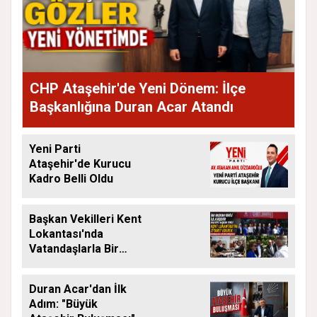
CHP Ataşehir'de Yeni Dönem: İlçe
Başkanlığına Duran Acar Atandı
Yeni Parti
Ataşehir'de Kurucu
Kadro Belli Oldu
Başkan Vekilleri Kent
Lokantası'nda
Vatandaşlarla Bir
Araya Geldi
Duran Acar'dan İlk
Adım: "Büyük