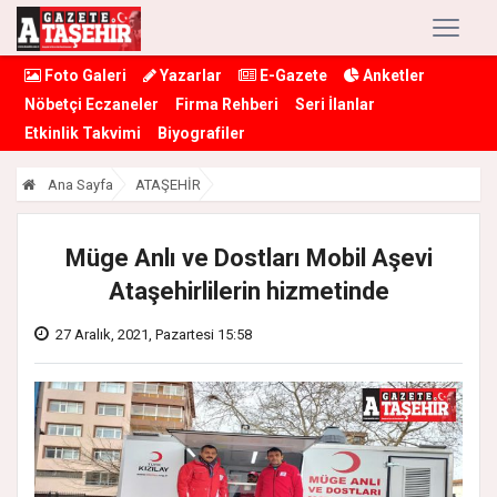
Foto Galeri
Yazarlar
E-Gazete
Anketler
Nöbetçi Eczaneler
Firma Rehberi
Seri İlanlar
Etkinlik Takvimi
Biyografiler
Ana Sayfa
ATAŞEHİR
Müge Anlı ve Dostları Mobil Aşevi
Ataşehirlilerin hizmetinde
27 Aralık, 2021, Pazartesi 15:58