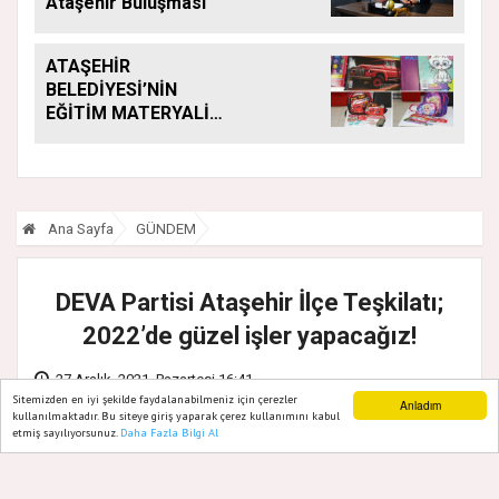
Ataşehir Buluşması"
ATAŞEHİR
BELEDİYESİ’NİN
EĞİTİM MATERYALİ
DESTEĞİ YENİ
DÖNEMDE DE
SÜRÜYOR
Ana Sayfa
GÜNDEM
DEVA Partisi Ataşehir İlçe Teşkilatı;
2022’de güzel işler yapacağız!
27 Aralık, 2021, Pazartesi 16:41
Sitemizden en iyi şekilde faydalanabilmeniz için çerezler
Anladım
kullanılmaktadır. Bu siteye giriş yaparak çerez kullanımını kabul
etmiş sayılıyorsunuz.
Daha Fazla Bilgi Al
Ana Sayfa
Web TV
Foto Galeri
Yazarlar