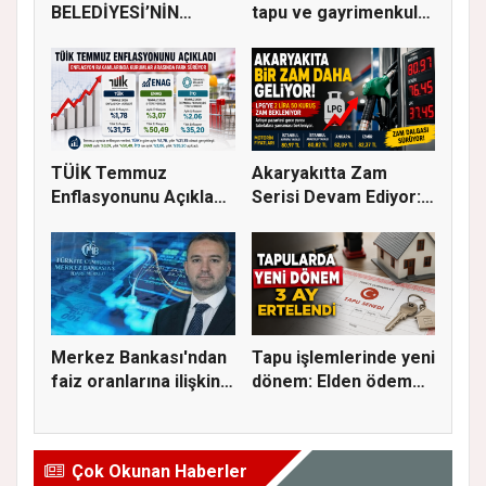
BELEDİYESİ’NİN
tapu ve gayrimenkul
EĞİTİM MATERYALİ
ka...
DEST...
TÜİK Temmuz
Akaryakıtta Zam
Enflasyonunu Açıkladı:
Serisi Devam Ediyor:
Aylık Artı...
Bu Kez S...
Merkez Bankası'ndan
Tapu işlemlerinde yeni
faiz oranlarına ilişkin
dönem: Elden ödeme
a...
ve...
Çok Okunan Haberler