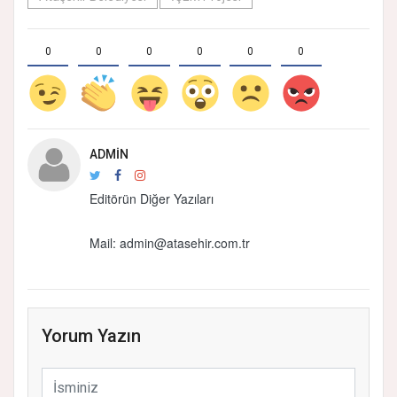
0
0
0
0
0
0
ADMIN
Editörün Diğer Yazıları
Mail: admin@atasehir.com.tr
Yorum Yazın