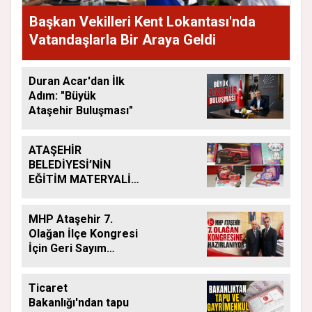
Başkan Vekilleri Kent Lokantası'nda
Vatandaşlarla Bir Araya Geldi
Duran Acar'dan İlk
Adım: "Büyük
Ataşehir Buluşması"
ATAŞEHİR
BELEDİYESİ’NİN
EĞİTİM MATERYALİ
DESTEĞİ YENİ
DÖNEMDE DE
MHP Ataşehir 7.
SÜRÜYOR
Olağan İlçe Kongresi
İçin Geri Sayım
Başladı
Ticaret
Bakanlığı'ndan tapu