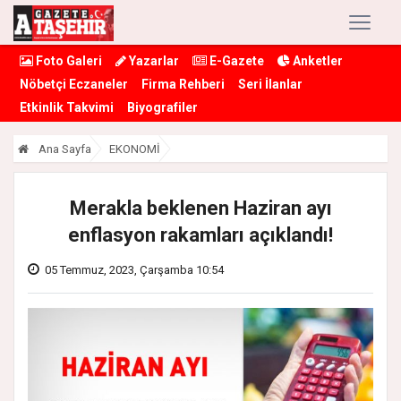
Foto Galeri
Yazarlar
E-Gazete
Anketler
Nöbetçi Eczaneler
Firma Rehberi
Seri İlanlar
Etkinlik Takvimi
Biyografiler
Ana Sayfa
EKONOMİ
Merakla beklenen Haziran ayı
enflasyon rakamları açıklandı!
05 Temmuz, 2023, Çarşamba 10:54