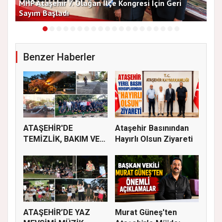
MHP Ataşehir 7. Olağan İlçe Kongresi İçin Geri
Baş
Sayım Başladı
Bir
Benzer Haberler
ATAŞEHİR'DE
Ataşehir Basınından
TEMİZLİK, BAKIM VE
Hayırlı Olsun Ziyareti
İLAÇLAMA ÇALIŞ...
ATAŞEHİR’DE YAZ
Murat Güneş'ten