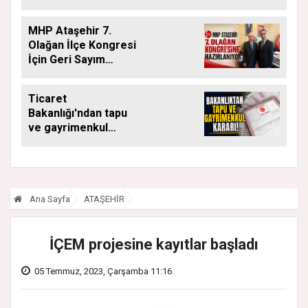
DESTEĞİ YENİ
DÖNEMDE DE
MHP Ataşehir 7.
SÜRÜYOR
Olağan İlçe Kongresi
İçin Geri Sayım
Başladı
Ticaret
Bakanlığı'ndan tapu
ve gayrimenkul
kararı: Bu kritik adımı
atlayan satış
yapamayacak
Ana Sayfa
ATAŞEHİR
İÇEM projesine kayıtlar başladı
05 Temmuz, 2023, Çarşamba 11:16