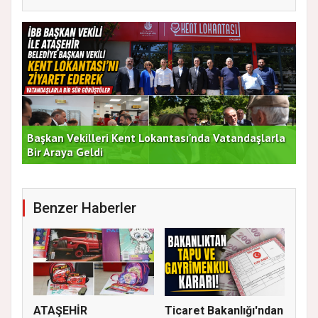
Başkan Vekilleri Kent Lokantası'nda Vatandaşlarla
Dur
Bir Araya Geldi
Bu
Benzer Haberler
ATAŞEHİR
Ticaret Bakanlığı'ndan