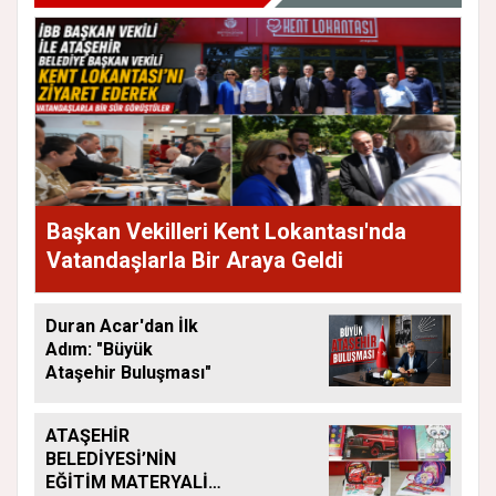
Başkan Vekilleri Kent Lokantası'nda
Vatandaşlarla Bir Araya Geldi
Duran Acar'dan İlk
Adım: "Büyük
Ataşehir Buluşması"
ATAŞEHİR
BELEDİYESİ’NİN
EĞİTİM MATERYALİ