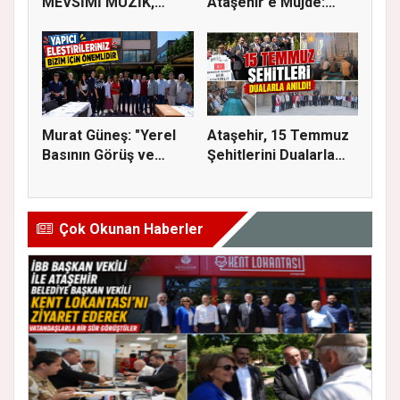
MEVSİMİ MÜZİK,
Ataşehir'e Müjde:
SİNEMA VE ŞENL...
İmar Planla...
Murat Güneş: "Yerel
Ataşehir, 15 Temmuz
Basının Görüş ve
Şehitlerini Dualarla
Eleştiri...
Andı...
Çok Okunan Haberler