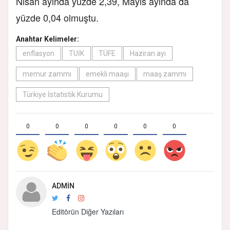
Nisan ayında yüzde 2,39, Mayıs ayında da
yüzde 0,04 olmuştu.
Anahtar Kelimeler:
enflasyon
TUİK
TÜFE
Haziran ayı
memur zammı
emekli maaşı
maaş zammı
Türkiye İstatistik Kurumu
0
0
0
0
0
0
ADMIN
Editörün Diğer Yazıları