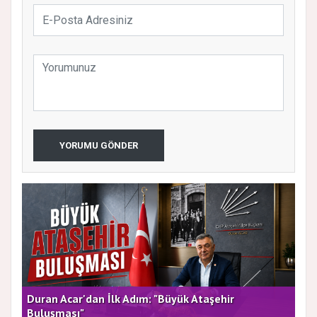
YORUMU GÖNDER
rla
Duran Acar'dan İlk Adım: "Büyük Ataşehir
AT
Buluşması"
DE