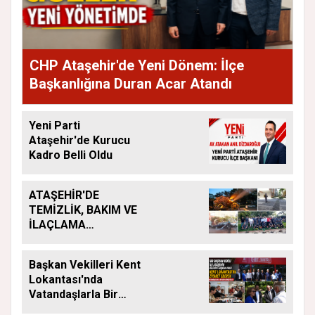
CHP Ataşehir'de Yeni Dönem: İlçe
Başkanlığına Duran Acar Atandı
Yeni Parti
Ataşehir'de Kurucu
Kadro Belli Oldu
ATAŞEHİR'DE
TEMİZLİK, BAKIM VE
İLAÇLAMA
ÇALIŞMALARI
ARALIKSIZ SÜRÜYOR
Başkan Vekilleri Kent
Lokantası'nda
Vatandaşlarla Bir
Araya Geldi