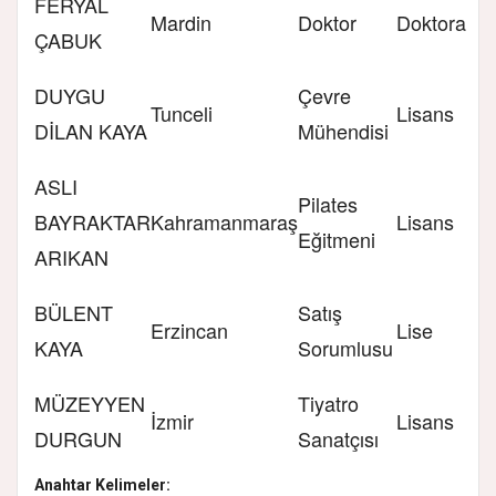
FERYAL
Mardin
Doktor
Doktora
ÇABUK
DUYGU
Çevre
Tunceli
Lisans
DİLAN KAYA
Mühendisi
ASLI
Pilates
BAYRAKTAR
Kahramanmaraş
Lisans
Eğitmeni
ARIKAN
BÜLENT
Satış
Erzincan
Lise
KAYA
Sorumlusu
MÜZEYYEN
Tiyatro
İzmir
Lisans
DURGUN
Sanatçısı
Anahtar Kelimeler: