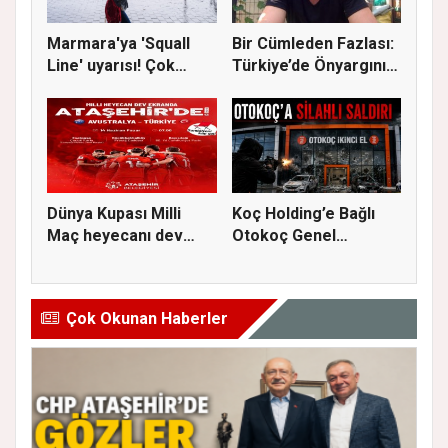
Marmara'ya 'Squall
Bir Cümleden Fazlası:
Line' uyarısı! Çok
Türkiye’de Önyargının
kuvvetl...
S...
Dünya Kupası Milli
Koç Holding’e Bağlı
Maç heyecanı dev
Otokoç Genel
ekranda A...
Müdürlüğü He...
Çok Okunan Haberler