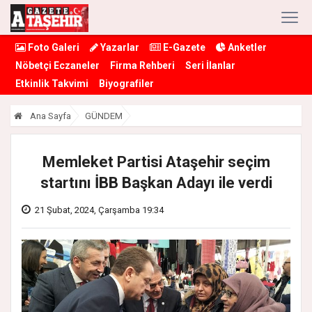
Foto Galeri
Yazarlar
E-Gazete
Anketler
Nöbetçi Eczaneler
Firma Rehberi
Seri İlanlar
Etkinlik Takvimi
Biyografiler
Ana Sayfa
GÜNDEM
Memleket Partisi Ataşehir seçim
startını İBB Başkan Adayı ile verdi
21 Şubat, 2024, Çarşamba 19:34