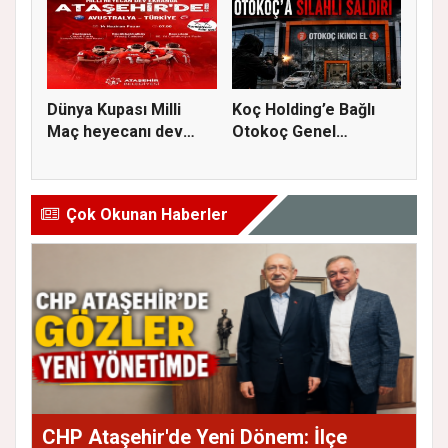
Dünya Kupası Milli
Koç Holding’e Bağlı
Maç heyecanı dev
Otokoç Genel
ekranda A...
Müdürlüğü He...
Çok Okunan Haberler
CHP Ataşehir'de Yeni Dönem: İlçe