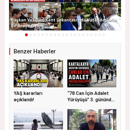
Başkan Vekilleri Kent Lokantası'nda Vatandaşlarla
Dur
Bir Araya Geldi
Bu
Benzer Haberler
YAŞ kararları
“78 Can İçin Adalet
açıklandı!
Yürüyüşü" 3. gününde
Gere...