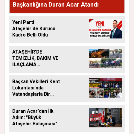
Başkanlığına Duran Acar Atandı
Yeni Parti
Ataşehir'de Kurucu
Kadro Belli Oldu
ATAŞEHİR'DE
TEMİZLİK, BAKIM VE
İLAÇLAMA
ÇALIŞMALARI
ARALIKSIZ SÜRÜYOR
Başkan Vekilleri Kent
Lokantası'nda
Vatandaşlarla Bir
Araya Geldi
Duran Acar'dan İlk
Adım: "Büyük
Ataşehir Buluşması"