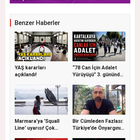
Benzer Haberler
YAŞ kararları
“78 Can İçin Adalet
açıklandı!
Yürüyüşü" 3. gününde
Gere...
Marmara'ya 'Squall
Bir Cümleden Fazlası:
Line' uyarısı! Çok
Türkiye’de Önyargının
kuvvetl...
S...