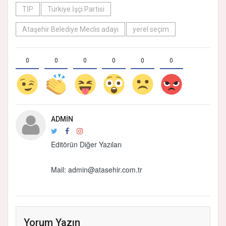
TİP
Türkiye İşçi Partisi
Ataşehir Belediye Meclis adayı
yerel seçim
0
0
0
0
0
0
ADMIN
Editörün Diğer Yazıları
Mail: admin@atasehir.com.tr
Yorum Yazın