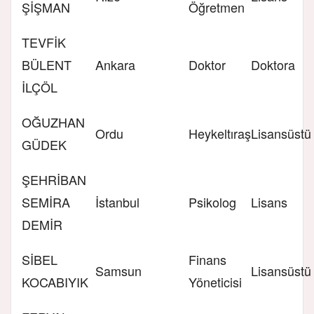
ŞİŞMAN
Öğretmen
TEVFİK
BÜLENT
Ankara
Doktor
Doktora
İLÇÖL
OĞUZHAN
Ordu
Heykeltıraş
Lisansüstü
GÜDEK
ŞEHRİBAN
SEMİRA
İstanbul
Psikolog
Lisans
DEMİR
SİBEL
Finans
Samsun
Lisansüstü
KOCABIYIK
Yöneticisi