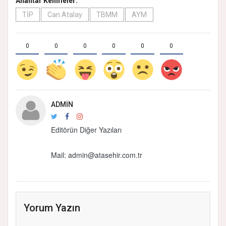
Anahtar Kelimeler:
TİP
Can Atalay
TBMM
AYM
0
0
0
0
0
0
ADMIN
Editörün Diğer Yazıları
Mail:
admin@atasehir.com.tr
Yorum Yazın