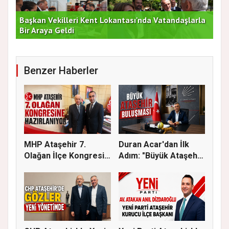
Başkan Vekilleri Kent Lokantası'nda Vatandaşlarla
Dur
Bir Araya Geldi
Bu
Benzer Haberler
MHP Ataşehir 7.
Duran Acar'dan İlk
Olağan İlçe Kongresi
Adım: "Büyük Ataşehir
İçin Ger...
Bulu...