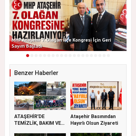
MHP Ataşehir 7. Olağan İlçe Kongresi İçin Geri
Baş
Sayım Başladı
Bir
Benzer Haberler
ATAŞEHİR'DE
Ataşehir Basınından
TEMİZLİK, BAKIM VE
Hayırlı Olsun Ziyareti
İLAÇLAMA ÇALIŞ...