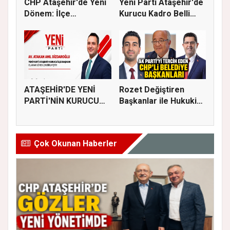
CHP Ataşehir'de Yeni
Yeni Parti Ataşehir'de
Dönem: İlçe
Kurucu Kadro Belli
Başkanlığına...
Old...
ATAŞEHİR'DE YENİ
Rozet Değiştiren
PARTİ'NİN KURUCU
Başkanlar ile Hukuki
İLÇE BAŞKAN...
Süreci...
Çok Okunan Haberler