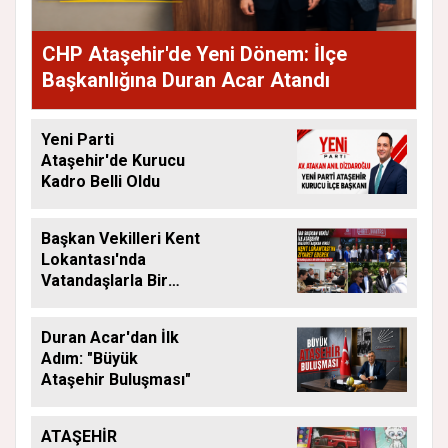
CHP Ataşehir'de Yeni Dönem: İlçe
Başkanlığına Duran Acar Atandı
Yeni Parti
Ataşehir'de Kurucu
Kadro Belli Oldu
Başkan Vekilleri Kent
Lokantası'nda
Vatandaşlarla Bir
Araya Geldi
Duran Acar'dan İlk
Adım: "Büyük
Ataşehir Buluşması"
ATAŞEHİR