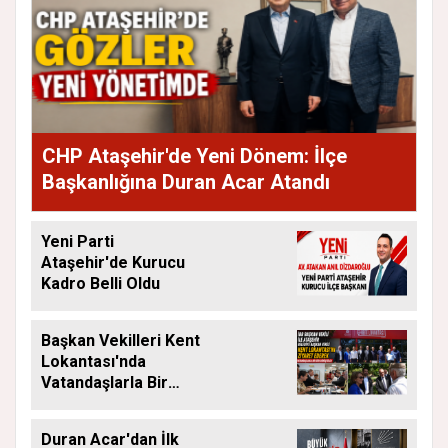
CHP Ataşehir'de Yeni Dönem: İlçe
Başkanlığına Duran Acar Atandı
Yeni Parti
Ataşehir'de Kurucu
Kadro Belli Oldu
Başkan Vekilleri Kent
Lokantası'nda
Vatandaşlarla Bir
Araya Geldi
Duran Acar'dan İlk