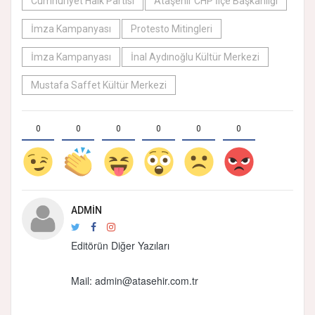
Cumhuriyet Halk Partisi
Ataşehir CHP İlçe Başkanlığı
İmza Kampanyası
Protesto Mitingleri
İmza Kampanyası
İnal Aydınoğlu Kültür Merkezi
Mustafa Saffet Kültür Merkezi
0
0
0
0
0
0
ADMIN
Editörün Diğer Yazıları
Mail: admin@atasehir.com.tr