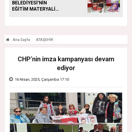
BELEDİYESİ’NİN
EĞİTİM MATERYALİ
DESTEĞİ YENİ
DÖNEMDE DE
SÜRÜYOR
Ana Sayfa
ATAŞEHİR
CHP’nin imza kampanyası devam
ediyor
16 Nisan, 2025, Çarşamba 17:10