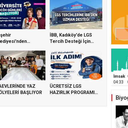
şehir
İBB, Kadıköy'de LGS
ediyesi'nden
Tercih Desteği İçin
versite Tercihi Y...
Danı...
İmsak
04:33
AEVLERİNDE YAZ
ÜCRETSİZ LGS
ÖLYELERİ BAŞLIYOR
HAZIRLIK PROGRAMI
Biyo
KAYITLARI BAŞL...