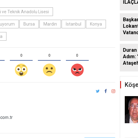
İLAÇ
ÇALIŞ
 ve Teknik Anadolu Lisesi
ARALI
Başkan
kuyorum
Bursa
Mardin
İstanbul
Konya
Lokant
Vatand
a
Araya 
Duran 
0
0
0
Adım: 
Ataşeh
Köşe
com.tr