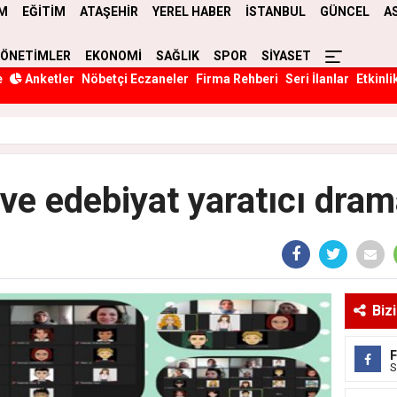
M
EĞİTİM
ATAŞEHİR
YEREL HABER
İSTANBUL
GÜNCEL
A
YÖNETİMLER
EKONOMİ
SAĞLIK
SPOR
SİYASET
e
Anketler
Nöbetçi Eczaneler
Firma Rehberi
Seri İlanlar
Etkinli
e edebiyat yaratıcı drama
Biz
S