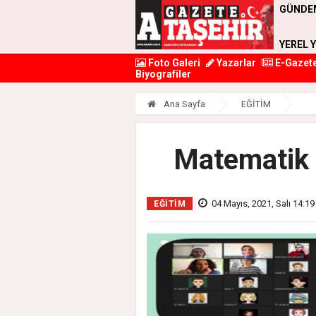
GÜNDE
YEREL 
Foto Galeri
Yazarlar
E-Gazet
Biyografiler
Ana Sayfa
EĞİTİM
Matematik v
04 Mayıs, 2021, Salı 14:19
EĞİTİM