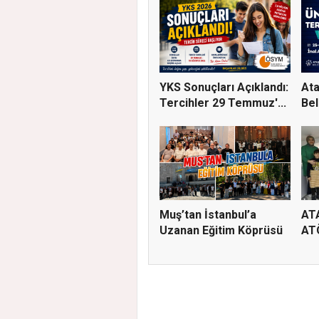
YKS Sonuçları Açıklandı:
Ata
Tercihler 29 Temmuz'...
Bel
Üni
Muş’tan İstanbul’a
AT
Uzanan Eğitim Köprüsü
AT