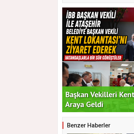
 Vatandaşlarla Bir
Duran Acar'dan İlk A
Benzer Haberler