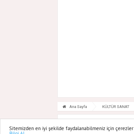
Ana Sayfa
KÜLTÜR SANAT
Ataşehirl
Sitemizden en iyi şekilde faydalanabilmeniz için çerezler
Bilgi Al