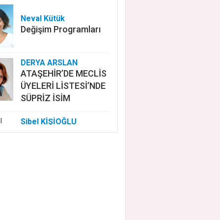
Neval Kütük
Değişim Programları
DERYA ARSLAN
ATAŞEHİR’DE MECLİS
ÜYELERİ LİSTESİ’NDE
SÜPRİZ İSİM
Sibel KİŞİOĞLU
EUROVISION'DA
NELER OLUYOR?