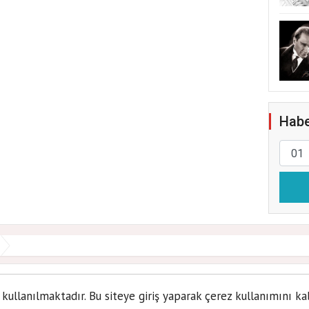
Habe
i sanatseverlerin yeni adr
 kullanılmaktadır. Bu siteye giriş yaparak çerez kullanımını ka