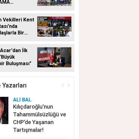
LAMA
MALARI
KSIZ SÜRÜYOR
 Vekilleri Kent
ası'nda
aşlarla Bir
Geldi
Acar'dan İlk
"Büyük
ir Buluşması"
 Yazarları
ALİ BAL
Kılıçdaroğlu'nun
Tahammülsüzlüğü ve
CHP'de Yaşanan
Tartışmalar!