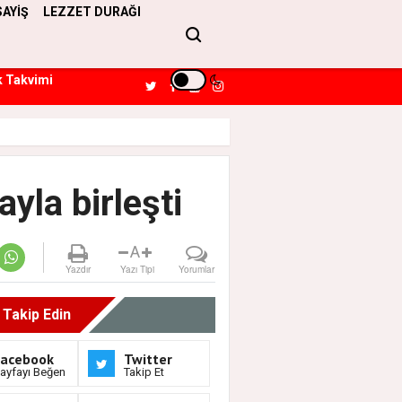
SAYİŞ
LEZZET DURAĞI
k Takvimi
yla birleşti
A
Yazdır
Yazı Tipi
Yorumlar
i Takip Edin
Facebook
Twitter
ayfayı Beğen
Takip Et