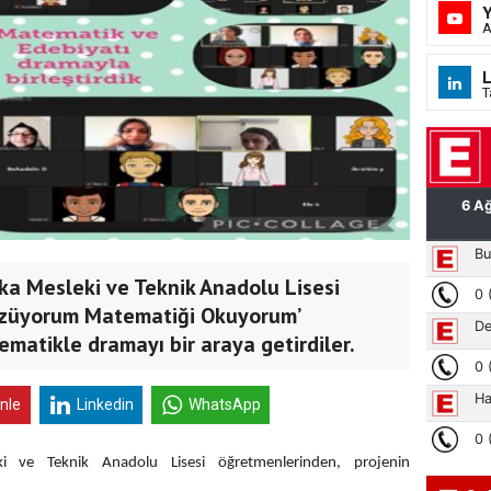
A
L
T
ka Mesleki ve Teknik Anadolu Lisesi
Çözüyorum Matematiği Okuyorum’
matikle dramayı bir araya getirdiler.
inle
Linkedin
WhatsApp
i ve Teknik Anadolu Lisesi öğretmenlerinden, projenin