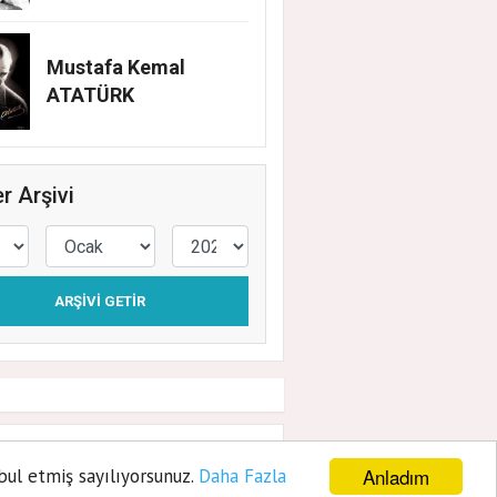
Mustafa Kemal
ATATÜRK
r Arşivi
ARŞIVI GETIR
esi olacak
Anladım
bul etmiş sayılıyorsunuz.
Daha Fazla