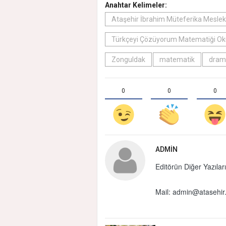
Anahtar Kelimeler:
Ataşehir İbrahim Müteferika Mesleki
Türkçeyi Çözüyorum Matematiği O
Zonguldak
matematik
dram
0
0
0
ADMIN
Editörün Diğer Yazıları
Mail:
admin@atasehir.