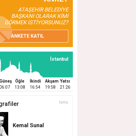
ATAŞEHİR BELEDİYE
BAŞKANI OLARAK KİMİ
GÖRMEK İSTİYORSUNUZ?
ANKETE KATIL
İstanbul
Güneş
Öğle
İkindi
Akşam
Yatsı
06:07
13:08
16:54
19:58
21:26
grafiler
tümü
Kemal Sunal