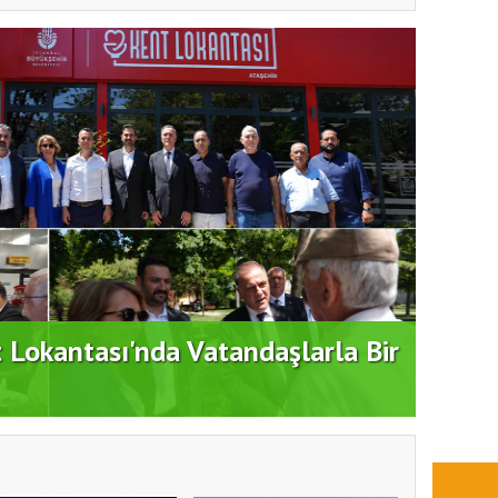
ATAŞ
dım: "Büyük Ataşehir Buluşması"
DEST