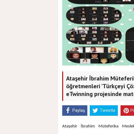
Ataşehir İbrahim Müteferi
öğretmenleri 'Türkçeyi 
eTwinning projesinde mate
Paylaş
Tweetle
P
Ataşehir İbrahim Müteferika Meslek