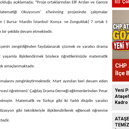
Ço
 olduğu açıklamada; "
Proje ortaklarından Elif Arslan ve Gamze
tematiği Okuyorum’ eTwinning projesinde çalışmalar
rden ( Bursa- Mardin İstanbul- Konya ve Zonguldak) 7 ortak 5
un bir şekilde devam etmektedir.
kçenin zenginliğinden faydalanarak çözmek ve yaratıcı drama
 yaşamla ilişkilendirmek böylece öğretilerimizde matematik
CHP 
mek amaçlanmaktadır.
İlçe 
Atan
lışmalarını zenginleştirmektedir. Mart ayından beri devam eden
Yeni P
ncesi öğretmeni/ Çağdaş Drama Derneği eğitmenlerinden Pınar
Ataşeh
lmıştır. Matematik ve Türkçe gibi iki farklı disiplin yaratıcı
Kadro 
syon gibi teknikleriyle ilişkilendirilerek eğlenceli öğrenme
ATAŞE
tedir.
TEMİZ