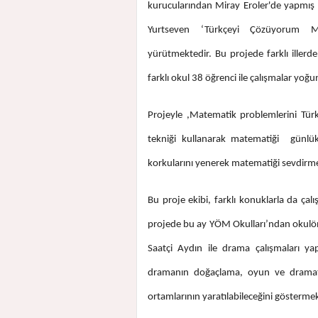
kurucularından Miray Eroler'de yapmış
Yurtseven ‘Türkçeyi Çözüyorum Ma
yürütmektedir. Bu projede farklı ille
farklı okul 38 öğrenci ile çalışmalar yoğ
Projeyle ,Matematik problemlerini Tür
tekniği kullanarak matematiği günlük
korkularını yenerek matematiği sevdir
Bu proje ekibi, farklı konuklarla da ça
projede bu ay YÖM Okulları’ndan okulö
Saatçi Aydın ile drama çalışmaları yapı
dramanın doğaçlama, oyun ve dramatiza
ortamlarının yaratılabileceğini göstermek