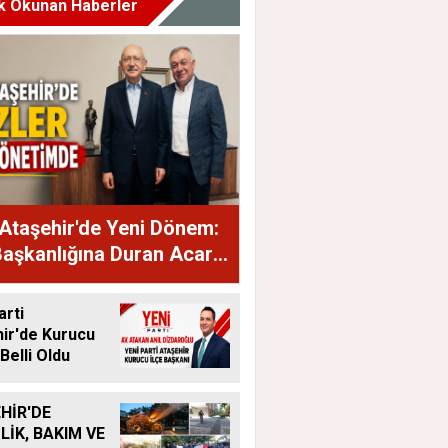
k Okunan Haberler
Ataşehir'de Yeni Dönem:
Başkanlığına Duran Acar
dı
arti
ir'de Kurucu
Belli Oldu
HİR'DE
LİK, BAKIM VE